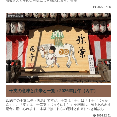
る狐さんとそのご利益につき解説します。合掌
2025.07.06
おすすめ記事
干支の意味と由来と一覧：2026年は午（丙午）
2026年の干支は午（丙馬）ですが、干支は「干」は「十干（じっか
ん）」、「支」は「十二支（じゅうにし）」を意味し、暦をあらわす
場合に用いられます。本稿ではこれらの意味と由来につき解説し、一
覧します。
2024.12.31