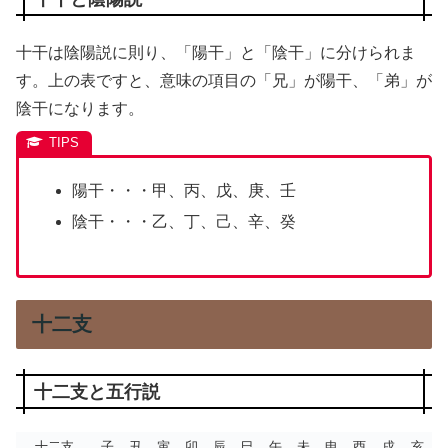
十干は陰陽説に則り、「陽干」と「陰干」に分けられま
す。上の表ですと、意味の項目の「兄」が陽干、「弟」が
陰干になります。
陽干・・・甲、丙、戊、庚、壬
陰干・・・乙、丁、己、辛、癸
十二支
十二支と五行説
十二支
子
丑
寅
卯
辰
巳
午
未
申
酉
戌
亥