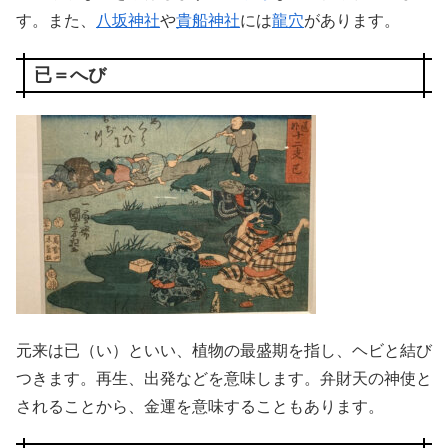
す。また、
八坂神社
や
貴船神社
には
龍穴
があります。
已＝へび
元来は已（い）といい、植物の最盛期を指し、ヘビと結び
つきます。再生、出発などを意味します。弁財天の神使と
されることから、金運を意味することもあります。