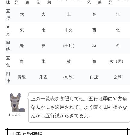
味
兄
弟
兄
弟
兄
弟
兄
五
木
火
土
金
水
行
五
東
南
中央
西
北
方
四
春
夏
（土用）
秋
冬
時
五
青
朱
黄
白
玄（黒）
色
四
青龍
朱雀
（勾陳）
白虎
玄武
神
上の一覧表を参照してね。五行は季節や方角
なんかにも適用されて、よく聞く四神相応な
シカさん
んかも五行説からきてるよ。
十干と陰陽説