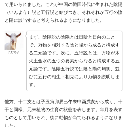
て用いられました。これが中国の戦国時代に生まれた陰陽
（いんよう）説と五行説と結びつき、それぞれが五行の陰
と陽に該当すると考えられるようになりました。
まず、陰陽説の陰陽とは日陰と日向のこと
で、万物を相対する陰と陽から成ると構成す
たけちよ
る二元論です。次に、五行説とは、万物が木
火土金水の五つの要素からなると構成する五
元論です。陰陽五行説では陰と陽の均衡、並
びに五行の相生・相克により万物を説明しま
す。
他方、十二支とは子丑寅卯辰巳午未申酉戌亥から成り、十
干と同様、元来植物の生育の状態を表します。年月を表す
ものとして用いられ、後に動物が当てられるようになりま
した。