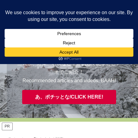
ヤギが皆様の知らない京都をご案内/ THE MOST FASCINATING KYOTO,
EVAAH!
おすすめ/RECOMMENDED
三大祭、紅葉、名所などを厳選して記事とビデ
オでご紹介！
Recommended articles and videos, BAAH!
あ、ポチッとな/CLICK HERE!
PR