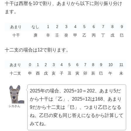
十干は西暦を10で割り、あまりから以下に則り振り分け
ます。
あまり
なし
1
2
3
4
5
6
7
8
9
十干
庚
辛
壬
癸
甲
乙
丙
丁
戊
巳
十二支の場合は12で割ります。
あまり
0
1
2
3
4
5
6
7
8
9
10
11
十二支
申
酉
戊
亥
子
丑
寅
卯
辰
巳
午
未
2025年の場合、2025÷10＝202、あまり5だ
から十干は「乙」、2025÷12は168、あまり
シカさん
9だから十二支は「巳」、つまり乙巳となる
ね。乙巳の変も同じ答えになるから計算して
みてね。