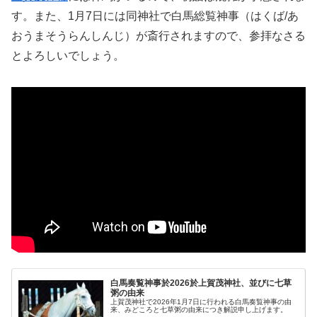
す。また、1月7日には同神社で白馬総覧神事（はくば/あ
おうまそうらんしんじ）が斎行されますので、参拝なさる
とよろしいでしょう。
白馬奏覧神事於2026於上賀茂神社、並びに七草
粥の由来
上賀茂神社で2026年1月7日に行われる白馬奏覧神事の由
来、みどころと七草粥の由来につき解説申し上げます。