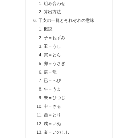
組み合わせ
算出方法
干支の一覧とそれぞれの意味
概説
子＝ねずみ
丑＝うし
寅＝とら
卯＝うさぎ
辰＝龍
已＝へび
午＝うま
未＝ひつじ
申＝さる
酉＝とり
戌＝いぬ
亥＝いのしし