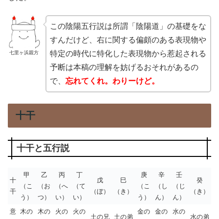
この陰陽五行説は所謂「陰陽道」の基礎をな
すんだけど、右に関する偏頗のある表現物や
特定の時代に特化した表現物から惹起される
七里ヶ浜親方
予断は本稿の理解を妨げるおそれがあるの
で、
忘れてくれ。わりーけど。
十干
十干と五行説
甲
乙
丙
丁
庚
辛
壬
十
戊
巳
癸
（こ
（お
（へ
（て
（こ
（し
（じ
干
（ぼ）
（き）
（き）
う）
つ）
い）
い）
う）
ん）
ん）
意
木の
木の
火の
火の
金の
金の
水の
土の兄
土の弟
水の弟