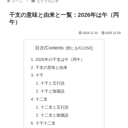
ホーム
おすすめ記事
干支の意味と由来と一覧：2026年は午（丙
午）
2024.12.31
2025.12.29
目次/Contents
2026年の干支は午（丙午）
干支の意味と由来
十干
十干と五行説
十干と陰陽説
十二支
十二支と五行説
十二支と陰陽説
十干十二支