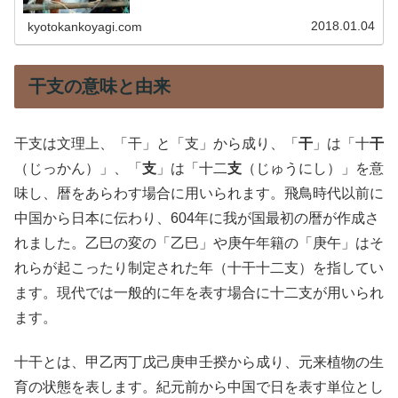
2018.01.04
kyotokankoyagi.com
干支の意味と由来
干支は文理上、「干」と「支」から成り、「
干
」は「十
干
（じっかん）」、「
支
」は「十二
支
（じゅうにし）」を意
味し、暦をあらわす場合に用いられます。飛鳥時代以前に
中国から日本に伝わり、604年に我が国最初の暦が作成さ
れました。乙巳の変の「乙巳」や庚午年籍の「庚午」はそ
れらが起こったり制定された年（十干十二支）を指してい
ます。現代では一般的に年を表す場合に十二支が用いられ
ます。
十干とは、甲乙丙丁戊己庚申壬揆から成り、元来植物の生
育の状態を表します。紀元前から中国で日を表す単位とし