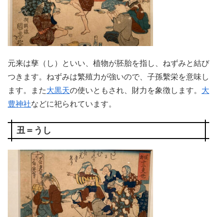
元来は孳（し）といい、植物が胚胎を指し、ねずみと結び
つきます。ねずみは繁殖力が強いので、子孫繫栄を意味し
ます。また
大黒天
の使いともされ、財力を象徴します。
大
豊神社
などに祀られています。
丑＝うし