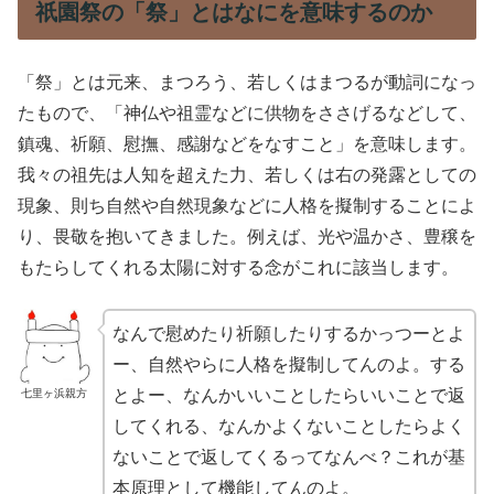
祇園祭の「祭」とはなにを意味するのか
「祭」とは元来、まつろう、若しくはまつるが動詞になっ
たもので、「神仏や祖霊などに供物をささげるなどして、
鎮魂、祈願、慰撫、感謝などをなすこと」を意味します。
我々の祖先は人知を超えた力、若しくは右の発露としての
現象、則ち自然や自然現象などに人格を擬制することによ
り、畏敬を抱いてきました。例えば、光や温かさ、豊穣を
もたらしてくれる太陽に対する念がこれに該当します。
なんで慰めたり祈願したりするかっつーとよ
ー、自然やらに人格を擬制してんのよ。する
とよー、なんかいいことしたらいいことで返
七里ヶ浜親方
してくれる、なんかよくないことしたらよく
ないことで返してくるってなんべ？これが基
本原理として機能してんのよ。