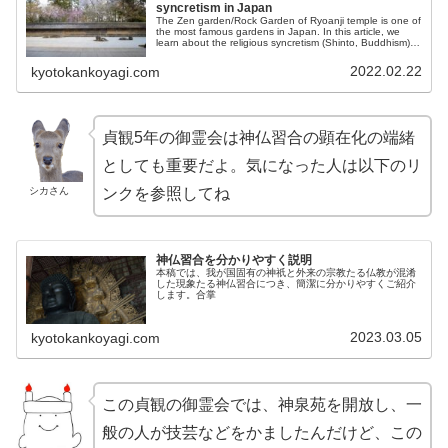
syncretism in Japan
The Zen garden/Rock Garden of Ryoanji temple is one of
the most famous gardens in Japan. In this article, we
learn about the religious syncretism (Shinto, Buddhism) it
hides behind.
2022.02.22
kyotokankoyagi.com
貞観5年の御霊会は神仏習合の顕在化の端緒
としても重要だよ。気になった人は以下のリ
シカさん
ンクを参照してね
神仏習合を分かりやすく説明
本稿では、我が国固有の神祇と外来の宗教たる仏教が混淆
した現象たる神仏習合につき、簡潔に分かりやすくご紹介
します。合掌
2023.03.05
kyotokankoyagi.com
この貞観の御霊会では、神泉苑を開放し、一
般の人が技芸などをかましたんだけど、この