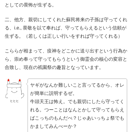
としての畏怖が生ずる。
二、他方、親切にしてくれた蘇民将来の子孫は守ってくれ
る、i.e., 畏敬を以て奉れば、守ってもらえるという信頼が
生ずる。（若しくは正しい行いをすれば守ってくれる）
こららが相まって、疫神をどこかに送り出すという行為か
ら、崇め奉って守ってもらうという御霊会の核心の変容と
合致し、現在の祇園祭の趣旨となっています。
ヤギがなんか難しいこと言ってるから、オレ
が簡単に説明するぜ。
牛頭天王は怖え。でも親切にしたら守ってく
ヒヒヒ
れる。つーことはなんとかして守ってもらえ
ばこっちのもんだべ？じゃあいっちょ祭でも
かましてみんべーか？