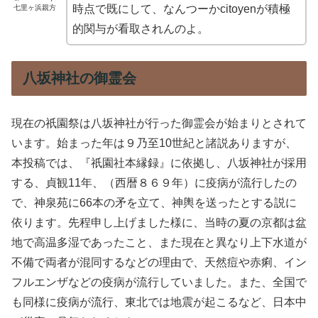
時点で既にして、なんつーかcitoyenが積極
七里ヶ浜親方
的関与が看取されんのよ。
八坂神社の御霊会
現在の祇園祭は八坂神社が行った御霊会が始まりとされて
います。始まった年は９乃至10世紀と諸説ありますが、
本投稿では、『祇園社本縁録』に依拠し、八坂神社が採用
する、貞観11年、（西暦８６９年）に疫病が流行したの
で、神泉苑に66本の矛を立て、神輿を送ったとする説に
依ります。先程申し上げました様に、当時の夏の京都は盆
地で高温多湿であったこと、また現在と異なり上下水道が
不備で両者が混同するなどの理由で、天然痘や赤痢、イン
フルエンザなどの疫病が流行していました。また、全国で
も同様に疫病が流行、東北では地震が起こるなど、日本中