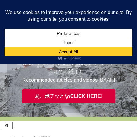
ヤギが皆様の知らない京都をご案内/ THE MOST FASCINATING KYOTO,
EVAAH!
おすすめ/RECOMMENDED
三大祭、紅葉、名所などを厳選して記事とビデ
オでご紹介！
Recommended articles and videos, BAAH!
あ、ポチッとな/CLICK HERE!
PR