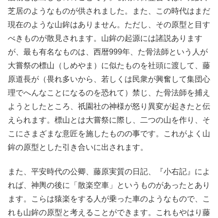
芝居のようなものが供されました。また、この時代はまだ
現在のような山鉾はありません。ただし、その原型と目す
べきものが散見されます。山鉾の起源には諸説あります
が、最も有名なものは、西暦999年、た骨法師という人が
大嘗祭の標山（しめやま）に似たものを社頭に渡して、藤
原道長が（畏れ多いから、若しくは民衆が興奮して集団心
理でへんなことになるのを恐れて）禁じ、た骨法師を捕え
ようとしたところ、祇園社の神様が怒り異変が起きたと伝
えられます。標山とは大嘗祭に際し、二つの山を作り、そ
こにさまざまな意匠を施したものの事です。これがよく山
鉾の原型とした引き合いに出されます。
また、平安時代の公卿、藤原実質の日記、『小右記』によ
れば、神輿の後に「散楽空車」というものがあったとあり
ます。こらは猿楽をする人が乗った車のようなもので、こ
れも山鉾の原型と考えることができます。これもやはり藤