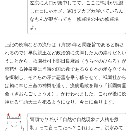
左京に人口が集中してて、ここに鴨川が氾濫
した日にゃオメ、家はプカプカ浮いていろん
なもんが混ざってもー修羅場の中の修羅場
よ。
上記の疫病などの流行は（貞観5年と同趣旨であると解さ
れるので）早良親王など政治的に失脚した人の祟りだとい
うことから、祇園社司卜部日良麻呂（うらべのひらろ）が
禁苑たる神泉苑に当時の国の数である６６本の矛を立て右
を擬制し、それらの矛に悪霊を乗り移らせて、祇園社から
は勅に奉じ三基の神輿を送り、疫病退散を願う「祇園御霊
会（ぎおんごりょうえ）」が行われました。これが後に疫
神たる牛頭天王を祀るようになり、今日に至ります。
冒頭でヤギが「自然や自然現象に人格を擬
制」って言ってたべ？これはよー、洪水みて