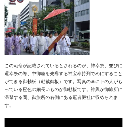
この勅命が記載されているとされるのが、神幸祭、並びに
還幸祭の際、中御座を先導する神宝奉持列でめにすること
ができる御勅板（勅裁御板）です。写真の傘に下の人がも
っている橙色の細長いものが御勅板です。神輿が御旅所に
滞輦する間、御旅所の右側にある冠者殿社に収められま
す。