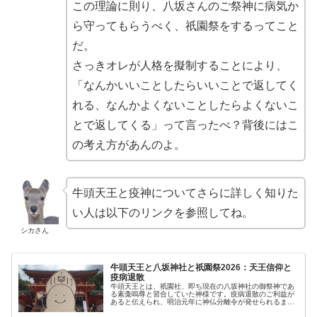
この理論に則り、八坂さんのご祭神に病気か
ら守ってもらうべく、祇園祭をするってこと
だ。
さっきオレが人格を擬制することにより、
「なんかいいことしたらいいことで返してく
れる、なんかよくないことしたらよくないこ
とで返してくる」って言ったべ？背後にはこ
の考え方があんのよ。
牛頭天王と疫神についてさらに詳しく知りた
い人は以下のリンクを参照してね。
シカさん
牛頭天王と八坂神社と祇園祭2026：天王信仰と
疫病退散
牛頭天王とは、祇園社、即ち現在の八坂神社の御祭神であ
る素戔嗚尊と習合していた神様です。疫病退散のご利益が
あると伝えられ、明治元年に神仏分離令が発せられるまで
は我が国で遍く信仰されていました。本稿ではこの牛頭天