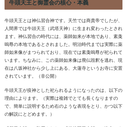
牛頭天王と御霊会の核心・本義
牛頭天王とは神仏習合神です。天竺では商貴帝でしたが、
人間界では牛頭天王（武塔天神）に生まれ変わったとされ
ます。神仏習合の時代には、薬師如来が本地であり、素戔
嗚尊の本地であるとされました。明治時代までは実際に薬
師如来像がまつられており、現在では素戔嗚尊が祀られて
います。ちなみに、この薬師如来像は廃仏毀釈を逃れ、現
在は八坂神社から少し上にある、大蓮寺というお寺に安置
されています。（非公開）
牛頭天王が疫神とした祀られるようになったのは、以下の
理由によります。（実際は複雑でとても長くなりますの
で、簡単に説明するため右のような表現をとり、かつ以下
の解説にとどめます。）