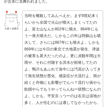
が災害に見舞われました。
当時を概観してみんべえか。まず8世紀末く
らいから全国で火山が噴火しまくってたの
よ。富士山なんか802年に噴火、864年にも
七里ヶ浜親方
う一発大噴火だ。しかもこの年は阿蘇山も噴
火して、さらには867年にも噴火よ。しかも
869年には今日の東北で大地震が発生、津波
の被害も甚大だったのよ。更に貞観年間は大
雨や、それに付随する洪水が頻発してたの
よ。鴨川もあふれて洛中には汚泥が入ってき
て衛生状態が悪化、感染症が大流行よ。雨が
続くと作物にも影響がでんべ？流行り病やら
飢饉やらでもうやってらんねー状態になんの
よ。しかも、平安京っつーのは右京は湿地が
多く、人が住むのには適してなかったから、