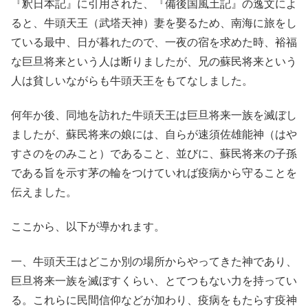
『釈日本記』に引用された、『備後国風土記』の逸文によ
ると、牛頭天王（武塔天神）妻を娶るため、南海に旅をし
ている最中、日が暮れたので、一夜の宿を求めた時、裕福
な巨旦将来という人は断りましたが、兄の蘇民将来という
人は貧しいながらも牛頭天王をもてなしました。
何年か後、同地を訪れた牛頭天王は巨旦将来一族を滅ぼし
ましたが、蘇民将来の娘には、自らが速須佐雄能神（はや
すさのをのみこと）であること、並びに、蘇民将来の子孫
である旨を示す茅の輪をつけていれば疫病から守ることを
伝えました。
ここから、以下が導かれます。
一、牛頭天王はどこか別の場所からやってきた神であり、
巨旦将来一族を滅ぼすくらい、とてつもない力を持ってい
る。これらに民間信仰などが加わり、疫病をもたらす疫神