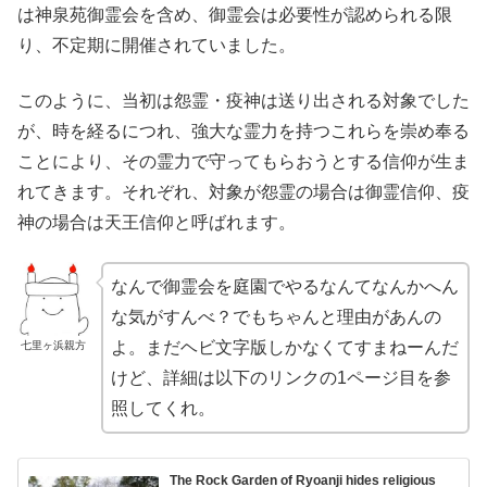
は神泉苑御霊会を含め、御霊会は必要性が認められる限
り、不定期に開催されていました。
このように、当初は怨霊・疫神は送り出される対象でした
が、時を経るにつれ、強大な霊力を持つこれらを崇め奉る
ことにより、その霊力で守ってもらおうとする信仰が生ま
れてきます。それぞれ、対象が怨霊の場合は御霊信仰、疫
神の場合は天王信仰と呼ばれます。
なんで御霊会を庭園でやるなんてなんかへん
な気がすんべ？でもちゃんと理由があんの
よ。まだヘビ文字版しかなくてすまねーんだ
七里ヶ浜親方
けど、詳細は以下のリンクの1ページ目を参
照してくれ。
The Rock Garden of Ryoanji hides religious