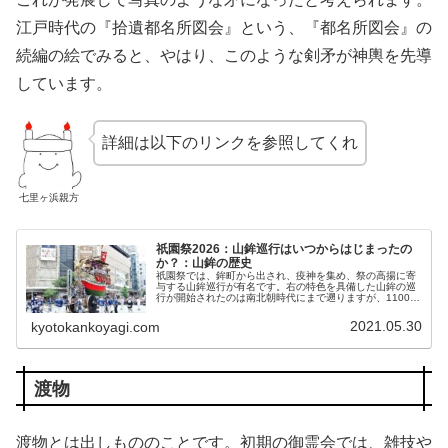
江戸時代の『拾遺都名所図会』という、『都名所図会』の
続編の絵でみると、やはり、このような剣矛が神輿を先導
しています。
詳細は以下のリンクを参照してくれ
七里ヶ浜親方
祇園祭2026：山鉾巡行はいつからはじまったの
か？：山鉾の歴史
祇園祭では、鉾町から出され、疫神を集め、祭の高揚に寄
与する山鉾巡行が有名です。右の特色を具備した山鉾の巡
行が開始されたのは南北朝時代にまで遡りますが、1100年
以上前の祇園御霊会から、これらを胚胎する事物が散見さ
れます。本稿では山鉾が誕生する経緯につき解説申し上げ
2021.05.30
kyotokankoyagi.com
ます。合掌
渡物
渡物とは出しもののことです。初期の御霊会では、雑技や