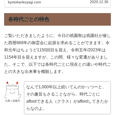
王と天王信仰、疫病に対するご利益につきご紹介します。
2020.12.30
kyotokankoyagi.com
各時代ごとの特色
ご覧いただきましたように、今日の祇園祭は祇園社が催し
た西暦869年の御霊会に起源を求めることができます。令
和元年はちょうど1150回目を迎え、令和五年/2023年は
1154年目を迎えますが、この間、様々な変遷がありまし
た。そこで、以下では各時代ごとに現在との違いや時代ご
との大きな出来事を概観します。
なんで1,000年以上続いてんのかっつーと、
その趣旨もさることながら、時代ごとに
affordできる人（クラス）がaffordしてきたか
七里ヶ浜親方
らなのよ。