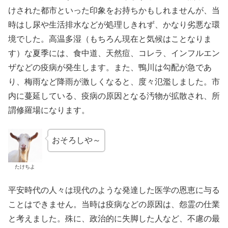
けされた都市といった印象をお持ちかもしれませんが、当
時はし尿や生活排水などが処理しきれず、かなり劣悪な環
境でした。高温多湿（もちろん現在と気候はことなりま
す）な夏季には、食中道、天然痘、コレラ、インフルエン
ザなどの疫病が発生します。また、鴨川は勾配が急であ
り、梅雨など降雨が激しくなると、度々氾濫しました。市
内に蔓延している、疫病の原因となる汚物が拡散され、所
謂修羅場になります。
おそろしや～
たけちよ
平安時代の人々は現代のような発達した医学の恩恵に与る
ことはできません。当時は疫病などの原因は、怨霊の仕業
と考えました。殊に、政治的に失脚した人など、不慮の最