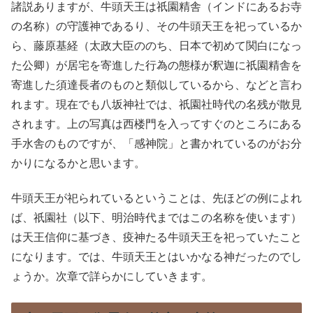
諸説ありますが、牛頭天王は祇園精舎（インドにあるお寺
の名称）の守護神であるり、その牛頭天王を祀っているか
ら、藤原基経（太政大臣ののち、日本で初めて関白になっ
た公卿）が居宅を寄進した行為の態様が釈迦に祇園精舎を
寄進した須達長者のものと類似しているから、などと言わ
れます。現在でも八坂神社では、祇園社時代の名残が散見
されます。上の写真は西楼門を入ってすぐのところにある
手水舎のものですが、「感神院」と書かれているのがお分
かりになるかと思います。
牛頭天王が祀られているということは、先ほどの例によれ
ば、祇園社（以下、明治時代まではこの名称を使います）
は天王信仰に基づき、疫神たる牛頭天王を祀っていたこと
になります。では、牛頭天王とはいかなる神だったのでし
ょうか。次章で詳らかにしていきます。