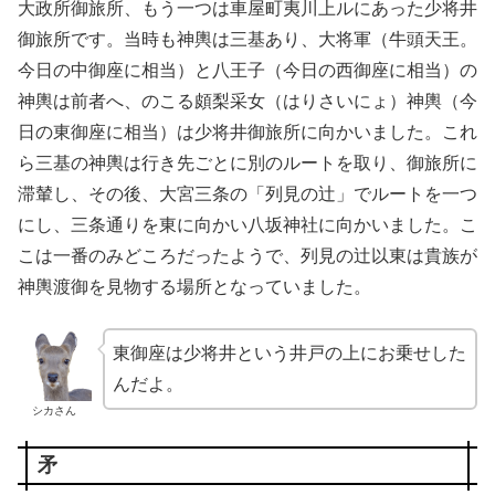
大政所御旅所、もう一つは車屋町夷川上ルにあった少将井
御旅所です。当時も神輿は三基あり、大将軍（牛頭天王。
今日の中御座に相当）と八王子（今日の西御座に相当）の
神輿は前者へ、のこる頗梨采女（はりさいにょ）神輿（今
日の東御座に相当）は少将井御旅所に向かいました。これ
ら三基の神輿は行き先ごとに別のルートを取り、御旅所に
滞輦し、その後、大宮三条の「列見の辻」でルートを一つ
にし、三条通りを東に向かい八坂神社に向かいました。こ
こは一番のみどころだったようで、列見の辻以東は貴族が
神輿渡御を見物する場所となっていました。
東御座は少将井という井戸の上にお乗せした
んだよ。
シカさん
矛