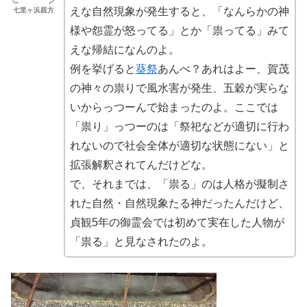
えな自然現象が発生すると、「なんらかの神
七里ヶ浜親方
様や怨霊が怒ってる」とか「祟ってる」みて
えな帰結になんのよ。
例を挙げると
葵祭
あんべ？あれはよー、賀茂
の神々の祟りで風水害が発生、五穀が実らな
いからっつーんで始まったのよ。ここでは
「祟り」っつーのは「祭祀などが適切に行わ
れないので社会全体が適切な状態にない」と
拡張解釈されてんだけどな。
で、それまでは、「祟る」のは人格が擬制さ
れた自然・自然現象たる神だったんだけど、
貞観5年の御霊会では初めて実在した人物が
「祟る」と見なされたのよ。