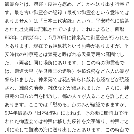
御霊会とは、怨霊・疫神を慰め、どこかへ送り出す行事で
す。最も古い御霊会の記録（最初の御霊会という意味では
ありません）は『日本三代実録』という、平安時代に編纂
された歴史書に記載されています。これによると、西暦
863年（貞観5年）、5月20日に神泉苑で御霊会が行われた
とあります。現在でも神泉苑というお寺がありますが、平
安時代の神泉苑とは禁苑と呼ばれる天皇専用の庭園でし
た。（両者は同じ場所にあります。）この時の御霊会で
は、崇道天皇（早良親王の追称）や橘逸勢など六人の霊が
祭られました。神泉苑では花が飾られ般若心経などが読経
され、雅楽の演奏、雑伎などが催されました。さらに、神
泉苑の四方の門を開放し、都の人々が入ることを許したと
あります。ここでは「慰める」点のみが確認できますが、
994年編纂の『日本紀略』によれば、その後に船岡山で行
われた御霊会では神輿に移した疫神を文字通り、神輿ごと
川に流して難波の海に送り出したとあります。この時点で