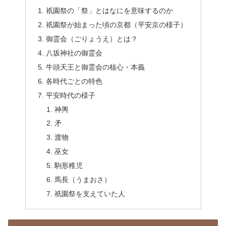
祇園祭の「祭」とはなにを意味するのか
祇園祭が始まった頃の京都（平安京の様子）
御霊会（ごりょうえ）とは？
八坂神社の御霊会
牛頭天王と御霊会の核心・本義
各時代ごとの特色
平安時代の様子
神輿
矛
渡物
巫女
駒形稚児
馬長（うまおさ）
祇園祭を支えていた人