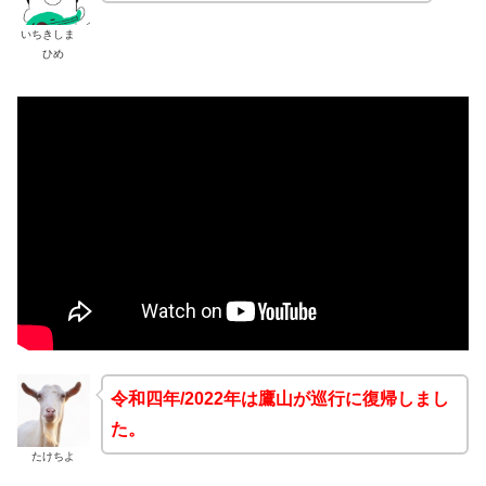
いちきしま
ひめ
令和四年/2022年は鷹山が巡行に復帰しまし
た。
たけちよ