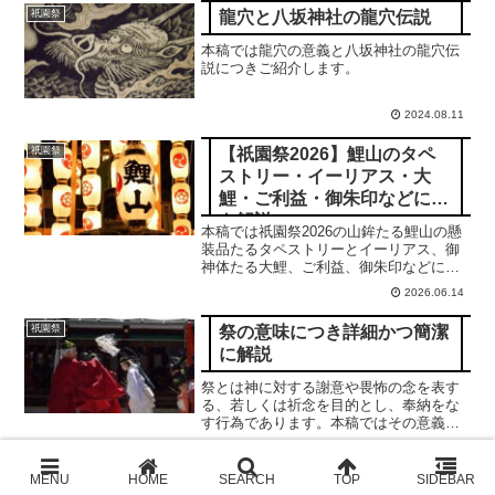
龍穴と八坂神社の龍穴伝説
祇園祭
本稿では龍穴の意義と八坂神社の龍穴伝
説につきご紹介します。
2024.08.11
【祇園祭2026】鯉山のタペ
祇園祭
ストリー・イーリアス・大
鯉・ご利益・御朱印などにつ
き解説
本稿では祇園祭2026の山鉾たる鯉山の懸
装品たるタペストリーとイーリアス、御
神体たる大鯉、ご利益、御朱印などにつ
き詳細に解説申しあげます。合掌
2026.06.14
祭の意味につき詳細かつ簡潔
祇園祭
に解説
祭とは神に対する謝意や畏怖の念を表す
る、若しくは祈念を目的とし、奉納をな
す行為であります。本稿ではその意義に
つき詳細かつ簡潔に解説申し上げます。
2025.02.06
尚、本稿は適宜加筆修正されます。現在
はver. 2.1です。
【祇園祭2026】御旅所：神
祇園祭