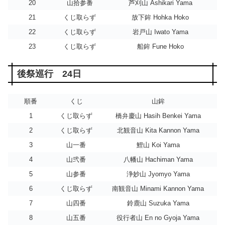
20
山拾参番
芦刈山 Ashikari Yama
21
くじ取らず
放下鉾 Hohka Hoko
22
くじ取らず
岩戸山 Iwato Yama
23
くじ取らず
船鉾 Fune Hoko
後祭巡行 24日
順番
くじ
山鉾
1
くじ取らず
橋弁慶山 Hasih Benkei Yama
2
くじ取らず
北観音山 Kita Kannon Yama
3
山一番
鯉山 Koi Yama
4
山弐番
八幡山 Hachiman Yama
5
山参番
浄妙山 Jyomyo Yama
6
くじ取らず
南観音山 Minami Kannon Yama
7
山四番
鈴鹿山 Suzuka Yama
8
山五番
役行者山 En no Gyoja Yama