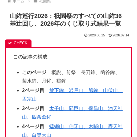
ホーム
祇園祭
山鉾巡行2026：祇園祭のすべての山鉾36
基辻回し、2026年のくじ取り式結果一覧
2020.06.15
2026.07.14
この記事の構成
このページ
概説、前祭 長刀鉾、函谷鉾、
菊水鉾、月鉾、鶏鉾
2ページ目
放下鉾、岩戸山、船鉾、山伏山、
孟宗山
3ページ目
太子山、郭巨山、保昌山、油天神
山、四条傘鉾
4ページ目
蟷螂山、伯牙山、木賊山、霰天神
山、白楽天山