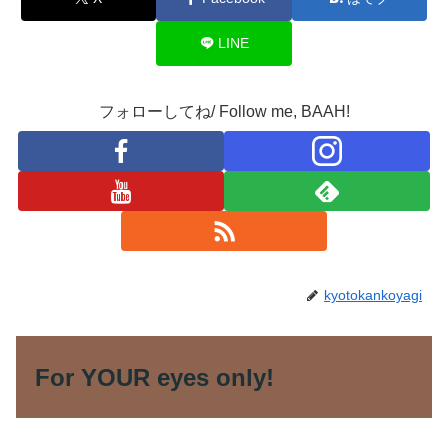
LINE
フォローしてね/ Follow me, BAAH!
kyotokankoyagi
For YOUR eyes only!