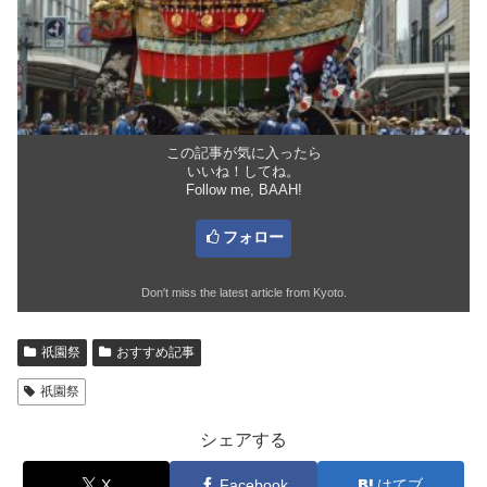
この記事が気に入ったら
いいね！してね。
Follow me, BAAH!
フォロー
Don't miss the latest article from Kyoto.
祇園祭
おすすめ記事
祇園祭
シェアする
X
Facebook
はてブ