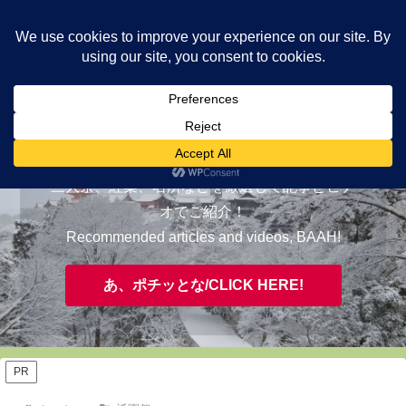
ヤギが皆様の知らない京都をご案内/ THE MOST FASCINATING KYOTO,
EVAAH!
おすすめ/RECOMMENDED
三大祭、紅葉、名所などを厳選して記事とビデ
オでご紹介！
Recommended articles and videos, BAAH!
あ、ポチッとな/CLICK HERE!
PR