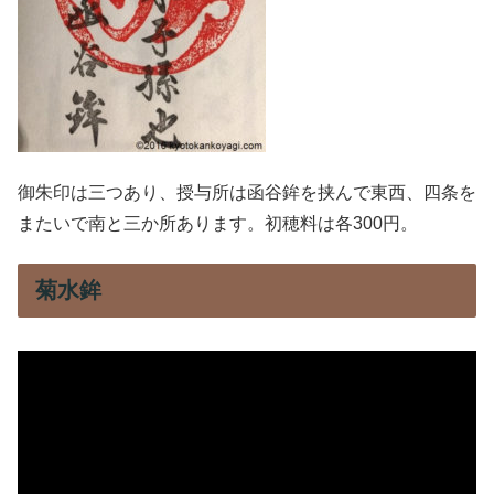
御朱印は三つあり、授与所は函谷鉾を挟んで東西、四条を
またいで南と三か所あります。初穂料は各300円。
菊水鉾