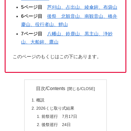
5ページ目
芦刈山、占出山、綾傘鉾、布袋山
6ページ目
後祭 北観音山、南観音山、橋弁
慶山、役行者山、鯉山
7ページ目
八幡山、鈴鹿山、黒主山、浄妙
山、大船鉾、鷹山
このページのもくじはこの下にあります。
目次/Contents
概説
2026くじ取り式結果
前祭巡行 7月17日
後祭巡行 24日