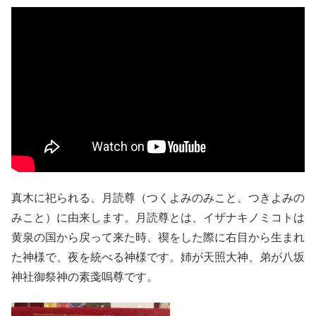
真木に祀られる、月読尊（つくよみのみこと、つきよみの
みこと）に由来します。月読尊とは、イザナキノミコトは
黄泉の国から戻って来た時、禊をした際に右目から生まれ
た神様で、夜を統べる神様です。姉が天照大神、弟が八坂
神社御祭神の素戔嗚尊です。