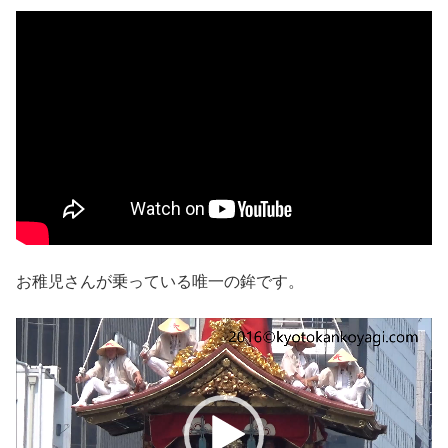
お稚児さんが乗っている唯一の鉾です。
動
画
プ
レ
ー