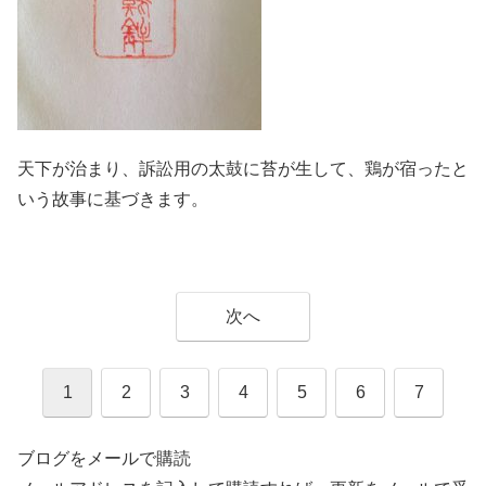
天下が治まり、訴訟用の太鼓に苔が生して、鶏が宿ったと
いう故事に基づきます。
次へ
1
2
3
4
5
6
7
ブログをメールで購読