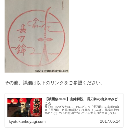
その他、詳細は以下のリンクをご参照ください。
【祇園祭2026】山鉾解説 長刀鉾の由来やみど
ころ
長刀鉾（なぎなたぼこ）のみどころ「長刀鉾」の名前の由
来「長刀鉾」名前は鉾頭という真木（しんぎ。屋根の上の
木のこと）の上の部分についている大長刀に由来していま
す。この長刀は元来、三条宗近が娘の病気平癒のために鍛
えた奉納したものがつけられていま...
2017.05.14
kyotokankoyagi.com