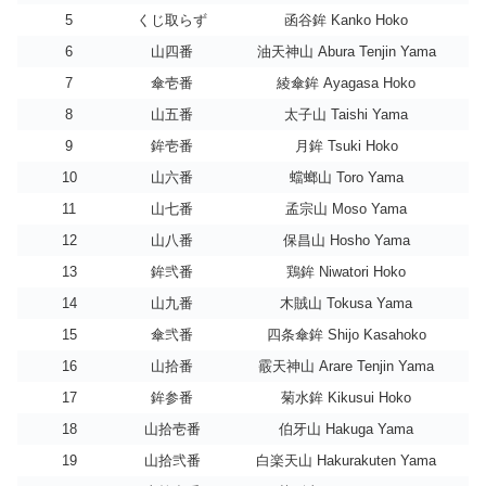
5
くじ取らず
函谷鉾 Kanko Hoko
6
山四番
油天神山 Abura Tenjin Yama
7
傘壱番
綾傘鉾 Ayagasa Hoko
8
山五番
太子山 Taishi Yama
9
鉾壱番
月鉾 Tsuki Hoko
10
山六番
蟷螂山 Toro Yama
11
山七番
孟宗山 Moso Yama
12
山八番
保昌山 Hosho Yama
13
鉾弐番
鶏鉾 Niwatori Hoko
14
山九番
木賊山 Tokusa Yama
15
傘弐番
四条傘鉾 Shijo Kasahoko
16
山拾番
霰天神山 Arare Tenjin Yama
17
鉾参番
菊水鉾 Kikusui Hoko
18
山拾壱番
伯牙山 Hakuga Yama
19
山拾弐番
白楽天山 Hakurakuten Yama