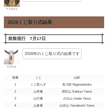
アフロさん
2026くじ取り式結果
前祭巡行 7月17日
2026年のくじ取り式の結果です
たけちよ
順番
くじ
山鉾
1
くじ取らず
長刀鉾 Naginatahoko
2
山壱番
郭巨山 Kakkyo Yama
3
山弐番
占出山 Urade Yama
4
山参番
山伏山 Yamabushi Yama