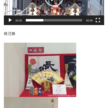
ヤ
ー
00:00
00:09
稚児舞