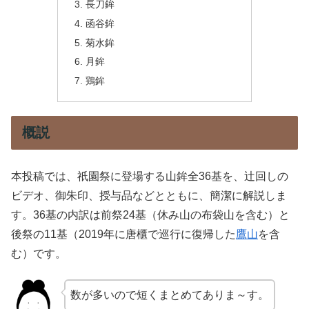
長刀鉾
函谷鉾
菊水鉾
月鉾
鶏鉾
概説
本投稿では、祇園祭に登場する山鉾全36基を、辻回しの
ビデオ、御朱印、授与品などとともに、簡潔に解説しま
す。36基の内訳は前祭24基（休み山の布袋山を含む）と
後祭の11基（2019年に唐櫃で巡行に復帰した
鷹山
を含
む）です。
数が多いので短くまとめてありま～す。