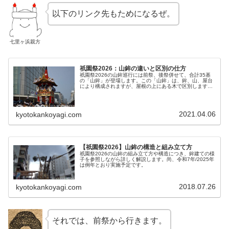
以下のリンク先もためになるぜ。
七里ヶ浜親方
祇園祭2026：山鉾の違いと区別の仕方
祇園祭2026の山鉾巡行には前祭、後祭併せて、合計35基
の「山鉾」が登場します。この「山鉾」は、鉾、山、屋台
により構成されますが、屋根の上にある木で区別します
が、実際にはこれだけに止まるものではありませんので、
「山鉾」の区別につき詳細に解説申します。
2021.04.06
kyotokankoyagi.com
【祇園祭2026】山鉾の構造と組み立て方
祇園祭2026の山鉾の組み立て方や構造につき、鉾建ての様
子を参照しながら詳しく解説します。尚、令和7年/2025年
は例年とおり実施予定です。
2018.07.26
kyotokankoyagi.com
それでは、前祭から行きます。