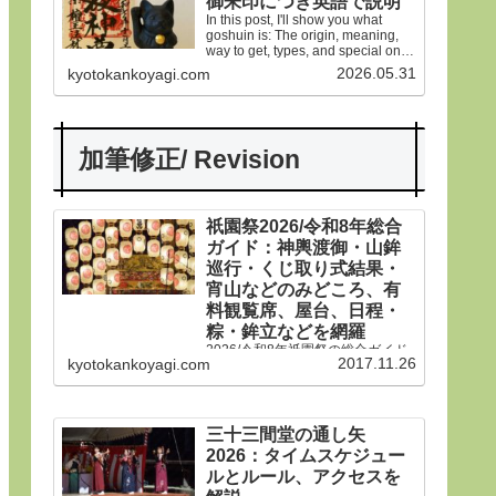
御朱印につき英語で説明
In this post, I'll show you what
goshuin is: The origin, meaning,
way to get, types, and special ones
in Gion Matsuri festival.
2026.05.31
kyotokankoyagi.com
加筆修正/ Revision
祇園祭2026/令和8年総合
ガイド：神輿渡御・山鉾
巡行・くじ取り式結果・
宵山などのみどころ、有
料観覧席、屋台、日程・
粽・鉾立などを網羅
2026/令和8年祇園祭の総合ガイド
2017.11.26
kyotokankoyagi.com
です。本年は神輿渡御、山鉾巡
行、宵山などのみどころ、有料観
覧席、くじ取り式の結果一覧、歴
史や由来、前祭・後祭・山鉾巡
行・神輿渡御などの行事の日程、
三十三間堂の通し矢
生稚児や久世駒形稚児、各山鉾や
2026：タイムスケジュー
御朱印、屋台や歩行者天国や交通
規制などのおすすめ情報です。
ルとルール、アクセスを