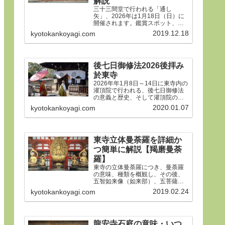
解説
三十三間堂で行われる「通し
矢」、2026年は1月18日（日）に
開催されます。鑑賞スポット、タ
イムスケジュール、ルールや歴
2019.12.18
kyotokankoyagi.com
史、そして三十三間堂の概要、ア
クセス方法などをご紹介します。
後七日御修法2026後拝み
於東寺
2026年年1月8日～14日に東寺内の
灌頂院で行われる、後七日御修法
の意義と歴史、そして灌頂院の内
部で何をするのかを解説した後、
2020.01.07
kyotokankoyagi.com
14日の「後拝み」での灌頂院参拝
方法などをご紹介します。合掌。
東寺立体曼荼羅を詳細か
つ簡単に解説【羯磨曼荼
羅】
東寺の立体曼荼羅につき、曼荼羅
の意味、種類を概観し、その後、
五智如来像（如来部）、五菩薩像
（菩薩部）、五大明王像（明王
2019.02.24
kyotokankoyagi.com
部）につき、21体すべて、一体ず
つ簡潔にわかりやすく解説しま
す。
龍安寺石庭の意味・いつ