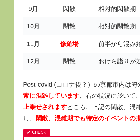
9月
閑散
相対的閑散期
10月
閑散
相対的閑散期
11月
修羅場
前半から混み
12月
閑散
おけら詣りが
Post-covid (コロナ後？）の京都
常に混雑しています
。右の状況に於いて
上乗せされます
ところ、上記の閑散、混
し、
閑散、混雑期でも特定のイベントの