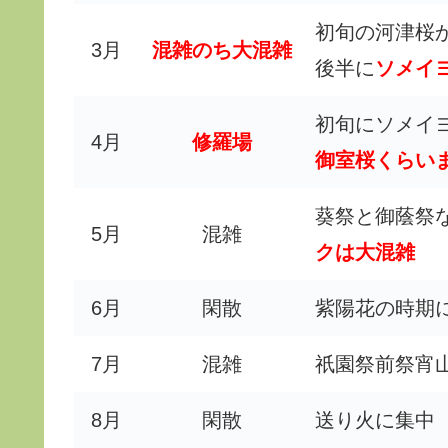
初旬の河津桜
3月
混雑のち大混雑
後半に
ソメイ
初旬にソメイ
4月
修羅場
御室桜くらい
葵祭と御蔭祭
5月
混雑
クは大混雑
6月
閑散
紫陽花の時期
7月
混雑
祇園祭前祭宵
8月
閑散
送り火に集中