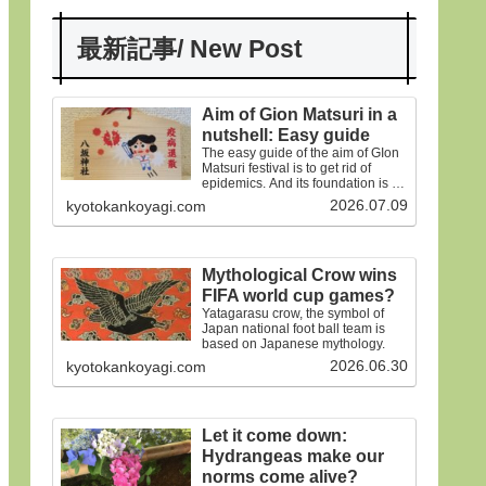
最新記事/ New Post
Aim of Gion Matsuri in a
nutshell: Easy guide
The easy guide of the aim of GIon
Matsuri festival is to get rid of
epidemics. And its foundation is on
the old faiths.
2026.07.09
kyotokankoyagi.com
Mythological Crow wins
FIFA world cup games?
Yatagarasu crow, the symbol of
Japan national foot ball team is
based on Japanese mythology.
2026.06.30
kyotokankoyagi.com
Let it come down:
Hydrangeas make our
norms come alive?