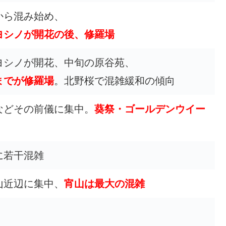
から混み始め、
ヨシノが開花の後、修羅場
ヨシノが開花、中旬の原谷苑、
までが修羅場
。北野桜で混雑緩和の傾向
などその前儀に集中。
葵祭・ゴールデンウイー
に若干混雑
山近辺に集中、
宵山は最大の混雑