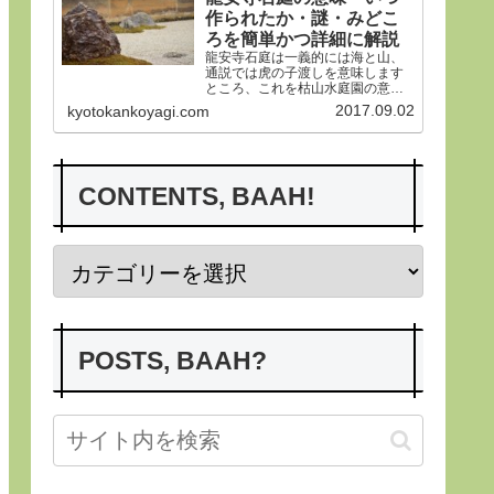
作られたか・謎・みどこ
ろを簡単かつ詳細に解説
龍安寺石庭は一義的には海と山、
通説では虎の子渡しを意味します
ところ、これを枯山水庭園の意義
から詳らかにします。その後、い
2017.09.02
kyotokankoyagi.com
つ作られたかなど龍安寺の歴史や
謎、みどころにつき紹介申し上げ
ます。合掌
CONTENTS, BAAH!
POSTS, BAAH?