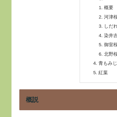
概要
河津
しだ
染井
御室
北野
青もみ
紅葉
概説