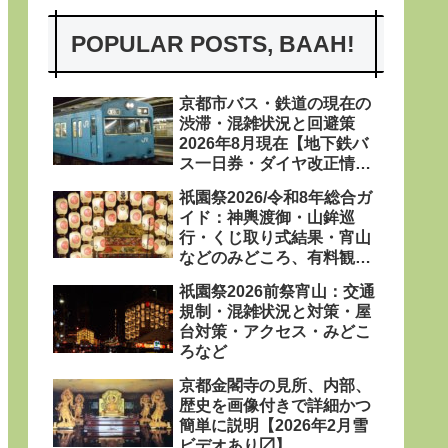
POPULAR POSTS, BAAH!
京都市バス・鉄道の現在の
渋滞・混雑状況と回避策
2026年8月現在【地下鉄バ
ス一日券・ダイヤ改正情報
あり〼】
祇園祭2026/令和8年総合ガ
イド：神輿渡御・山鉾巡
行・くじ取り式結果・宵山
などのみどころ、有料観覧
席、屋台、日程・粽・鉾立
祇園祭2026前祭宵山：交通
などを網羅
規制・混雑状況と対策・屋
台対策・アクセス・みどこ
ろなど
京都金閣寺の見所、内部、
歴史を画像付きで詳細かつ
簡単に説明【2026年2月雪
ビデオあり〼】