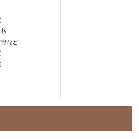
桜
れ桜
吉野など
桜
桜
じ