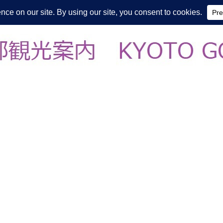
皆様の知らない京都をご案内/ THE MOST FASCINATING KYOTO, EV