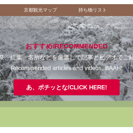
京都観光マップ
持ち物リスト
おすすめ/RECOMMENDED
祭、紅葉、名所などを厳選して記事とビデオでご
Recommended articles and videos, BAAH!
あ、ポチッとな/CLICK HERE!