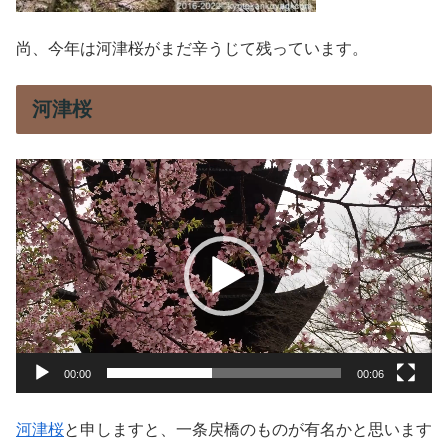
尚、今年は河津桜がまだ辛うじて残っています。
河津桜
動
画
プ
レ
ー
ヤ
ー
00:00
00:06
河津桜
と申しますと、一条戻橋のものが有名かと思います