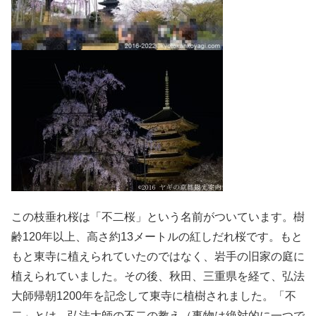
この枝垂れ桜は「不二桜」という名前がついています。樹
齢120年以上、高さ約13メートルの紅しだれ桜です。もと
もと東寺に植えられていたのではなく、岩手の旧家の庭に
植えられていました。その後、秋田、三重県を経て、弘法
大師帰朝1200年を記念して東寺に植樹されました。「不
二」とは、弘法大師の不二の教え（事物は絶対的に一つで