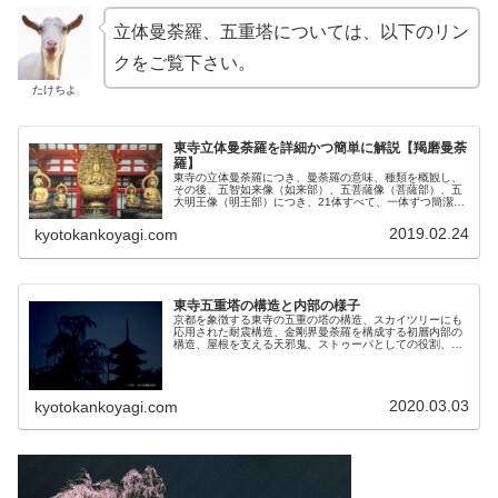
立体曼荼羅、五重塔については、以下のリン
クをご覧下さい。
たけちよ
東寺立体曼荼羅を詳細かつ簡単に解説【羯磨曼荼
羅】
東寺の立体曼荼羅につき、曼荼羅の意味、種類を概観し、
その後、五智如来像（如来部）、五菩薩像（菩薩部）、五
大明王像（明王部）につき、21体すべて、一体ずつ簡潔に
わかりやすく解説します。
2019.02.24
kyotokankoyagi.com
東寺五重塔の構造と内部の様子
京都を象徴する東寺の五重の塔の構造、スカイツリーにも
応用された耐震構造、金剛界曼荼羅を構成する初層内部の
構造、屋根を支える天邪鬼、ストゥーパとしての役割、歴
史、アクセスなどご紹介します。
2020.03.03
kyotokankoyagi.com