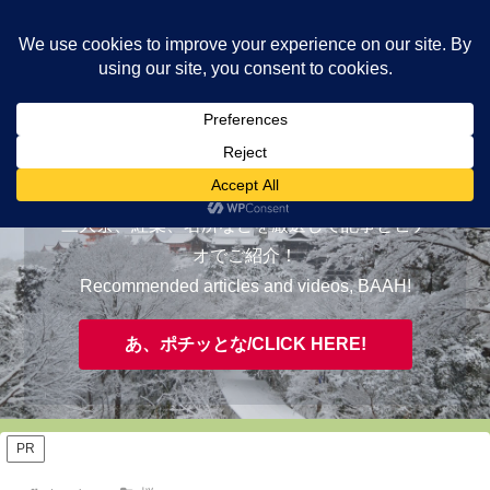
ヤギが皆様の知らない京都をご案内/ THE MOST FASCINATING KYOTO,
EVAAH!
おすすめ/RECOMMENDED
三大祭、紅葉、名所などを厳選して記事とビデ
オでご紹介！
Recommended articles and videos, BAAH!
あ、ポチッとな/CLICK HERE!
PR