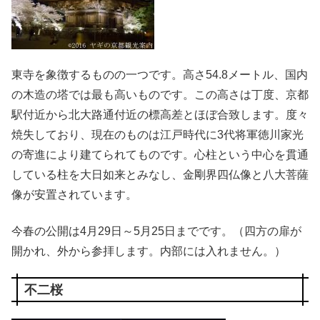
東寺を象徴するものの一つです。高さ54.8メートル、国内
の木造の塔では最も高いものです。この高さは丁度、京都
駅付近から北大路通付近の標高差とほぼ合致します。度々
焼失しており、現在のものは江戸時代に3代将軍徳川家光
の寄進により建てられてものです。心柱という中心を貫通
している柱を大日如来とみなし、金剛界四仏像と八大菩薩
像が安置されています。
今春の公開は4月29日～5月25日までです。（四方の扉が
開かれ、外から参拝します。内部には入れません。）
不二桜