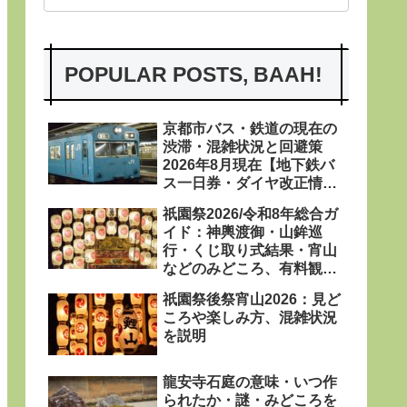
POPULAR POSTS, BAAH!
京都市バス・鉄道の現在の
渋滞・混雑状況と回避策
2026年8月現在【地下鉄バ
ス一日券・ダイヤ改正情報
あり〼】
祇園祭2026/令和8年総合ガ
イド：神輿渡御・山鉾巡
行・くじ取り式結果・宵山
などのみどころ、有料観覧
席、屋台、日程・粽・鉾立
祇園祭後祭宵山2026：見ど
などを網羅
ころや楽しみ方、混雑状況
を説明
龍安寺石庭の意味・いつ作
られたか・謎・みどころを