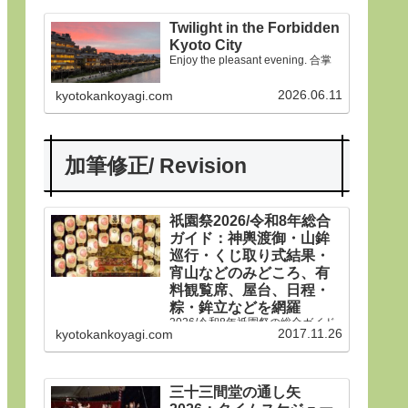
Twilight in the Forbidden
Kyoto City
Enjoy the pleasant evening. 合掌
2026.06.11
kyotokankoyagi.com
加筆修正/ Revision
祇園祭2026/令和8年総合
ガイド：神輿渡御・山鉾
巡行・くじ取り式結果・
宵山などのみどころ、有
料観覧席、屋台、日程・
粽・鉾立などを網羅
2026/令和8年祇園祭の総合ガイド
2017.11.26
kyotokankoyagi.com
です。本年は神輿渡御、山鉾巡
行、宵山などのみどころ、有料観
覧席、くじ取り式の結果一覧、歴
史や由来、前祭・後祭・山鉾巡
行・神輿渡御などの行事の日程、
三十三間堂の通し矢
生稚児や久世駒形稚児、各山鉾や