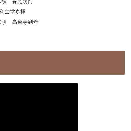
：20頃 春光院前
30 利生堂参拝
：40頃 高台寺到着