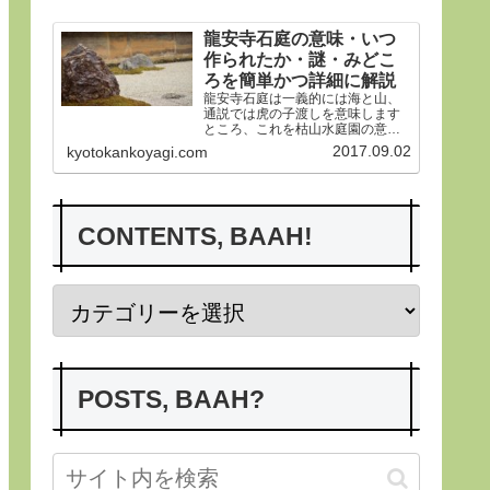
す。
龍安寺石庭の意味・いつ
作られたか・謎・みどこ
ろを簡単かつ詳細に解説
龍安寺石庭は一義的には海と山、
通説では虎の子渡しを意味します
ところ、これを枯山水庭園の意義
から詳らかにします。その後、い
2017.09.02
kyotokankoyagi.com
つ作られたかなど龍安寺の歴史や
謎、みどころにつき紹介申し上げ
ます。合掌
CONTENTS, BAAH!
POSTS, BAAH?