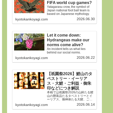
FIFA world cup games?
Yatagarasu crow, the symbol of
Japan national foot ball team is
based on Japanese mythology.
2026.06.30
kyotokankoyagi.com
Let it come down:
Hydrangeas make our
norms come alive?
An incident tells us what lies
behind our social norms.
2026.06.22
kyotokankoyagi.com
【祇園祭2026】鯉山のタ
ペストリー・イーリア
ス・大鯉・ご利益・御朱
印などにつき解説
本稿では祇園祭2026の山鉾たる鯉
山の懸装品たるタペストリーとイ
ーリアス、御神体たる大鯉、ご利
益、御朱印などにつき詳細に解説
2026.06.14
kyotokankoyagi.com
申しあげます。合掌