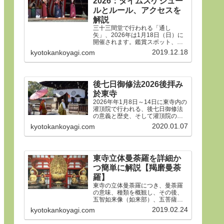
2026：タイムスケジュー
御朱印、屋台や歩行者天国や交通
規制などのおすすめ情報です。
ルとルール、アクセスを
解説
三十三間堂で行われる「通し
矢」、2026年は1月18日（日）に
開催されます。鑑賞スポット、タ
イムスケジュール、ルールや歴
2019.12.18
kyotokankoyagi.com
史、そして三十三間堂の概要、ア
クセス方法などをご紹介します。
後七日御修法2026後拝み
於東寺
2026年年1月8日～14日に東寺内の
灌頂院で行われる、後七日御修法
の意義と歴史、そして灌頂院の内
部で何をするのかを解説した後、
2020.01.07
kyotokankoyagi.com
14日の「後拝み」での灌頂院参拝
方法などをご紹介します。合掌。
東寺立体曼荼羅を詳細か
つ簡単に解説【羯磨曼荼
羅】
東寺の立体曼荼羅につき、曼荼羅
の意味、種類を概観し、その後、
五智如来像（如来部）、五菩薩像
（菩薩部）、五大明王像（明王
2019.02.24
kyotokankoyagi.com
部）につき、21体すべて、一体ず
つ簡潔にわかりやすく解説しま