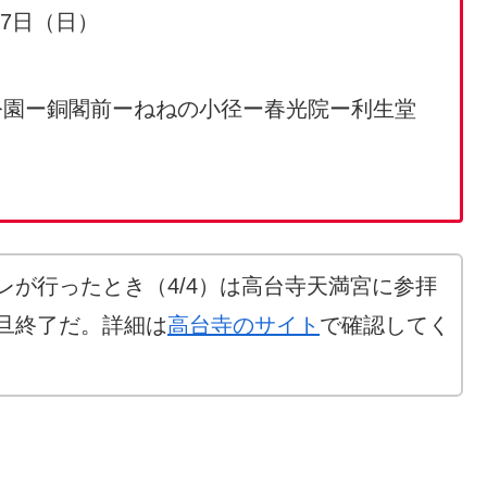
月7日（日）
公園ー銅閣前ーねねの小径ー春光院ー利生堂
レが行ったとき（4/4）は高台寺天満宮に参拝
旦終了だ。詳細は
高台寺のサイト
で確認してく