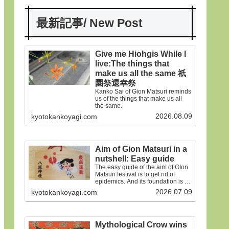
最新記事/ New Post
Give me Hiohgis While I
live:The things that
make us all the same 祇
園祭還幸祭
Kanko Sai of Gion Matsuri reminds
us of the things that make us all
the same.
2026.08.09
kyotokankoyagi.com
Aim of Gion Matsuri in a
nutshell: Easy guide
The easy guide of the aim of GIon
Matsuri festival is to get rid of
epidemics. And its foundation is on
the old faiths.
2026.07.09
kyotokankoyagi.com
Mythological Crow wins