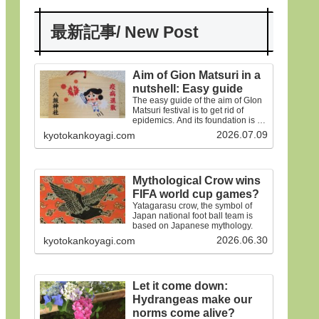
最新記事/ New Post
Aim of Gion Matsuri in a
nutshell: Easy guide
The easy guide of the aim of GIon
Matsuri festival is to get rid of
epidemics. And its foundation is on
the old faiths.
2026.07.09
kyotokankoyagi.com
Mythological Crow wins
FIFA world cup games?
Yatagarasu crow, the symbol of
Japan national foot ball team is
based on Japanese mythology.
2026.06.30
kyotokankoyagi.com
Let it come down:
Hydrangeas make our
norms come alive?