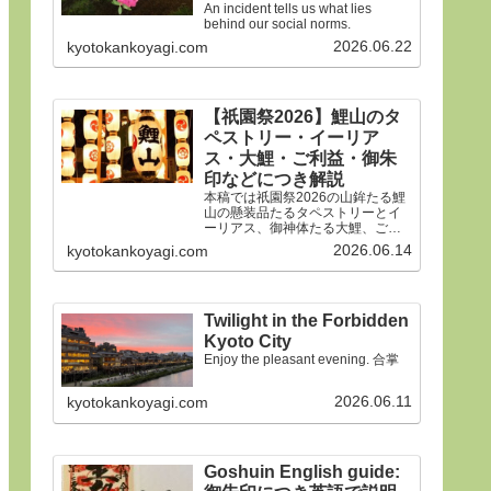
An incident tells us what lies
behind our social norms.
2026.06.22
kyotokankoyagi.com
【祇園祭2026】鯉山のタ
ペストリー・イーリア
ス・大鯉・ご利益・御朱
印などにつき解説
本稿では祇園祭2026の山鉾たる鯉
山の懸装品たるタペストリーとイ
ーリアス、御神体たる大鯉、ご利
益、御朱印などにつき詳細に解説
2026.06.14
kyotokankoyagi.com
申しあげます。合掌
Twilight in the Forbidden
Kyoto City
Enjoy the pleasant evening. 合掌
2026.06.11
kyotokankoyagi.com
Goshuin English guide: