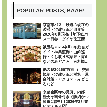
POPULAR POSTS, BAAH!
京都市バス・鉄道の現在の
渋滞・混雑状況と回避策
2026年8月現在【地下鉄バ
ス一日券・ダイヤ改正情報
あり〼】
祇園祭2026/令和8年総合ガ
イド：神輿渡御・山鉾巡
行・くじ取り式結果・宵山
などのみどころ、有料観覧
席、屋台、日程・粽・鉾立
祇園祭2026前祭宵山：交通
などを網羅
規制・混雑状況と対策・屋
台対策・アクセス・みどこ
ろなど
京都金閣寺の見所、内部、
歴史を画像付きで詳細かつ
簡単に説明【2026年2月雪
ビデオあり〼】