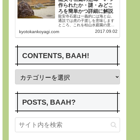
作られたか・謎・みどこ
ろを簡単かつ詳細に解説
龍安寺石庭は一義的には海と山、
通説では虎の子渡しを意味します
ところ、これを枯山水庭園の意義
から詳らかにします。その後、い
2017.09.02
kyotokankoyagi.com
つ作られたかなど龍安寺の歴史や
謎、みどころにつき紹介申し上げ
ます。合掌
CONTENTS, BAAH!
POSTS, BAAH?