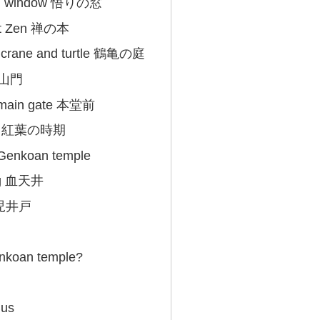
ed window 悟りの窓
ut Zen 禅の本
f crane and turtle 鶴亀の庭
e 山門
he main gate 本堂前
it? 紅葉の時期
 Genkoan temple
ing 血天井
 稚児井戸
enkoan temple?
Bus