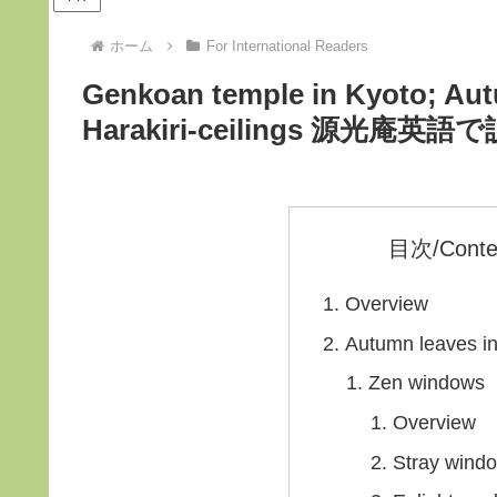
ホーム
For International Readers
Genkoan temple in Kyoto; Aut
Harakiri-ceilings 源光庵英語
目次/Conte
Overview
Autumn leave
Zen windows
Overview
Stray wi