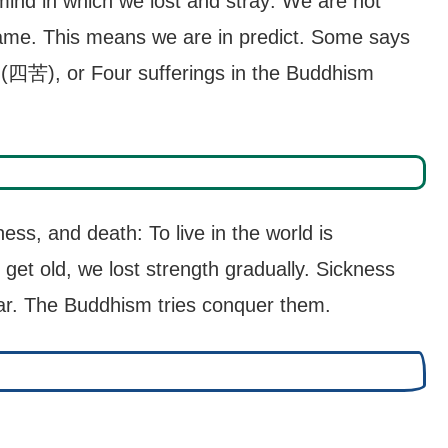
ind in which we lost and stray: We are not
 flame. This means we are in predict. Some says
u(四苦), or Four sufferings in the Buddhism
kness, and death: To live in the world is
 get old, we lost strength gradually. Sickness
ar. The Buddhism tries conquer them.