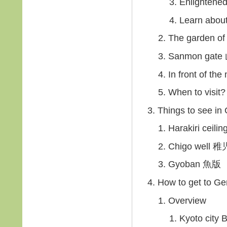
Enlighten
Learn abo
The garden o
Sanmon gat
In front of t
When to vis
Things to see in
Harakiri ceil
Chigo well
Gyoban 魚版
How to get to G
Overview
Kyoto city 