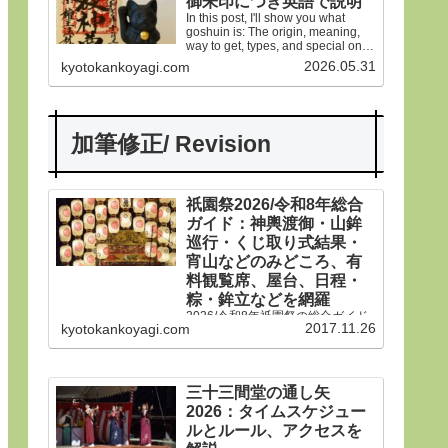
御朱印につき英語で説明
In this post, I'll show you what
goshuin is: The origin, meaning,
way to get, types, and special ones
in Gion Matsuri festival.
2026.05.31
kyotokankoyagi.com
加筆修正/ Revision
祇園祭2026/令和8年総合
ガイド：神輿渡御・山鉾
巡行・くじ取り式結果・
宵山などのみどころ、有
料観覧席、屋台、日程・
粽・鉾立などを網羅
2026/令和8年祇園祭の総合ガイド
2017.11.26
kyotokankoyagi.com
です。本年は神輿渡御、山鉾巡
行、宵山などのみどころ、有料観
覧席、くじ取り式の結果一覧、歴
史や由来、前祭・後祭・山鉾巡
行・神輿渡御などの行事の日程、
三十三間堂の通し矢
生稚児や久世駒形稚児、各山鉾や
2026：タイムスケジュー
御朱印、屋台や歩行者天国や交通
規制などのおすすめ情報です。
ルとルール、アクセスを