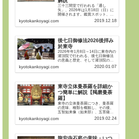
解説
三十三間堂で行われる「通し
矢」、2026年は1月18日（日）に
開催されます。鑑賞スポット、タ
イムスケジュール、ルールや歴
2019.12.18
kyotokankoyagi.com
史、そして三十三間堂の概要、ア
クセス方法などをご紹介します。
後七日御修法2026後拝み
於東寺
2026年年1月8日～14日に東寺内の
灌頂院で行われる、後七日御修法
の意義と歴史、そして灌頂院の内
部で何をするのかを解説した後、
2020.01.07
kyotokankoyagi.com
14日の「後拝み」での灌頂院参拝
方法などをご紹介します。合掌。
東寺立体曼荼羅を詳細か
つ簡単に解説【羯磨曼荼
羅】
東寺の立体曼荼羅につき、曼荼羅
の意味、種類を概観し、その後、
五智如来像（如来部）、五菩薩像
（菩薩部）、五大明王像（明王
2019.02.24
kyotokankoyagi.com
部）につき、21体すべて、一体ず
つ簡潔にわかりやすく解説しま
す。
龍安寺石庭の意味・いつ