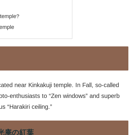
 temple?
temple
ted near Kinkakuji temple. In Fall, so-called
oto-enthusiasts to “Zen windows” and superb
s “Harakiri ceiling.”
n 源光庵の紅葉