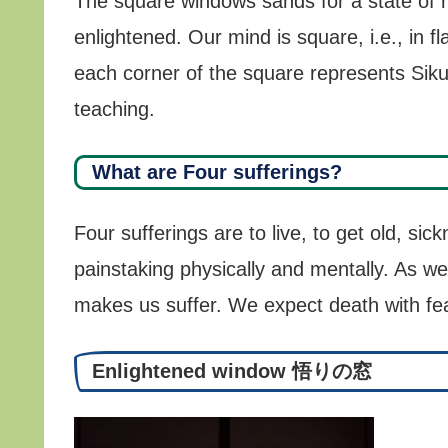
The square windows sands for a state of m
enlightened. Our mind is square, i.e., in
each corner of the square represents Sik
teaching.
What are Four sufferings?
Four sufferings are to live, to get old, sic
painstaking physically and mentally. As we
makes us suffer. We expect death with fe
Enlightened window 悟りの窓