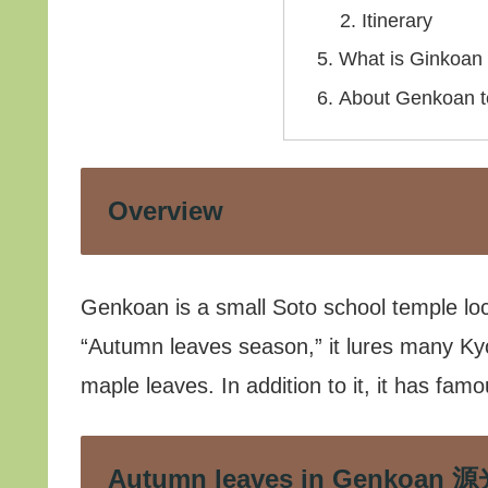
Itinerary
What is Ginkoan
About Genkoan 
Overview
Genkoan is a small Soto school temple loca
“Autumn leaves season,” it lures many Ky
maple leaves. In addition to it, it has famou
Autumn leaves in Genkoa