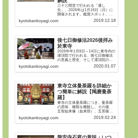
解説
三十三間堂で行われる「通し
矢」、2026年は1月18日（日）に
開催されます。鑑賞スポット、タ
イムスケジュール、ルールや歴
2019.12.18
kyotokankoyagi.com
史、そして三十三間堂の概要、ア
クセス方法などをご紹介します。
後七日御修法2026後拝み
於東寺
2026年年1月8日～14日に東寺内の
灌頂院で行われる、後七日御修法
の意義と歴史、そして灌頂院の内
部で何をするのかを解説した後、
2020.01.07
kyotokankoyagi.com
14日の「後拝み」での灌頂院参拝
方法などをご紹介します。合掌。
東寺立体曼荼羅を詳細か
つ簡単に解説【羯磨曼荼
羅】
東寺の立体曼荼羅につき、曼荼羅
の意味、種類を概観し、その後、
五智如来像（如来部）、五菩薩像
（菩薩部）、五大明王像（明王
2019.02.24
kyotokankoyagi.com
部）につき、21体すべて、一体ず
つ簡潔にわかりやすく解説しま
す。
龍安寺石庭の意味・いつ