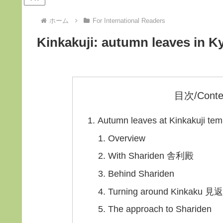
ホーム
For International Readers
Kinkakuji: autumn leaves in K
目次/Conte
Autumn leaves at Kinkakuji t
Overview
With Shariden 舎利殿
Behind Shariden
Turning around Kinkaku
The approach to Shariden