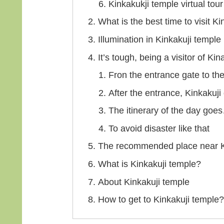
Kinkakukji temple virtual tou
What is the best time to visit K
Illumination in Kinkakuji temple
It’s tough, being a visitor 
Fron the entrance gate to th
After the entrance, Kinkakuj
The itinerary of the day goe
To avoid disaster like that
The recommended place near K
What is Kinkakuji temple?
About Kinkakuji temple
How to get to Kinkakuji temple?