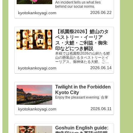
An incident tells us what lies
behind our social norms.
2026.06.22
kyotokankoyagi.com
【祇園祭2026】鯉山のタ
ペストリー・イーリア
ス・大鯉・ご利益・御朱
印などにつき解説
本稿では祇園祭2026の山鉾たる鯉
山の懸装品たるタペストリーとイ
ーリアス、御神体たる大鯉、ご利
益、御朱印などにつき詳細に解説
2026.06.14
kyotokankoyagi.com
申しあげます。合掌
Twilight in the Forbidden
Kyoto City
Enjoy the pleasant evening. 合掌
2026.06.11
kyotokankoyagi.com
Goshuin English guide: