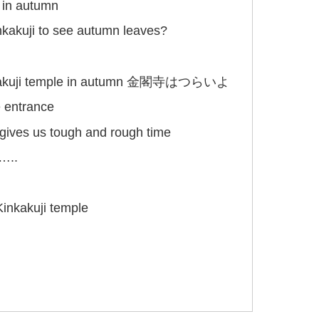
r in autumn
inkakuji to see autumn leaves?
of Kinakuji temple in autumn 金閣寺はつらいよ
e entrance
i gives us tough and rough time
s…..
inkakuji temple