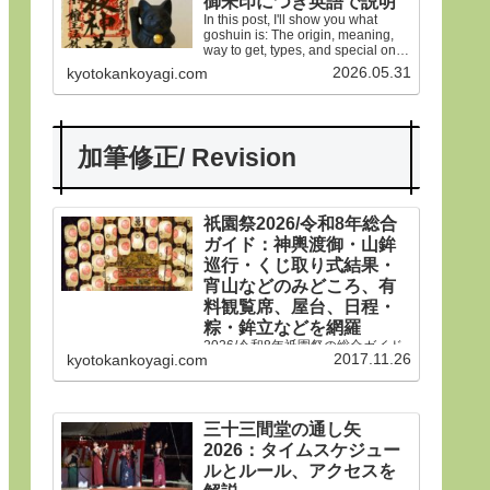
御朱印につき英語で説明
In this post, I'll show you what
goshuin is: The origin, meaning,
way to get, types, and special ones
in Gion Matsuri festival.
2026.05.31
kyotokankoyagi.com
加筆修正/ Revision
祇園祭2026/令和8年総合
ガイド：神輿渡御・山鉾
巡行・くじ取り式結果・
宵山などのみどころ、有
料観覧席、屋台、日程・
粽・鉾立などを網羅
2026/令和8年祇園祭の総合ガイド
2017.11.26
kyotokankoyagi.com
です。本年は神輿渡御、山鉾巡
行、宵山などのみどころ、有料観
覧席、くじ取り式の結果一覧、歴
史や由来、前祭・後祭・山鉾巡
行・神輿渡御などの行事の日程、
三十三間堂の通し矢
生稚児や久世駒形稚児、各山鉾や
2026：タイムスケジュー
御朱印、屋台や歩行者天国や交通
規制などのおすすめ情報です。
ルとルール、アクセスを