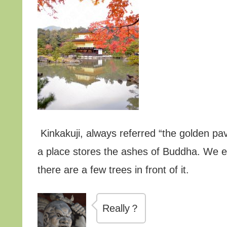
Kinkakuji, always referred “the golden pav
a place stores the ashes of Buddha. We ex
there are a few trees in front of it.
Really？