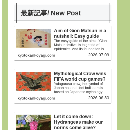
最新記事/ New Post
Aim of Gion Matsuri in a
nutshell: Easy guide
The easy guide of the aim of GIon
Matsuri festival is to get rid of
epidemics. And its foundation is on
the old faiths.
2026.07.09
kyotokankoyagi.com
Mythological Crow wins
FIFA world cup games?
Yatagarasu crow, the symbol of
Japan national foot ball team is
based on Japanese mythology.
2026.06.30
kyotokankoyagi.com
Let it come down:
Hydrangeas make our
norms come alive?