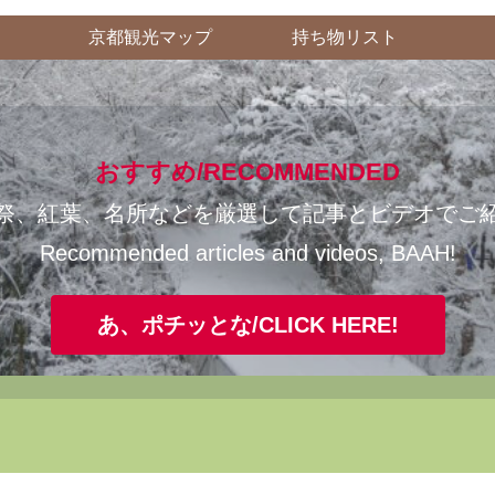
京都観光マップ
持ち物リスト
おすすめ/RECOMMENDED
祭、紅葉、名所などを厳選して記事とビデオでご
Recommended articles and videos, BAAH!
あ、ポチッとな/CLICK HERE!