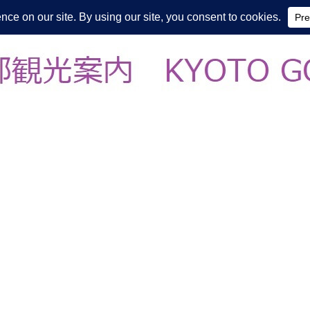
皆様の知らない京都をご案内/ THE MOST FASCINATING KYOTO, EV