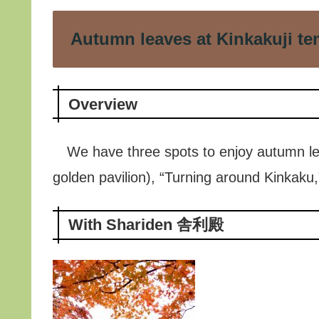
Autumn leaves at Kinkakuji t
Overview
We have three spots to enjoy autumn leav
golden pavilion), “Turning around Kinkaku
With Shariden 舎利殿