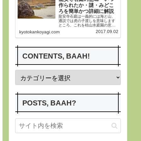
作られたか・謎・みどこ
ろを簡単かつ詳細に解説
龍安寺石庭は一義的には海と山、
通説では虎の子渡しを意味します
ところ、これを枯山水庭園の意義
から詳らかにします。その後、い
2017.09.02
kyotokankoyagi.com
つ作られたかなど龍安寺の歴史や
謎、みどころにつき紹介申し上げ
ます。合掌
CONTENTS, BAAH!
POSTS, BAAH?