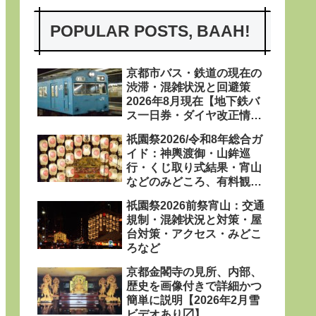
POPULAR POSTS, BAAH!
京都市バス・鉄道の現在の
渋滞・混雑状況と回避策
2026年8月現在【地下鉄バ
ス一日券・ダイヤ改正情報
あり〼】
祇園祭2026/令和8年総合ガ
イド：神輿渡御・山鉾巡
行・くじ取り式結果・宵山
などのみどころ、有料観覧
席、屋台、日程・粽・鉾立
祇園祭2026前祭宵山：交通
などを網羅
規制・混雑状況と対策・屋
台対策・アクセス・みどこ
ろなど
京都金閣寺の見所、内部、
歴史を画像付きで詳細かつ
簡単に説明【2026年2月雪
ビデオあり〼】