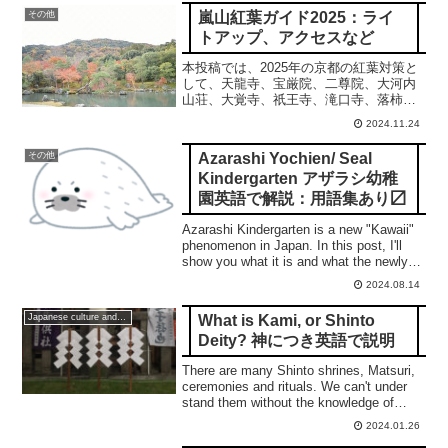
嵐山紅葉ガイド2025：ライ
その他
トアップ、アクセスなど
本投稿では、2025年の京都の紅葉対策と
して、天龍寺、宝厳院、二尊院、大河内
山荘、大覚寺、祇王寺、滝口寺、落柿
舎、野宮神社、宝筐院、常寂光寺、西芳
2024.11.24
寺、直指庵の計13箇所の紅葉につき、そ
れぞれの場所の紅葉の特徴、ライトアッ
Azarashi Yochien/ Seal
その他
プの有無など、攻め方、アクセスなどを
Kindergarten アザラシ幼稚
網羅的にご紹介します。
園英語で解説：用語集あり〼
Azarashi Kindergarten is a new "Kawaii"
phenomenon in Japan. In this post, I'll
show you what it is and what the newly
invented "technical terms" mean.
2024.08.14
What is Kami, or Shinto
Japanese culture and traditions
Deity? 神につき英語で説明
There are many Shinto shrines, Matsuri,
ceremonies and rituals. We can't under
stand them without the knowledge of
Kami, or Shinto Deity. In this post, I'll
2024.01.26
show you what it is. 合掌