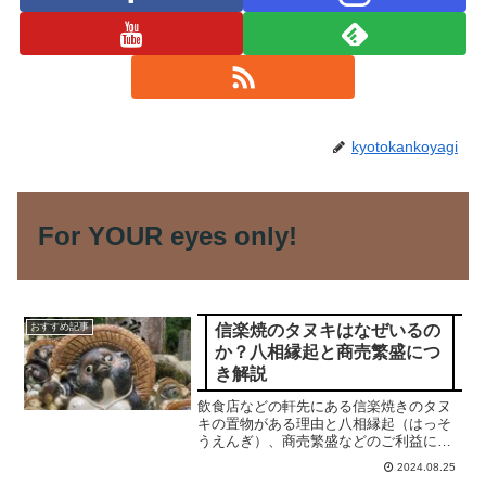
kyotokankoyagi
For YOUR eyes only!
信楽焼のタヌキはなぜいるの
おすすめ記事
か？八相縁起と商売繁盛につ
き解説
飲食店などの軒先にある信楽焼きのタヌ
キの置物がある理由と八相縁起（はっそ
うえんぎ）、商売繁盛などのご利益につ
きご紹介します。合掌
2024.08.25