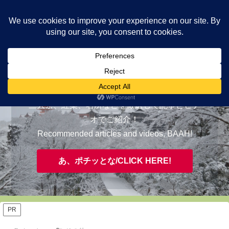
ヤギが皆様の知らない京都をご案内/ THE MOST FASCINATING KYOTO,
EVAAH!
おすすめ/RECOMMENDED
三大祭、紅葉、名所などを厳選して記事とビデ
オでご紹介！
Recommended articles and videos, BAAH!
あ、ポチッとな/CLICK HERE!
PR