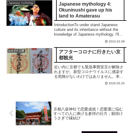
Japanese mythology 4:
Japanese mythology
Okuninushi gave up his
land to Amaterasu
IntroductionTo under stand Japanese
culture and its inheritance without the
knowledge of Japanese mythology. I'll
write ...
2024.02.08
アフターコロナに行きたい京
おすすめ記事
都観光
近い内に京都でも緊急事態宣言が解除さ
れますが、新型コロナウイルスに感染す
る危険がないわけではありません。本投
稿では、移動中、並びに目的地に於ける
2020.05.20
三密を回避しつつ、季節の機微をたのし
める場所や疫病退散にご利益がある場所
をご紹介します。
京都八坂神社で恋愛成就！恋愛運に悩む
すべての人に捧げる参拝の仕方；願掛け
うさぎで縁結び