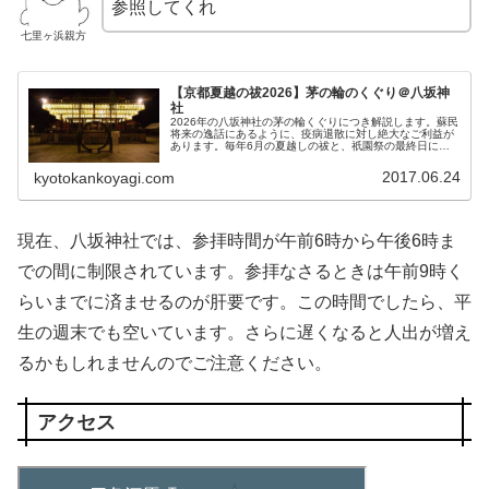
参照してくれ
七里ヶ浜親方
【京都夏越の祓2026】茅の輪のくぐり＠八坂神
社
2026年の八坂神社の茅の輪くぐりにつき解説します。蘇民
将来の逸話にあるように、疫病退散に対し絶大なご利益が
あります。毎年6月の夏越しの祓と、祇園祭の最終日に茅
の輪をくぐることができます。
2017.06.24
kyotokankoyagi.com
現在、八坂神社では、参拝時間が午前6時から午後6時ま
での間に制限されています。参拝なさるときは午前9時く
らいまでに済ませるのが肝要です。この時間でしたら、平
生の週末でも空いています。さらに遅くなると人出が増え
るかもしれませんのでご注意ください。
アクセス