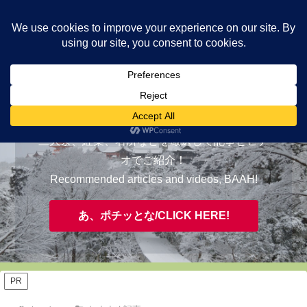
ヤギが皆様の知らない京都をご案内/ THE MOST FASCINATING KYOTO,
EVAAH!
おすすめ/RECOMMENDED
三大祭、紅葉、名所などを厳選して記事とビデ
オでご紹介！
Recommended articles and videos, BAAH!
あ、ポチッとな/CLICK HERE!
PR