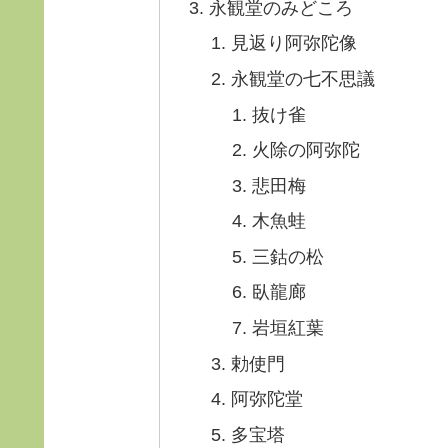
永観堂のみどころ
見返り阿弥陀像
永観堂の七不思議
抜け雀
火除の阿弥陀
悲田梅
木魚蛙
三鈷の松
臥龍廊
岩垣紅葉
勅使門
阿弥陀堂
多宝塔