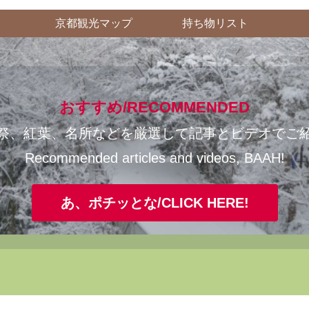
京都観光マップ
持ち物リスト
おすすめ/RECOMMENDED
祭、紅葉、名所などを厳選して記事とビデオでご
Recommended articles and videos, BAAH!
あ、ポチッとな/CLICK HERE!