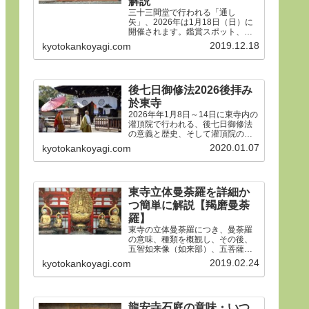
解説
三十三間堂で行われる「通し
矢」、2026年は1月18日（日）に
開催されます。鑑賞スポット、タ
イムスケジュール、ルールや歴
2019.12.18
kyotokankoyagi.com
史、そして三十三間堂の概要、ア
クセス方法などをご紹介します。
後七日御修法2026後拝み
於東寺
2026年年1月8日～14日に東寺内の
灌頂院で行われる、後七日御修法
の意義と歴史、そして灌頂院の内
部で何をするのかを解説した後、
2020.01.07
kyotokankoyagi.com
14日の「後拝み」での灌頂院参拝
方法などをご紹介します。合掌。
東寺立体曼荼羅を詳細か
つ簡単に解説【羯磨曼荼
羅】
東寺の立体曼荼羅につき、曼荼羅
の意味、種類を概観し、その後、
五智如来像（如来部）、五菩薩像
（菩薩部）、五大明王像（明王
2019.02.24
kyotokankoyagi.com
部）につき、21体すべて、一体ず
つ簡潔にわかりやすく解説しま
す。
龍安寺石庭の意味・いつ