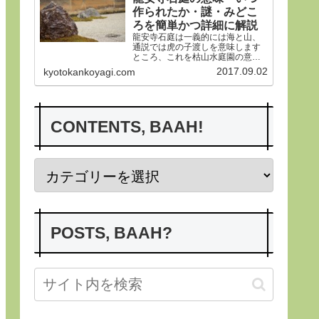
作られたか・謎・みどこ
ろを簡単かつ詳細に解説
龍安寺石庭は一義的には海と山、
通説では虎の子渡しを意味します
ところ、これを枯山水庭園の意義
から詳らかにします。その後、い
2017.09.02
kyotokankoyagi.com
つ作られたかなど龍安寺の歴史や
謎、みどころにつき紹介申し上げ
ます。合掌
CONTENTS, BAAH!
POSTS, BAAH?