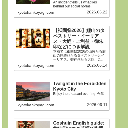
An incident tells us what lies
behind our social norms.
2026.06.22
kyotokankoyagi.com
【祇園祭2026】鯉山のタ
ペストリー・イーリア
ス・大鯉・ご利益・御朱
印などにつき解説
本稿では祇園祭2026の山鉾たる鯉
山の懸装品たるタペストリーとイ
ーリアス、御神体たる大鯉、ご利
益、御朱印などにつき詳細に解説
2026.06.14
kyotokankoyagi.com
申しあげます。合掌
Twilight in the Forbidden
Kyoto City
Enjoy the pleasant evening. 合掌
2026.06.11
kyotokankoyagi.com
Goshuin English guide: