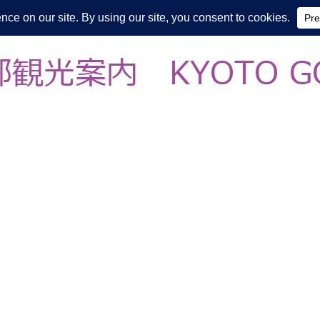
皆様の知らない京都をご案内/ THE MOST FASCINATING KYOTO, EV