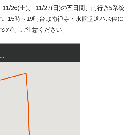
祝)、 11/26(土)、 11/27(日)の五日間、南行き5系統
。15時～19時台は南禅寺・永観堂道バス停に
すので、ご注意ください。