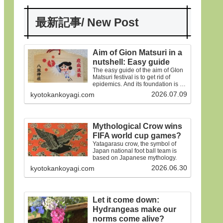
最新記事/ New Post
Aim of Gion Matsuri in a
nutshell: Easy guide
The easy guide of the aim of GIon
Matsuri festival is to get rid of
epidemics. And its foundation is on
the old faiths.
2026.07.09
kyotokankoyagi.com
Mythological Crow wins
FIFA world cup games?
Yatagarasu crow, the symbol of
Japan national foot ball team is
based on Japanese mythology.
2026.06.30
kyotokankoyagi.com
Let it come down:
Hydrangeas make our
norms come alive?