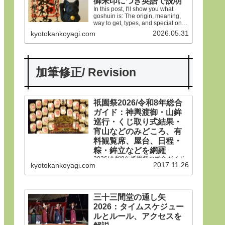
御朱印につき英語で説明
In this post, I'll show you what
goshuin is: The origin, meaning,
way to get, types, and special ones
in Gion Matsuri festival.
2026.05.31
kyotokankoyagi.com
加筆修正/ Revision
祇園祭2026/令和8年総合
ガイド：神輿渡御・山鉾
巡行・くじ取り式結果・
宵山などのみどころ、有
料観覧席、屋台、日程・
粽・鉾立などを網羅
2026/令和8年祇園祭の総合ガイド
2017.11.26
kyotokankoyagi.com
です。本年は神輿渡御、山鉾巡
行、宵山などのみどころ、有料観
覧席、くじ取り式の結果一覧、歴
史や由来、前祭・後祭・山鉾巡
行・神輿渡御などの行事の日程、
三十三間堂の通し矢
生稚児や久世駒形稚児、各山鉾や
2026：タイムスケジュー
御朱印、屋台や歩行者天国や交通
規制などのおすすめ情報です。
ルとルール、アクセスを