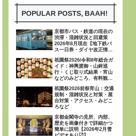
POPULAR POSTS, BAAH!
京都市バス・鉄道の現在の
渋滞・混雑状況と回避策
2026年8月現在【地下鉄バ
ス一日券・ダイヤ改正情報
あり〼】
祇園祭2026/令和8年総合ガ
イド：神輿渡御・山鉾巡
行・くじ取り式結果・宵山
などのみどころ、有料観覧
席、屋台、日程・粽・鉾立
祇園祭2026前祭宵山：交通
などを網羅
規制・混雑状況と対策・屋
台対策・アクセス・みどこ
ろなど
京都金閣寺の見所、内部、
歴史を画像付きで詳細かつ
簡単に説明【2026年2月雪
ビデオあり〼】