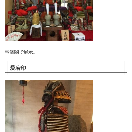
弓箭閣で展示。
愛宕印