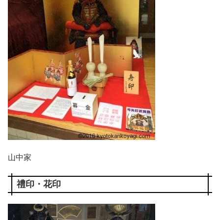
山中家
禮印・花印