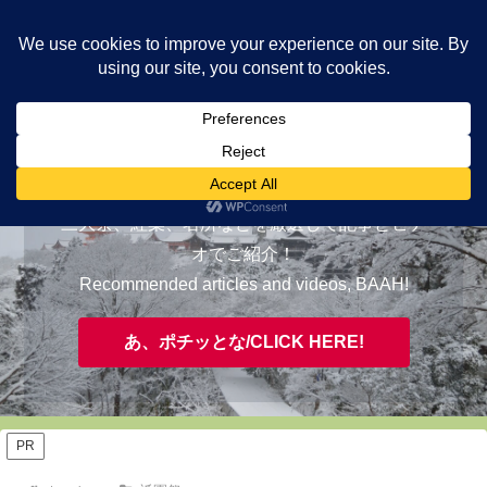
ヤギが皆様の知らない京都をご案内/ THE MOST FASCINATING KYOTO,
EVAAH!
おすすめ/RECOMMENDED
三大祭、紅葉、名所などを厳選して記事とビデ
オでご紹介！
Recommended articles and videos, BAAH!
あ、ポチッとな/CLICK HERE!
PR