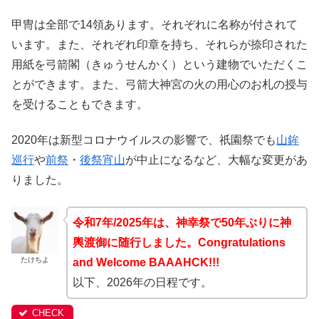
甲冑は全部で14領あります。それぞれに名称が付されて
います。また、それぞれ印章を持ち、それらが捺印された
用紙を弓箭閣（きゅうせんかく）という建物でいただくこ
とができます。また、弓箭大神宮の火の用心のお札の授与
を受けることもできます。
2020年は新型コロナウイルスの影響で、祇園祭でも
山鉾
巡行
や
前祭
・
後祭宵山
が中止になるなど、大幅な変更があ
りました。
令和7年/2025年は、神幸祭で50年ぶりに神
輿渡御に随行しました。Congratulations
たけちよ
and Welcome BAAAHCK!!!
以下、2026年の日程です。