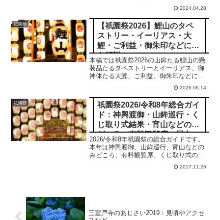
2024.04.28
【祇園祭2026】鯉山のタペ
祇園祭
ストリー・イーリアス・大
鯉・ご利益・御朱印などにつ
き解説
本稿では祇園祭2026の山鉾たる鯉山の懸
装品たるタペストリーとイーリアス、御
神体たる大鯉、ご利益、御朱印などにつ
き詳細に解説申しあげます。合掌
2026.06.14
祇園祭2026/令和8年総合ガイ
祇園祭
ド：神輿渡御・山鉾巡行・く
じ取り式結果・宵山などのみ
どころ、有料観覧席、屋台、
2026/令和8年祇園祭の総合ガイドです。
日程・粽・鉾立などを網羅
本年は神輿渡御、山鉾巡行、宵山などの
みどころ、有料観覧席、くじ取り式の結
果一覧、歴史や由来、前祭・後祭・山鉾
2017.11.26
巡行・神輿渡御などの行事の日程、生稚
児や久世駒形稚児、各山鉾や御朱印、屋
台や歩行者天国や交通規制などのおすす
め情報です。
三室戸寺のあじさい2019：見頃やアクセ