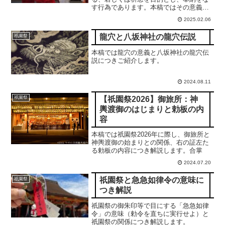
す行為であります。本稿ではその意義に
つき詳細かつ簡潔に解説申し上げます。
2025.02.06
尚、本稿は適宜加筆修正されます。現在
はver. 2.1です。
龍穴と八坂神社の龍穴伝説
祇園祭
本稿では龍穴の意義と八坂神社の龍穴伝
説につきご紹介します。
2024.08.11
【祇園祭2026】御旅所：神
祇園祭
輿渡御のはじまりと勅板の内
容
本稿では祇園祭2026年に際し、御旅所と
神輿渡御の始まりとの関係、右の証左た
る勅板の内容につき解説します。合掌
2024.07.20
祇園祭と急急如律令の意味に
祇園祭
つき解説
祇園祭の御朱印等で目にする「急急如律
令」の意味（勅令を直ちに実行せよ）と
祇園祭の関係につき解説します。