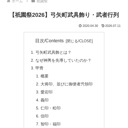
ホーム
祇園祭
【祇園祭2026】弓矢町武具飾り・武者行列
2020.04.30
2026.07.11
目次/Contents
弓矢町武具飾とは？
なぜ神輿を先導していたのか？
甲冑
概要
大将印、並びに御便者弐領印
愛宕印
義印
仁印・松印
信印
智印・福印