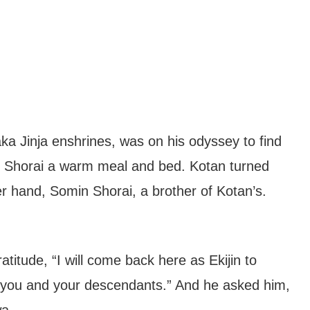
a Jinja enshrines, was on his odyssey to find
an Shorai a warm meal and bed. Kotan turned
r hand, Somin Shorai, a brother of Kotan’s.
titude, “I will come back here as Ekijin to
ave you and your descendants.” And he asked him,
wa.