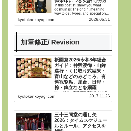
御朱印につき英語で説明
In this post, I'll show you what
goshuin is: The origin, meaning,
way to get, types, and special ones
in Gion Matsuri festival.
2026.05.31
kyotokankoyagi.com
加筆修正/ Revision
祇園祭2026/令和8年総合
ガイド：神輿渡御・山鉾
巡行・くじ取り式結果・
宵山などのみどころ、有
料観覧席、屋台、日程・
粽・鉾立などを網羅
2026/令和8年祇園祭の総合ガイド
2017.11.26
kyotokankoyagi.com
です。本年は神輿渡御、山鉾巡
行、宵山などのみどころ、有料観
覧席、くじ取り式の結果一覧、歴
史や由来、前祭・後祭・山鉾巡
行・神輿渡御などの行事の日程、
三十三間堂の通し矢
生稚児や久世駒形稚児、各山鉾や
2026：タイムスケジュー
御朱印、屋台や歩行者天国や交通
規制などのおすすめ情報です。
ルとルール、アクセスを