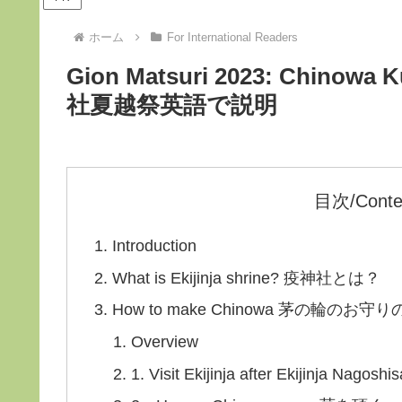
ホーム
For International Readers
Gion Matsuri 2023: Chinowa K
社夏越祭英語で説明
目次/Conte
Introduction
What is Ekijinja shrine? 疫神社とは？
How to make Chinowa 茅の輪のお守
Overview
1. Visit Ekijinja after Ekijinja Nagoshis