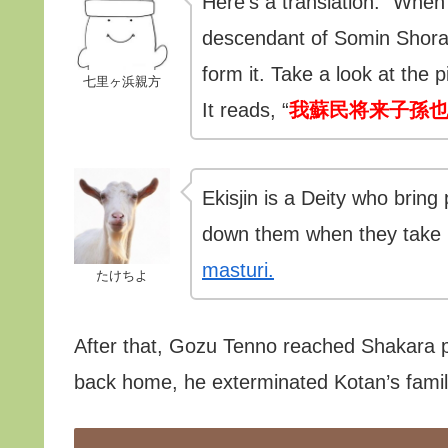
Here’s a translation. “When
descendant of Somin Shorai
form it. Take a look at the
七里ヶ浜親方
It reads, “
我蘇民将来子孫
Ekisjin is a Deity who brin
down them when they take h
masturi.
たけちよ
After that, Gozu Tenno reached Shakara 
back home, he exterminated Kotan’s fami