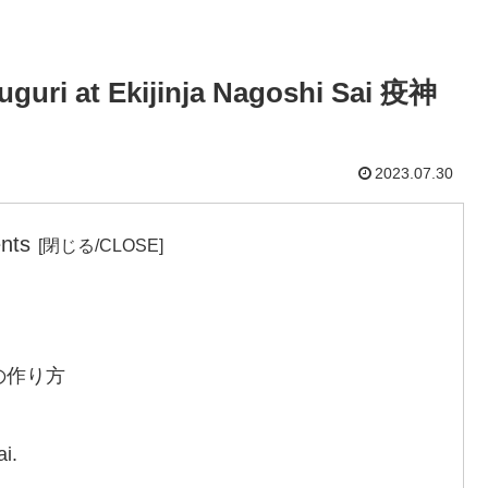
uguri at Ekijinja Nagoshi Sai 疫神
2023.07.30
nts
りの作り方
ai.