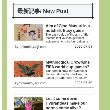
最新記事/ New Post
Aim of Gion Matsuri in a
nutshell: Easy guide
The easy guide of the aim of GIon
Matsuri festival is to get rid of
epidemics. And its foundation is on
the old faiths.
2026.07.09
kyotokankoyagi.com
Mythological Crow wins
FIFA world cup games?
Yatagarasu crow, the symbol of
Japan national foot ball team is
based on Japanese mythology.
2026.06.30
kyotokankoyagi.com
Let it come down:
Hydrangeas make our
norms come alive?