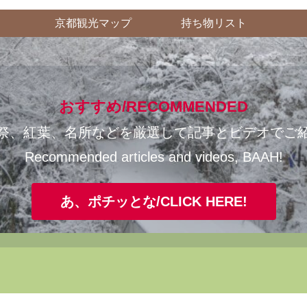
京都観光マップ
持ち物リスト
おすすめ/RECOMMENDED
祭、紅葉、名所などを厳選して記事とビデオでご
Recommended articles and videos, BAAH!
あ、ポチッとな/CLICK HERE!