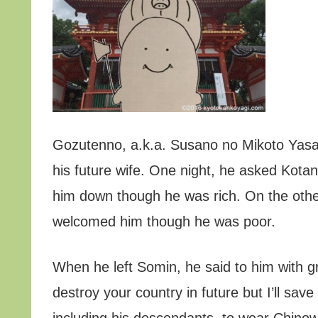
Gozutenno, a.k.a. Susano no Mikoto Yasak
his future wife. One night, he asked Kot
him down though he was rich. On the othe
welcomed him though he was poor.
When he left Somin, he said to him with gra
destroy your country in future but I’ll s
including his descendants, to wear Chino