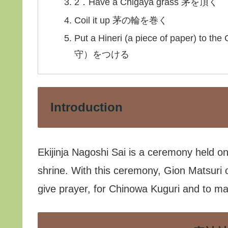
2．Have a Chigaya grass 茅を頂く
Coil it up 茅の輪を巻く
Put a Hineri (a piece of pap
守）をつける
Introduction
Ekijinja Nagoshi Sai is a ceremony held on
shrine. With this ceremony, Gion Matsuri o
give prayer, for Chinowa Kuguri and to m