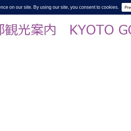
皆様の知らない京都をご案内/ THE MOST FASCINATING KYOTO, EV