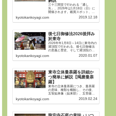
解説
三十三間堂で行われる「通し
矢」、2026年は1月18日（日）に
開催されます。鑑賞スポット、タ
イムスケジュール、ルールや歴
2019.12.18
kyotokankoyagi.com
史、そして三十三間堂の概要、ア
クセス方法などをご紹介します。
後七日御修法2026後拝み
於東寺
2026年年1月8日～14日に東寺内の
灌頂院で行われる、後七日御修法
の意義と歴史、そして灌頂院の内
部で何をするのかを解説した後、
2020.01.07
kyotokankoyagi.com
14日の「後拝み」での灌頂院参拝
方法などをご紹介します。合掌。
東寺立体曼荼羅を詳細か
つ簡単に解説【羯磨曼荼
羅】
東寺の立体曼荼羅につき、曼荼羅
の意味、種類を概観し、その後、
五智如来像（如来部）、五菩薩像
（菩薩部）、五大明王像（明王
2019.02.24
kyotokankoyagi.com
部）につき、21体すべて、一体ず
つ簡潔にわかりやすく解説しま
す。
龍安寺石庭の意味・いつ