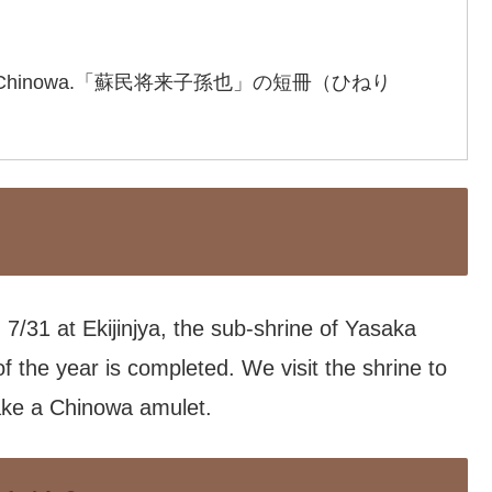
er) to the Chinowa.「蘇民将来子孫也」の短冊（ひねり
 7/31 at Ekijinjya, the sub-shrine of Yasaka
f the year is completed. We visit the shrine to
ake a Chinowa amulet.