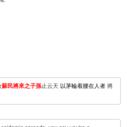
汝
蘇民將來之子孫
止云天
以茅輪着腰在人者
將