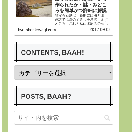
作られたか・謎・みどこ
ろを簡単かつ詳細に解説
龍安寺石庭は一義的には海と山、
通説では虎の子渡しを意味します
ところ、これを枯山水庭園の意義
から詳らかにします。その後、い
2017.09.02
kyotokankoyagi.com
つ作られたかなど龍安寺の歴史や
謎、みどころにつき紹介申し上げ
ます。合掌
CONTENTS, BAAH!
POSTS, BAAH?