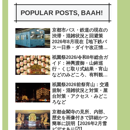
POPULAR POSTS, BAAH!
京都市バス・鉄道の現在の
渋滞・混雑状況と回避策
2026年8月現在【地下鉄バ
ス一日券・ダイヤ改正情報
あり〼】
祇園祭2026/令和8年総合ガ
イド：神輿渡御・山鉾巡
行・くじ取り式結果・宵山
などのみどころ、有料観覧
席、屋台、日程・粽・鉾立
祇園祭2026前祭宵山：交通
などを網羅
規制・混雑状況と対策・屋
台対策・アクセス・みどこ
ろなど
京都金閣寺の見所、内部、
歴史を画像付きで詳細かつ
簡単に説明【2026年2月雪
ビデオあり〼】