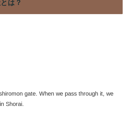
疫神社とは？
 Nishiromon gate. When we pass through it, we
in Shorai.