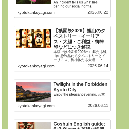
An incident tells us what lies
behind our social norms.
2026.06.22
kyotokankoyagi.com
【祇園祭2026】鯉山のタ
ペストリー・イーリア
ス・大鯉・ご利益・御朱
印などにつき解説
本稿では祇園祭2026の山鉾たる鯉
山の懸装品たるタペストリーとイ
ーリアス、御神体たる大鯉、ご利
益、御朱印などにつき詳細に解説
2026.06.14
kyotokankoyagi.com
申しあげます。合掌
Twilight in the Forbidden
Kyoto City
Enjoy the pleasant evening. 合掌
2026.06.11
kyotokankoyagi.com
Goshuin English guide: