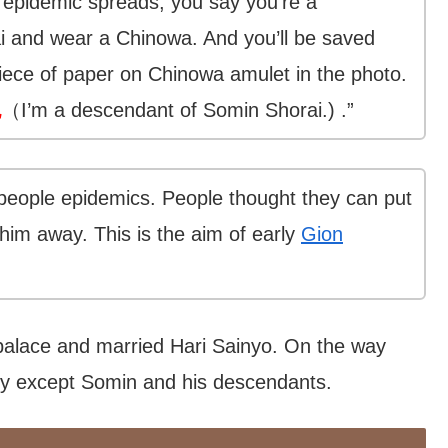
 epidemic spreads, you say you’re a
 and wear a Chinowa. And you’ll be saved
 piece of paper on Chinowa amulet in the photo.
也
（I’m a descendant of Somin Shorai.) .”
g people epidemics. People thought they can put
im away. This is the aim of early
Gion
palace and married Hari Sainyo. On the way
ly except Somin and his descendants.