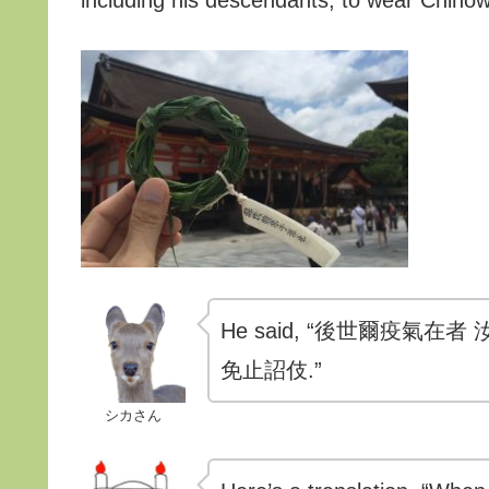
He said, “後世爾疫氣在者 
免止詔伎.”
シカさん