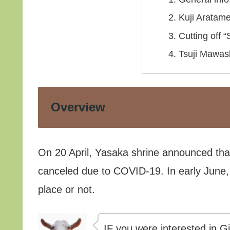
Kuji Arat
Cutting of
Tsuji Maw
Overview
On 20 April, Yasaka shrine announced t
canceled due to COVID-19. In early June, 
place or not.
IF you were interested in G