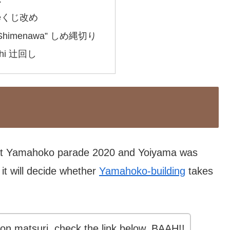
ameくじ改め
f “Shimenawa” しめ縄切り
ashi 辻回し
hat Yamahoko parade 2020 and Yoiyama was
it will decide whether
Yamahoko-building
takes
ion matsuri, check the link below, BAAH!!