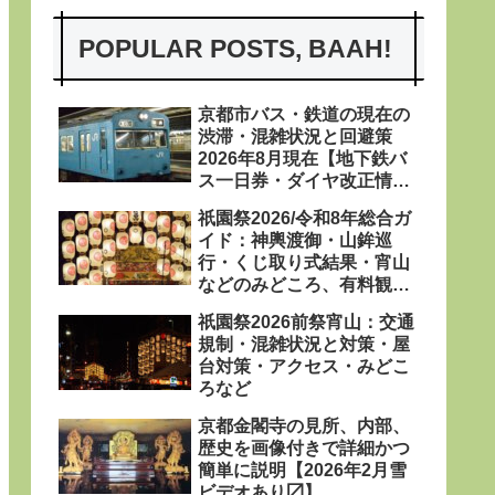
POPULAR POSTS, BAAH!
京都市バス・鉄道の現在の
渋滞・混雑状況と回避策
2026年8月現在【地下鉄バ
ス一日券・ダイヤ改正情報
あり〼】
祇園祭2026/令和8年総合ガ
イド：神輿渡御・山鉾巡
行・くじ取り式結果・宵山
などのみどころ、有料観覧
席、屋台、日程・粽・鉾立
祇園祭2026前祭宵山：交通
などを網羅
規制・混雑状況と対策・屋
台対策・アクセス・みどこ
ろなど
京都金閣寺の見所、内部、
歴史を画像付きで詳細かつ
簡単に説明【2026年2月雪
ビデオあり〼】