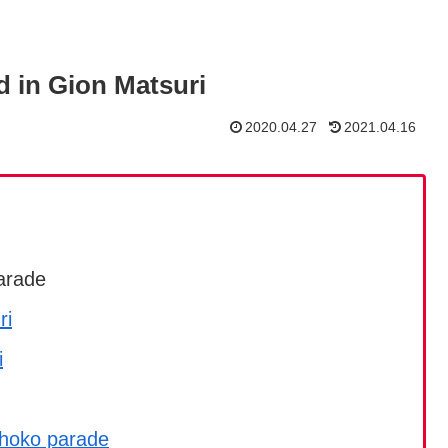
 in Gion Matsuri
2020.04.27
2021.04.16
arade
ri
i
ahoko parade