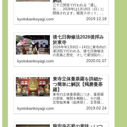
解説
三十三間堂で行われる「通し
矢」、2026年は1月18日（日）に
開催されます。鑑賞スポット、タ
イムスケジュール、ルールや歴
2019.12.18
kyotokankoyagi.com
史、そして三十三間堂の概要、ア
クセス方法などをご紹介します。
後七日御修法2026後拝み
於東寺
2026年年1月8日～14日に東寺内の
灌頂院で行われる、後七日御修法
の意義と歴史、そして灌頂院の内
部で何をするのかを解説した後、
2020.01.07
kyotokankoyagi.com
14日の「後拝み」での灌頂院参拝
方法などをご紹介します。合掌。
東寺立体曼荼羅を詳細か
つ簡単に解説【羯磨曼荼
羅】
東寺の立体曼荼羅につき、曼荼羅
の意味、種類を概観し、その後、
五智如来像（如来部）、五菩薩像
（菩薩部）、五大明王像（明王
2019.02.24
kyotokankoyagi.com
部）につき、21体すべて、一体ず
つ簡潔にわかりやすく解説しま
す。
龍安寺石庭の意味・いつ