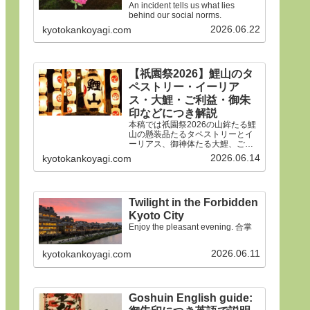
An incident tells us what lies
behind our social norms.
2026.06.22
kyotokankoyagi.com
【祇園祭2026】鯉山のタ
ペストリー・イーリア
ス・大鯉・ご利益・御朱
印などにつき解説
本稿では祇園祭2026の山鉾たる鯉
山の懸装品たるタペストリーとイ
ーリアス、御神体たる大鯉、ご利
益、御朱印などにつき詳細に解説
2026.06.14
kyotokankoyagi.com
申しあげます。合掌
Twilight in the Forbidden
Kyoto City
Enjoy the pleasant evening. 合掌
2026.06.11
kyotokankoyagi.com
Goshuin English guide: