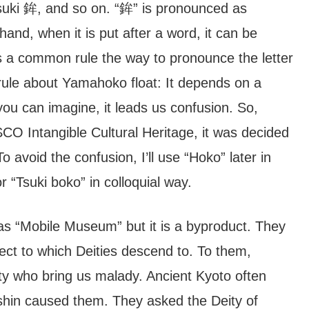
Tsuki 鉾, and so on. “鉾” is pronounced as
hand, when it is put after a word, it can be
s a common rule the way to pronounce the letter
 rule about Yamahoko float: It depends on a
ou can imagine, it leads us confusion. So,
Intangible Cultural Heritage, it was decided
avoid the confusion, I’ll use “Hoko” later in
r “Tsuki boko” in colloquial way.
s “Mobile Museum” but it is a byproduct. They
bject to which Deities descend to. To them,
ity who bring us malady. Ancient Kyoto often
shin caused them. They asked the Deity of