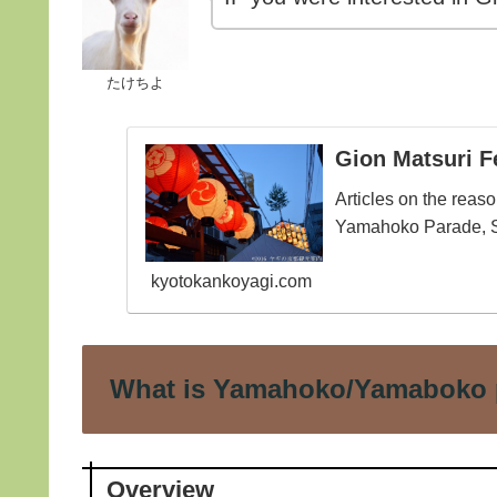
たけちよ
Gion Matsuri F
Articles on the reas
Yamahoko Parade, S
kyotokankoyagi.com
What is Yamahoko/Yamaboko 
Overview