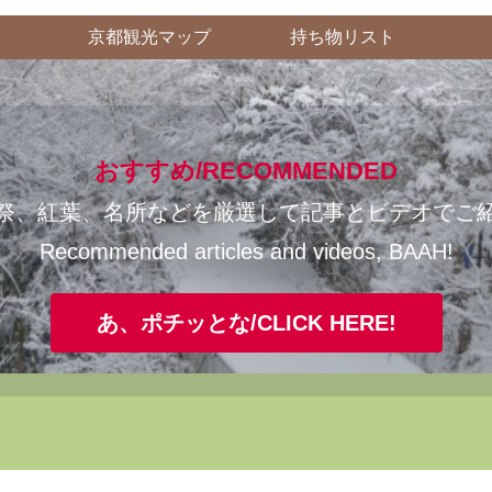
京都観光マップ
持ち物リスト
おすすめ/RECOMMENDED
祭、紅葉、名所などを厳選して記事とビデオでご
Recommended articles and videos, BAAH!
あ、ポチッとな/CLICK HERE!