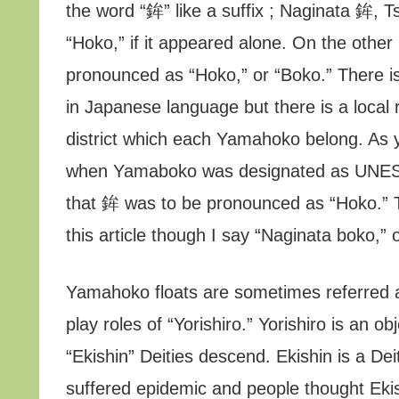
the word “鉾” like a suffix ; Naginata 鉾, 
“Hoko,” if it appeared alone. On the other 
pronounced as “Hoko,” or “Boko.” There i
in Japanese language but there is a local
district which each Yamahoko belong. As y
when Yamaboko was designated as UNESCO 
that 鉾 was to be pronounced as “Hoko.” To 
this article though I say “Naginata boko,” o
Yamahoko floats are sometimes referred a
play roles of “Yorishiro.” Yorishiro is an o
“Ekishin” Deities descend. Ekishin is a De
suffered epidemic and people thought Eki