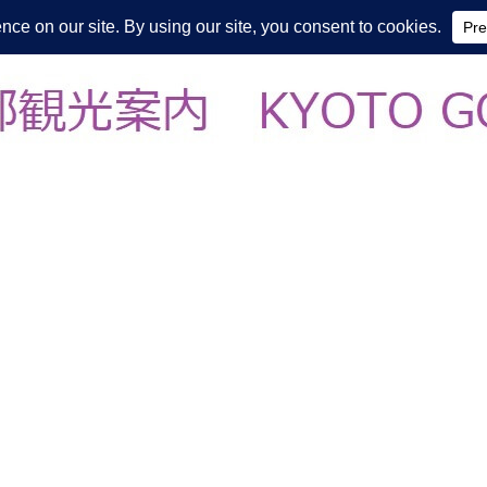
皆様の知らない京都をご案内/ THE MOST FASCINATING KYOTO, EV