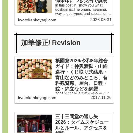
御朱印につき英語で説明
In this post, I'll show you what
goshuin is: The origin, meaning,
way to get, types, and special ones
in Gion Matsuri festival.
2026.05.31
kyotokankoyagi.com
加筆修正/ Revision
祇園祭2026/令和8年総合
ガイド：神輿渡御・山鉾
巡行・くじ取り式結果・
宵山などのみどころ、有
料観覧席、屋台、日程・
粽・鉾立などを網羅
2026/令和8年祇園祭の総合ガイド
2017.11.26
kyotokankoyagi.com
です。本年は神輿渡御、山鉾巡
行、宵山などのみどころ、有料観
覧席、くじ取り式の結果一覧、歴
史や由来、前祭・後祭・山鉾巡
行・神輿渡御などの行事の日程、
三十三間堂の通し矢
生稚児や久世駒形稚児、各山鉾や
2026：タイムスケジュー
御朱印、屋台や歩行者天国や交通
規制などのおすすめ情報です。
ルとルール、アクセスを