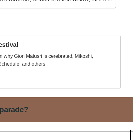
estival
on why Gion Matusri is cerebrated, Mikoshi,
chedule, and others
parade?