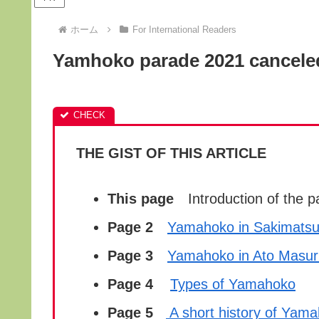
ホーム
For International Readers
Yamhoko parade 2021 canceled
THE GIST OF THIS ARTICLE
This page
Introduction of the p
Page 2
Yamahoko in Sakimatsu
Page 3
Yamahoko in Ato Masur
Page 4
Types of
Yam
ahoko
Page 5
A short history of Yam