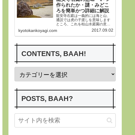
作られたか・謎・みどこ
ろを簡単かつ詳細に解説
龍安寺石庭は一義的には海と山、
通説では虎の子渡しを意味します
ところ、これを枯山水庭園の意義
から詳らかにします。その後、い
2017.09.02
kyotokankoyagi.com
つ作られたかなど龍安寺の歴史や
謎、みどころにつき紹介申し上げ
ます。合掌
CONTENTS, BAAH!
POSTS, BAAH?