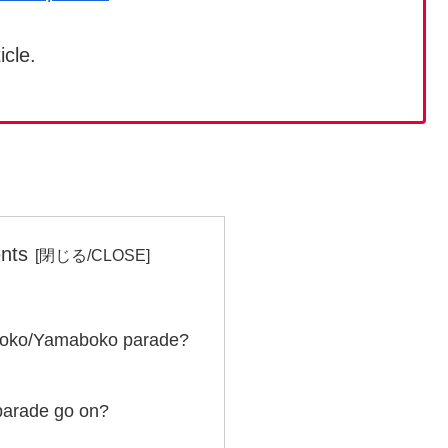
icle.
nts
hoko/Yamaboko parade?
parade go on?
.