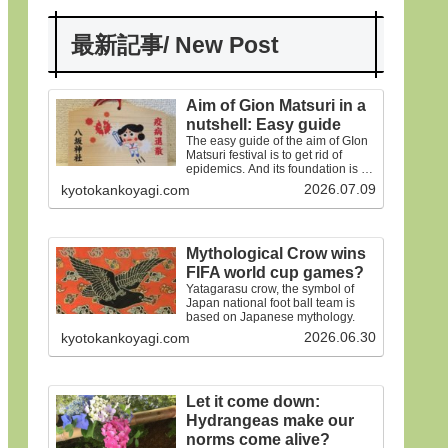
最新記事/ New Post
Aim of Gion Matsuri in a
nutshell: Easy guide
The easy guide of the aim of GIon
Matsuri festival is to get rid of
epidemics. And its foundation is on
the old faiths.
2026.07.09
kyotokankoyagi.com
Mythological Crow wins
FIFA world cup games?
Yatagarasu crow, the symbol of
Japan national foot ball team is
based on Japanese mythology.
2026.06.30
kyotokankoyagi.com
Let it come down:
Hydrangeas make our
norms come alive?