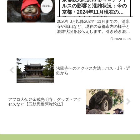
ルスの影響と混雑状況：今の
京都・2024年11月現在の様
子：もうすぐ修羅場
2020年3月以降2024年11月までの、清水
寺や嵐山など、現在の京都市内の様子と
混雑状況をお伝えします。引き続き混雑
が継続しております。
2020.02.29
法隆寺へのアクセス方法：バス・JR・近
鉄から
アフロ大仏＠金戒光明寺：グッズ・アク
セスなど【五劫思惟阿弥陀仏】