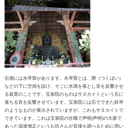
右側には水琴窟があります。水琴窟とは、蹲（つくばい）
などの下に空洞を設け、そこに水滴を落とし音を反響させ
る装置のことです。宝泉院のものはサヌカイトという石に
落ちる音を反響させています。宝泉院には石でできた鉄琴
のようなものが展示されていますが、これもサヌカイトで
できています。これは宝泉院の住職で声明(声明)の大家で
あった深達僧正というお坊さんが音律を調べるために用い