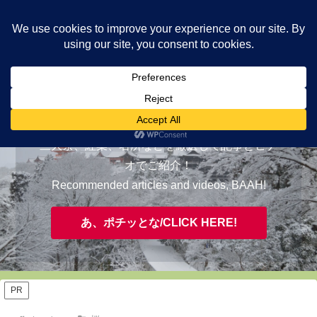
ヤギが皆様の知らない京都をご案内/ THE MOST FASCINATING KYOTO,
EVAAH!
おすすめ/RECOMMENDED
三大祭、紅葉、名所などを厳選して記事とビデ
オでご紹介！
Recommended articles and videos, BAAH!
あ、ポチッとな/CLICK HERE!
PR