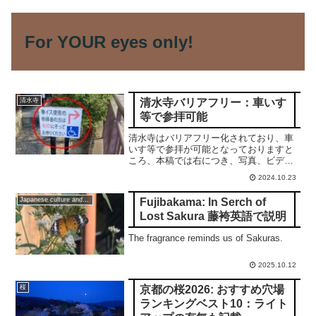
For YOUR eyes only!
清水寺バリアフリー：車いす
清水寺
等で参拝可能
清水寺はバリアフリー化されており、車
いす等で参拝が可能となっておりますと
ころ、本稿では右につき、写真、ビデオ
を駆使して詳細に解説申し上げます。合
2024.10.23
掌
Fujibakama: In Serch of
Japanese culture and traditions
Lost Sakura 藤袴英語で説明
The fragrance reminds us of Sakuras.
2025.10.12
京都の桜2026: おすすめ穴場
桜
ランキングベスト10：ライト