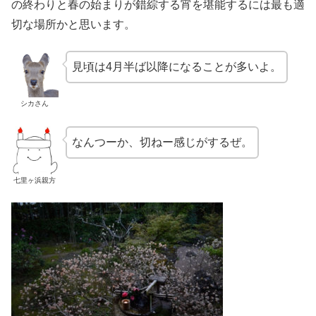
の終わりと春の始まりが錯綜する宵を堪能するには最も適
切な場所かと思います。
見頃は4月半ば以降になることが多いよ。
シカさん
なんつーか、切ねー感じがするぜ。
七里ヶ浜親方