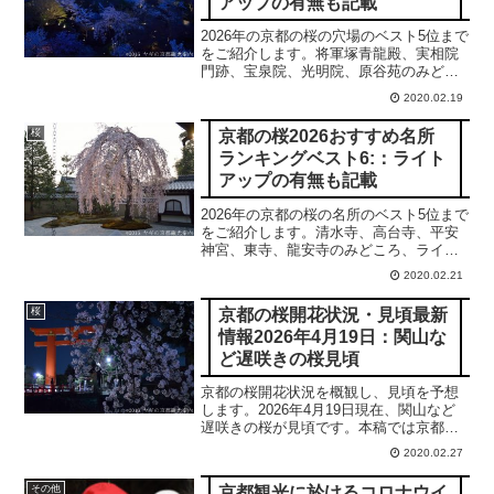
アップの有無も記載
2026年の京都の桜の穴場のベスト5位まで
をご紹介します。将軍塚青龍殿、実相院
門跡、宝泉院、光明院、原谷苑のみどこ
ろ、ライトアップの有無、アクセスなど
2020.02.19
をご紹介します。
京都の桜2026おすすめ名所
桜
ランキングベスト6:：ライト
アップの有無も記載
2026年の京都の桜の名所のベスト5位まで
をご紹介します。清水寺、高台寺、平安
神宮、東寺、龍安寺のみどころ、ライト
アップの有無、アクセスなどをご紹介し
2020.02.21
ます。
京都の桜開花状況・見頃最新
桜
情報2026年4月19日：関山な
ど遅咲きの桜見頃
京都の桜開花状況を概観し、見頃を予想
します。2026年4月19日現在、関山など
遅咲きの桜が見頃です。本稿では京都の
桜の開花状況を3月末の河津桜から4月末
2020.02.27
の御室桜、北野桜まで、2026年の開花を
予想します。
京都観光に於けるコロナウイ
その他