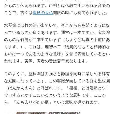
たものと伝えられます。声明とは仏教で用いられる音楽の
ことで、古くは
奈良の大仏
開眼の時にも奏でられました。
水琴窟には竹の筒が出ていて、そこから音を聞くようにな
っているものが多くあります。通常は一本ですが、宝泉院
のものは竹筒が二本出ています（ちょうど写真の手前にあ
ります。）。これは、理智不二（物質的なものと精神的な
ものは一つであるのような意味）を音で表現しているとい
われます。実際、両者の音は若干異なります。
このように、盤桓園は力強さと静謐を同時に楽しめる稀有
な庭園になっています。この客殿が面している庭を盤桓園
（ばんかんえん）と呼ばれます。「盤桓」とは漫然とウロ
ウロするとかそこにいるというような意味です。ここか
ら、「立ち去りがたい庭」という意味が導かれます。