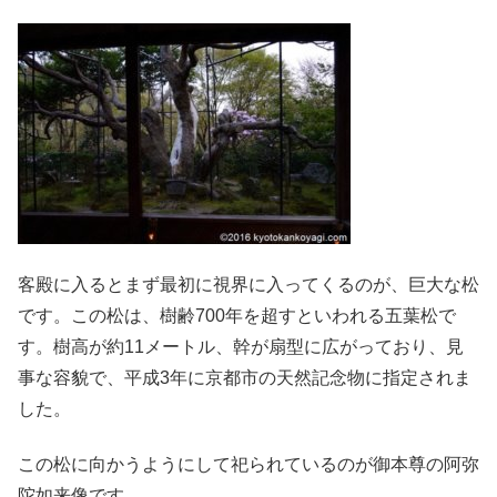
客殿に入るとまず最初に視界に入ってくるのが、巨大な松
です。この松は、樹齢700年を超すといわれる五葉松で
す。樹高が約11メートル、幹が扇型に広がっており、見
事な容貌で、平成3年に京都市の天然記念物に指定されま
した。
この松に向かうようにして祀られているのが御本尊の阿弥
陀如来像です。