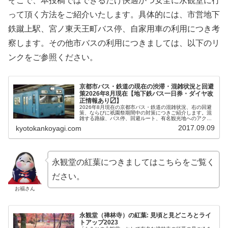
そこで、本投稿ではできるだけ快適かつ安全に永観堂に行
って頂く方法をご紹介いたします。具体的には、市営地下
鉄蹴上駅、宮ノ東天王町バス停、自家用車の利用につき考
察します。その他市バスの利用につきましては、以下のリ
ンクをご参照ください。
京都市バス・鉄道の現在の渋滞・混雑状況と回避
策2026年8月現在【地下鉄バス一日券・ダイヤ改
正情報あり〼】
2026年8月現在の京都市バス・鉄道の混雑状況、右の回避
策、ならびに祇園祭期間中の対策につきご紹介します。混
雑する路線、バス停、回避ルート、有名観光地へのアクセ
スなどくまなくご紹介いたします。
2017.09.09
kyotokankoyagi.com
永観堂の紅葉につきましてはこちらをご覧く
ださい。
お福さん
永観堂（禅林寺）の紅葉: 見頃と見どころとライ
トアップ2023