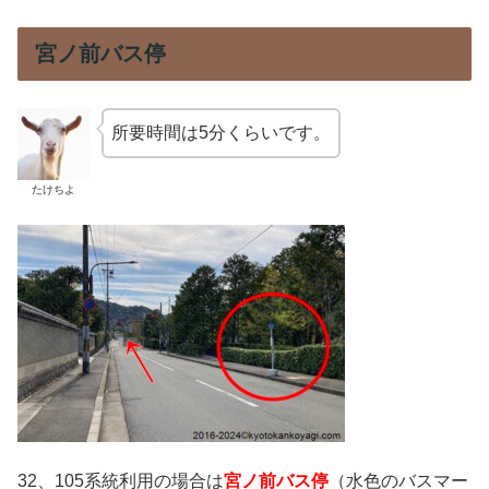
宮ノ前バス停
所要時間は5分くらいです。
たけちよ
32、105系統利用の場合は
宮ノ前バス停
（水色のバスマー