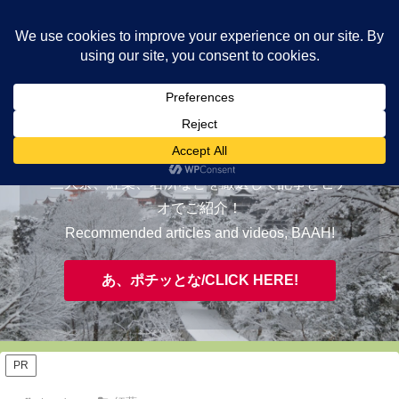
ヤギが皆様の知らない京都をご案内/ THE MOST FASCINATING KYOTO,
EVAAH!
おすすめ/RECOMMENDED
三大祭、紅葉、名所などを厳選して記事とビデ
オでご紹介！
Recommended articles and videos, BAAH!
あ、ポチッとな/CLICK HERE!
PR