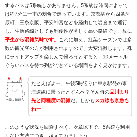
するバスは5系統しかありません。5系統は時間によって
は約7分に一本の割合で走っています。京都駅から四条河
原町、三条京阪、平安神宮などを経由して岩倉まで運行
し、生活路線としても利便性が著しく高い路線です。故に
平生から混雑気味です。
これに加え、紅葉シーズンでは多
数の観光客の方が利用されますので、大変混雑します。殊
にライトアップを楽しんで帰ろうとすると、10メートル
ぐらいバスを待つ列ができている場面をよく見かけます。
たとえばよー、午後5時辺りに東京駅発の東
海道線に乗ったとすんべ？そん時の
品川より
先と同程度の混雑
だ。しかも
スカ線も京急も
七里ヶ浜親方
ねー
このような状況を回避すべく、次章以下で、5系統を利用
しない方法につき、考えてみましょう。