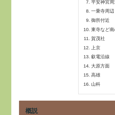
平安神宮周
一乗寺周辺
御所付近
東寺など南
賀茂社
上京
叡電沿線
大原方面
高雄
山科
概説