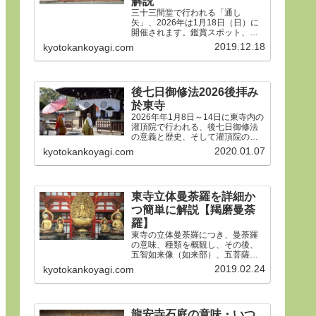
解説
三十三間堂で行われる「通し
矢」、2026年は1月18日（日）に
開催されます。鑑賞スポット、タ
イムスケジュール、ルールや歴
2019.12.18
kyotokankoyagi.com
史、そして三十三間堂の概要、ア
クセス方法などをご紹介します。
後七日御修法2026後拝み
於東寺
2026年年1月8日～14日に東寺内の
灌頂院で行われる、後七日御修法
の意義と歴史、そして灌頂院の内
部で何をするのかを解説した後、
2020.01.07
kyotokankoyagi.com
14日の「後拝み」での灌頂院参拝
方法などをご紹介します。合掌。
東寺立体曼荼羅を詳細か
つ簡単に解説【羯磨曼荼
羅】
東寺の立体曼荼羅につき、曼荼羅
の意味、種類を概観し、その後、
五智如来像（如来部）、五菩薩像
（菩薩部）、五大明王像（明王
2019.02.24
kyotokankoyagi.com
部）につき、21体すべて、一体ず
つ簡潔にわかりやすく解説しま
す。
龍安寺石庭の意味・いつ