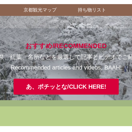
京都観光マップ
持ち物リスト
おすすめ/RECOMMENDED
祭、紅葉、名所などを厳選して記事とビデオでご
Recommended articles and videos, BAAH!
あ、ポチッとな/CLICK HERE!