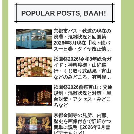
POPULAR POSTS, BAAH!
京都市バス・鉄道の現在の
渋滞・混雑状況と回避策
2026年8月現在【地下鉄バ
ス一日券・ダイヤ改正情報
あり〼】
祇園祭2026/令和8年総合ガ
イド：神輿渡御・山鉾巡
行・くじ取り式結果・宵山
などのみどころ、有料観覧
席、屋台、日程・粽・鉾立
祇園祭2026前祭宵山：交通
などを網羅
規制・混雑状況と対策・屋
台対策・アクセス・みどこ
ろなど
京都金閣寺の見所、内部、
歴史を画像付きで詳細かつ
簡単に説明【2026年2月雪
ビデオあり〼】