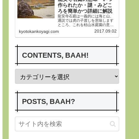
作られたか・謎・みどこ
ろを簡単かつ詳細に解説
龍安寺石庭は一義的には海と山、
通説では虎の子渡しを意味します
ところ、これを枯山水庭園の意義
から詳らかにします。その後、い
2017.09.02
kyotokankoyagi.com
つ作られたかなど龍安寺の歴史や
謎、みどころにつき紹介申し上げ
ます。合掌
CONTENTS, BAAH!
POSTS, BAAH?