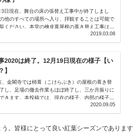
2月3日現在、舞台の床の張替え工事中が終了しまし
の他のすべての場所へ入り、拝観することは可能で
覧ください。本堂の檜皮葺屋根の葺き替え工事は今
2019.03.08
平成の大改修」は12月3日の舞台の開放を以て終了
葺の工法、舞台の様子など、宇宙一詳細かつ簡潔に
2020は終了。12月19日現在の様子【い
？】
日現在、金閣寺では杮葺（こけらぶき）の屋根の葺き替
了し、足場の撤去作業もほぼ終了し、三か月振りに
できます。本投稿では、現在の様子、内部の様子や
2020.09.05
葺との違いにふれつつ、詳細にご紹介します。合
ょう。皆様にとって良い紅葉シーズンであります