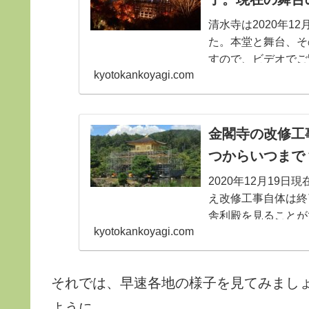
清水寺は2020年1
た。本堂と舞台、そ
すので、ビデオでご
kyotokankoyagi.com
年2月に終了し、「
となりました。檜皮
ご紹介します。
金閣寺の改修工事
つからいつまで
2020年12月19
え改修工事自体は終
舎利殿を見ることが
kyotokankoyagi.com
杮葺きの構造を檜皮
掌。
それでは、早速各地の様子を見てみまし
ように。