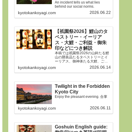
An incident tells us what lies
behind our social norms.
2026.06.22
kyotokankoyagi.com
【祇園祭2026】鯉山のタ
ペストリー・イーリア
ス・大鯉・ご利益・御朱
印などにつき解説
本稿では祇園祭2026の山鉾たる鯉
山の懸装品たるタペストリーとイ
ーリアス、御神体たる大鯉、ご利
益、御朱印などにつき詳細に解説
2026.06.14
kyotokankoyagi.com
申しあげます。合掌
Twilight in the Forbidden
Kyoto City
Enjoy the pleasant evening. 合掌
2026.06.11
kyotokankoyagi.com
Goshuin English guide: