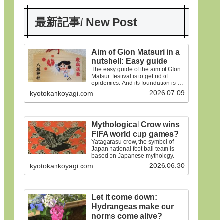
最新記事/ New Post
Aim of Gion Matsuri in a
nutshell: Easy guide
The easy guide of the aim of GIon
Matsuri festival is to get rid of
epidemics. And its foundation is on
the old faiths.
2026.07.09
kyotokankoyagi.com
Mythological Crow wins
FIFA world cup games?
Yatagarasu crow, the symbol of
Japan national foot ball team is
based on Japanese mythology.
2026.06.30
kyotokankoyagi.com
Let it come down:
Hydrangeas make our
norms come alive?