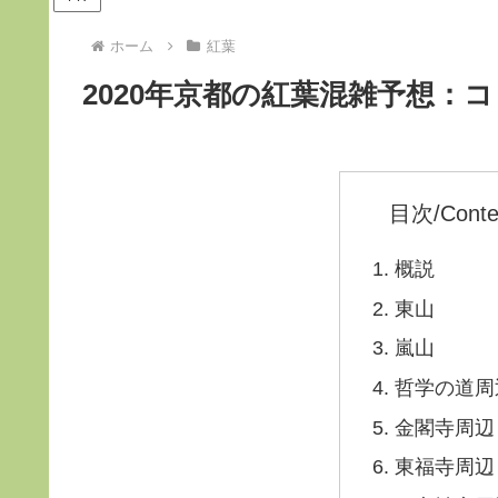
ホーム
紅葉
2020年京都の紅葉混雑予想：
目次/Conte
概説
東山
嵐山
哲学の道周
金閣寺周辺
東福寺周辺