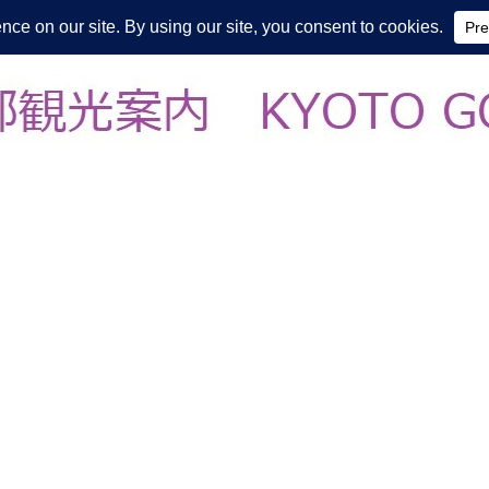
皆様の知らない京都をご案内/ THE MOST FASCINATING KYOTO, EV