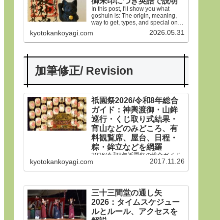
御朱印につき英語で説明
In this post, I'll show you what
goshuin is: The origin, meaning,
way to get, types, and special ones
in Gion Matsuri festival.
2026.05.31
kyotokankoyagi.com
加筆修正/ Revision
祇園祭2026/令和8年総合
ガイド：神輿渡御・山鉾
巡行・くじ取り式結果・
宵山などのみどころ、有
料観覧席、屋台、日程・
粽・鉾立などを網羅
2026/令和8年祇園祭の総合ガイド
2017.11.26
kyotokankoyagi.com
です。本年は神輿渡御、山鉾巡
行、宵山などのみどころ、有料観
覧席、くじ取り式の結果一覧、歴
史や由来、前祭・後祭・山鉾巡
行・神輿渡御などの行事の日程、
三十三間堂の通し矢
生稚児や久世駒形稚児、各山鉾や
2026：タイムスケジュー
御朱印、屋台や歩行者天国や交通
規制などのおすすめ情報です。
ルとルール、アクセスを