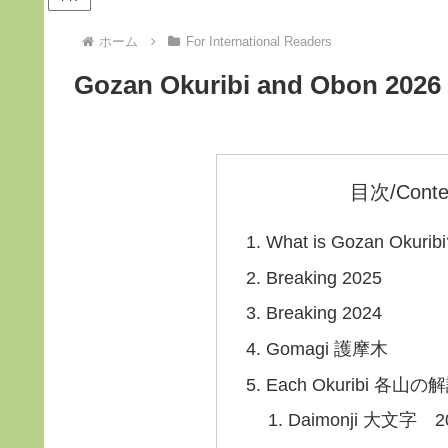
ホーム
For International Readers
Gozan Okuribi and Obon 
目次/Conte
What is Gozan Ok
Breaking 2025
Breaking 2024
Gomagi 護摩木
Each Okuribi 各山の
Daimonji 大文字 20