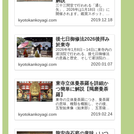
解説
三十三間堂で行われる「通し
矢」、2026年は1月18日（日）に
開催されます。鑑賞スポット、タ
イムスケジュール、ルールや歴
2019.12.18
kyotokankoyagi.com
史、そして三十三間堂の概要、ア
クセス方法などをご紹介します。
後七日御修法2026後拝み
於東寺
2026年年1月8日～14日に東寺内の
灌頂院で行われる、後七日御修法
の意義と歴史、そして灌頂院の内
部で何をするのかを解説した後、
2020.01.07
kyotokankoyagi.com
14日の「後拝み」での灌頂院参拝
方法などをご紹介します。合掌。
東寺立体曼荼羅を詳細か
つ簡単に解説【羯磨曼荼
羅】
東寺の立体曼荼羅につき、曼荼羅
の意味、種類を概観し、その後、
五智如来像（如来部）、五菩薩像
（菩薩部）、五大明王像（明王
2019.02.24
kyotokankoyagi.com
部）につき、21体すべて、一体ず
つ簡潔にわかりやすく解説しま
す。
龍安寺石庭の意味・いつ