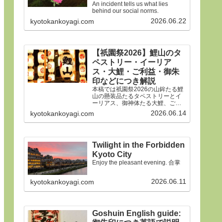
An incident tells us what lies
behind our social norms.
2026.06.22
kyotokankoyagi.com
【祇園祭2026】鯉山のタ
ペストリー・イーリア
ス・大鯉・ご利益・御朱
印などにつき解説
本稿では祇園祭2026の山鉾たる鯉
山の懸装品たるタペストリーとイ
ーリアス、御神体たる大鯉、ご利
益、御朱印などにつき詳細に解説
2026.06.14
kyotokankoyagi.com
申しあげます。合掌
Twilight in the Forbidden
Kyoto City
Enjoy the pleasant evening. 合掌
2026.06.11
kyotokankoyagi.com
Goshuin English guide: