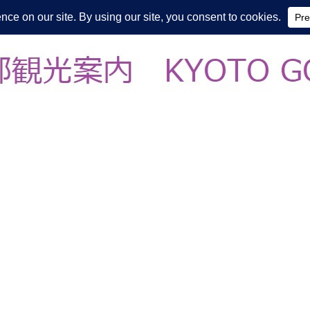
皆様の知らない京都をご案内/ THE MOST FASCINATING KYOTO, EV