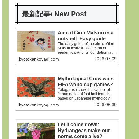
最新記事/ New Post
Aim of Gion Matsuri in a
nutshell: Easy guide
The easy guide of the aim of GIon
Matsuri festival is to get rid of
epidemics. And its foundation is on
the old faiths.
2026.07.09
kyotokankoyagi.com
Mythological Crow wins
FIFA world cup games?
Yatagarasu crow, the symbol of
Japan national foot ball team is
based on Japanese mythology.
2026.06.30
kyotokankoyagi.com
Let it come down:
Hydrangeas make our
norms come alive?