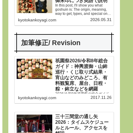
御朱印につき英語で説明
In this post, I'll show you what
goshuin is: The origin, meaning,
way to get, types, and special ones
in Gion Matsuri festival.
2026.05.31
kyotokankoyagi.com
加筆修正/ Revision
祇園祭2026/令和8年総合
ガイド：神輿渡御・山鉾
巡行・くじ取り式結果・
宵山などのみどころ、有
料観覧席、屋台、日程・
粽・鉾立などを網羅
2026/令和8年祇園祭の総合ガイド
2017.11.26
kyotokankoyagi.com
です。本年は神輿渡御、山鉾巡
行、宵山などのみどころ、有料観
覧席、くじ取り式の結果一覧、歴
史や由来、前祭・後祭・山鉾巡
行・神輿渡御などの行事の日程、
三十三間堂の通し矢
生稚児や久世駒形稚児、各山鉾や
2026：タイムスケジュー
御朱印、屋台や歩行者天国や交通
規制などのおすすめ情報です。
ルとルール、アクセスを