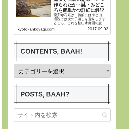
作られたか・謎・みどこ
ろを簡単かつ詳細に解説
龍安寺石庭は一義的には海と山、
通説では虎の子渡しを意味します
ところ、これを枯山水庭園の意義
から詳らかにします。その後、い
2017.09.02
kyotokankoyagi.com
つ作られたかなど龍安寺の歴史や
謎、みどころにつき紹介申し上げ
ます。合掌
CONTENTS, BAAH!
POSTS, BAAH?