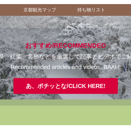
京都観光マップ
持ち物リスト
おすすめ/RECOMMENDED
祭、紅葉、名所などを厳選して記事とビデオでご
Recommended articles and videos, BAAH!
あ、ポチッとな/CLICK HERE!