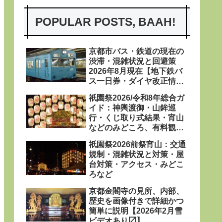
POPULAR POSTS, BAAH!
京都市バス・鉄道の現在の
渋滞・混雑状況と回避策
2026年8月現在【地下鉄バ
ス一日券・ダイヤ改正情報
あり〼】
祇園祭2026/令和8年総合ガ
イド：神輿渡御・山鉾巡
行・くじ取り式結果・宵山
などのみどころ、有料観覧
席、屋台、日程・粽・鉾立
祇園祭2026前祭宵山：交通
などを網羅
規制・混雑状況と対策・屋
台対策・アクセス・みどこ
ろなど
京都金閣寺の見所、内部、
歴史を画像付きで詳細かつ
簡単に説明【2026年2月雪
ビデオあり〼】