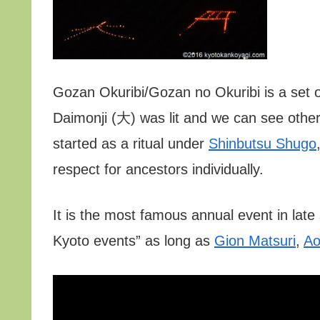
Gozan Okuribi/Gozan no Okuribi is a set o
Daimonji (大) was lit and we can see other b
started as a ritual under
Shinbutsu Shugo
respect for ancestors individually.
It is the most famous annual event in lat
Kyoto events” as long as
Gion Matsuri
,
Ao