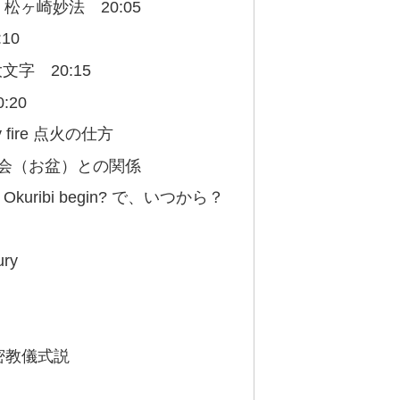
oho 松ヶ崎妙法 20:05
:10
 左大文字 20:15
:20
 my fire 点火の仕方
 盂蘭盆会（お盆）との関係
an Okuribi begin? で、いつから？
ury
ual 密教儀式説