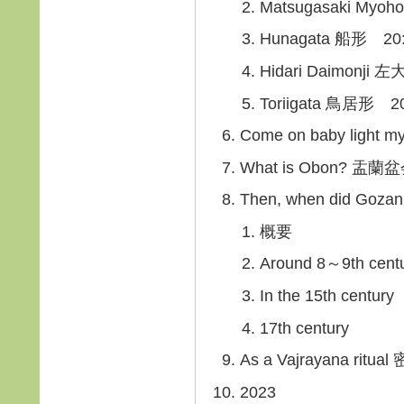
Matsugasaki My
Hunagata 船形 20
Hidari Daimonji
Toriigata 鳥居形 20
Come on baby light
What is Obon?
Then, when did Goz
概要
Around 8～9th cent
In the 15th century
17th century
As a Vajrayana rit
2023