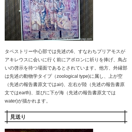
タペストリー中心部では先述の6、すなわちプリアモスが
アキレウスに会いに行く前にアポロンに祈りを捧げ、鳥占
いの啓示を待つ場面であるとされています。他方、外縁部
は先述の動物学タイプ（zoological type)に属し、上が空
（先述の報告書原文ではair)、左右が陸（先述の報告書原
文ではearth)、並びに下が海（先述の報告書原文では
water)が描かれます。
見送り