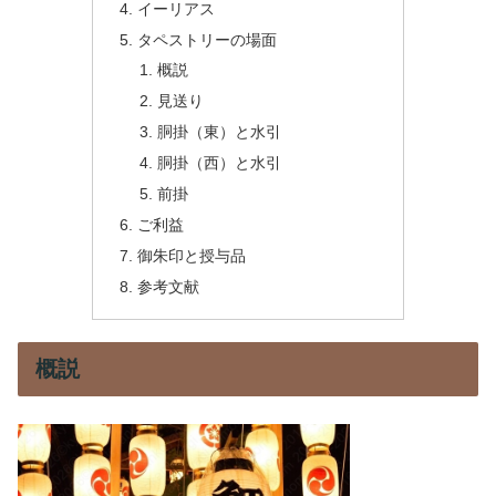
イーリアス
タペストリーの場面
概説
見送り
胴掛（東）と水引
胴掛（西）と水引
前掛
ご利益
御朱印と授与品
参考文献
概説