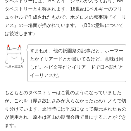
タペストリーには、”BB”とイニシャルが入っており、BB
タペストリーとも称されます。16世紀にベルギーのブリ
ュッセルで作成されたもので、ホメロスの叙事詩『イーリ
アス』の一場面が描かれています。（BBの意味について
は後述します）
すまねえ。他の祇園祭の記事だと、ホーマー
とかイリアードとか書いてるけど、意味は同
じだ。ヘビ文字だとイリアードで日本語だと
七里ヶ浜親方
イーリアスだ。
もともとのタペストリーはご覧のようになっていました
が、これを（厚さ故はさみが入らなかったため）ノミで切
り分けています。巡行時には平成になって復元されたもの
が使用され、原本は宵山の期間会所で目にすることができ
ます。