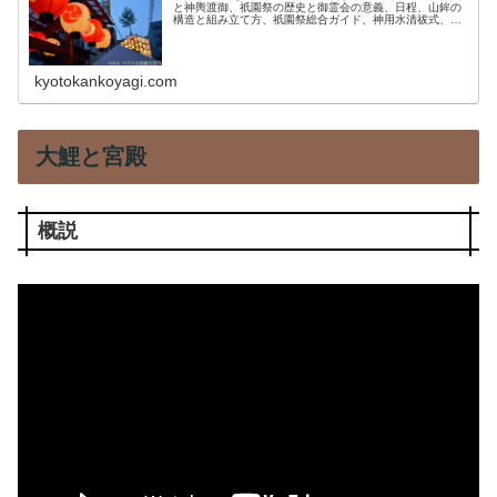
と神輿渡御、祇園祭の歴史と御霊会の意義、日程、山鉾の
構造と組み立て方、祇園祭総合ガイド、神用水清祓式、山
鉾解説、茅くぐり、宵宮祭などの記事があります。
kyotokankoyagi.com
大鯉と宮殿
概説