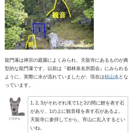
龍門瀑は禅宗の庭園によくみられ、天龍寺にあるものが典
型的な龍門瀑です。以前は『都林泉名所図会』にみられる
ように、実際に水が流れていましたが、現在は
枯山水
とな
っています。
1, 2, 3がそれぞれ滝で1と2の間に鯉を表す石
があり、1の上に観音様を表す石があるよ。
シカさん
天龍寺に参拝してから、宵山に乱入するとい
いね。