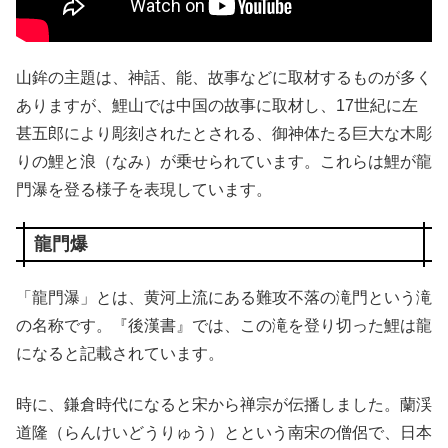
山鉾の主題は、神話、能、故事などに取材するものが多く
ありますが、鯉山では中国の故事に取材し、17世紀に左
甚五郎により彫刻されたとされる、御神体たる巨大な木彫
りの鯉と浪（なみ）が乗せられています。これらは鯉が龍
門瀑を登る様子を表現しています。
龍門爆
「龍門瀑」とは、黄河上流にある難攻不落の滝門という滝
の名称です。『後漢書』では、この滝を登り切った鯉は龍
になると記載されています。
時に、鎌倉時代になると宋から禅宗が伝播しました。蘭渓
道隆（らんけいどうりゅう）とという南宋の僧侶で、日本