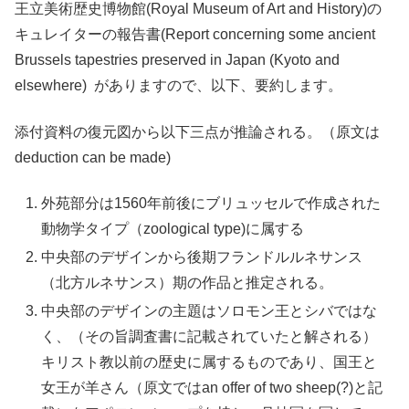
王立美術歴史博物館(Royal Museum of Art and History)の
キュレイターの報告書(Report concerning some ancient
Brussels tapestries preserved in Japan (Kyoto and
elsewhere) がありますので、以下、要約します。
添付資料の復元図から以下三点が推論される。（原文は
deduction can be made)
外苑部分は1560年前後にブリュッセルで作成された
動物学タイプ（zoological type)に属する
中央部のデザインから後期フランドルルネサンス
（北方ルネサンス）期の作品と推定される。
中央部のデザインの主題はソロモン王とシバではな
く、（その旨調査書に記載されていたと解される）
キリスト教以前の歴史に属するものであり、国王と
女王が羊さん（原文ではan offer of two sheep(?)と記