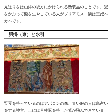
見送りをは山鉾の後方にかけられる懸装品のことです。冠
をかぶって髭を生やしている人がプリアモス、隣は王妃へ
カベです。
胴掛（東）と水引
竪琴を持っているのはアポロンの像、青い服の人は鳥占い
をする神官、上には月桂冠を持した鷲が飛んできていま