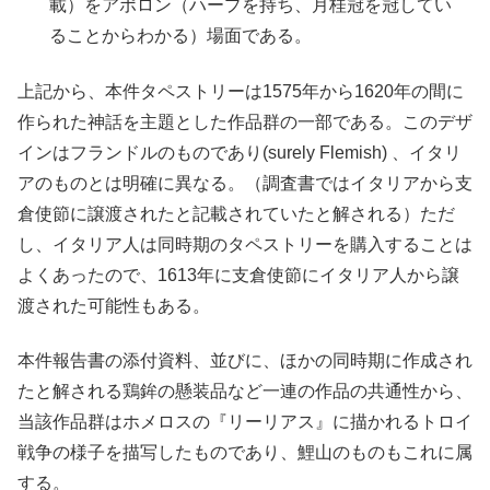
載）をアポロン（ハープを持ち、月桂冠を冠してい
ることからわかる）場面である。
上記から、本件タペストリーは1575年から1620年の間に
作られた神話を主題とした作品群の一部である。このデザ
インはフランドルのものであり(surely Flemish) 、イタリ
アのものとは明確に異なる。（調査書ではイタリアから支
倉使節に譲渡されたと記載されていたと解される）ただ
し、イタリア人は同時期のタペストリーを購入することは
よくあったので、1613年に支倉使節にイタリア人から譲
渡された可能性もある。
本件報告書の添付資料、並びに、ほかの同時期に作成され
たと解される鶏鉾の懸装品など一連の作品の共通性から、
当該作品群はホメロスの『リーリアス』に描かれるトロイ
戦争の様子を描写したものであり、鯉山のものもこれに属
する。