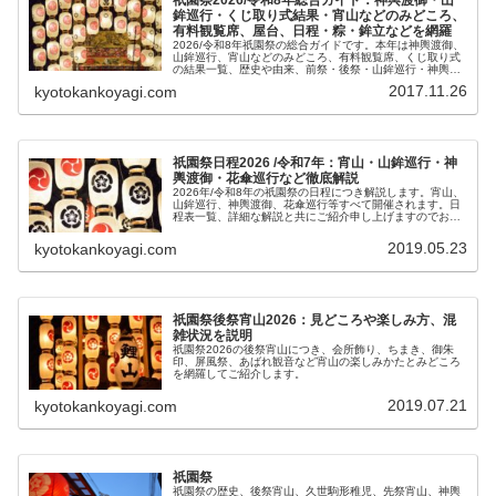
祇園祭2026/令和8年総合ガイド：神輿渡御・山
鉾巡行・くじ取り式結果・宵山などのみどころ、
有料観覧席、屋台、日程・粽・鉾立などを網羅
2026/令和8年祇園祭の総合ガイドです。本年は神輿渡御、
山鉾巡行、宵山などのみどころ、有料観覧席、くじ取り式
の結果一覧、歴史や由来、前祭・後祭・山鉾巡行・神輿渡
御などの行事の日程、生稚児や久世駒形稚児、各山鉾や御
2017.11.26
kyotokankoyagi.com
朱印、屋台や歩行者天国や交通規制などのおすすめ情報で
す。
祇園祭日程2026 /令和7年：宵山・山鉾巡行・神
輿渡御・花傘巡行など徹底解説
2026年/令和8年の祇園祭の日程につき解説します。宵山、
山鉾巡行、神輿渡御、花傘巡行等すべて開催されます。日
程表一覧、詳細な解説と共にご紹介申し上げますのでお役
立てください。
2019.05.23
kyotokankoyagi.com
祇園祭後祭宵山2026：見どころや楽しみ方、混
雑状況を説明
祇園祭2026の後祭宵山につき、会所飾り、ちまき、御朱
印、屏風祭、あばれ観音など宵山の楽しみかたとみどころ
を網羅してご紹介します。
2019.07.21
kyotokankoyagi.com
祇園祭
祇園祭の歴史、後祭宵山、久世駒形稚児、先祭宵山、神輿