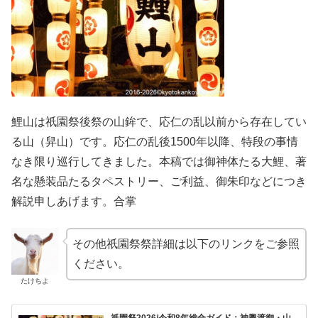
鯉山は祇園祭後祭の山鉾で、応仁の乱以前から存在してい
る山（舁山）です。応仁の乱後1500年以降、特段の事情
なき限り巡行してきました。本稿では御神体たる大鯉、著
名な懸装品たるタペストリー、ご利益、御朱印などにつき
解説申しあげます。合掌
その他祇園祭祭詳細は以下のリンクをご参照
ください。
たけちよ