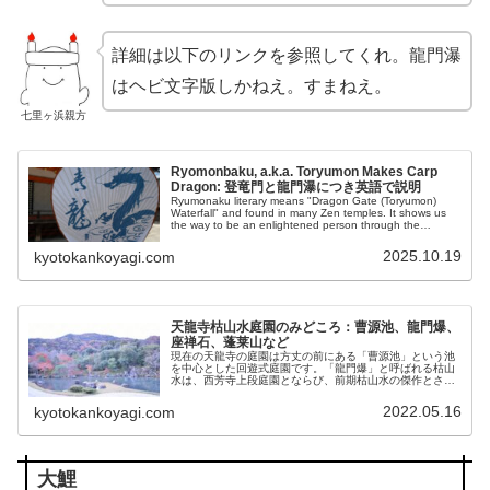
詳細は以下のリンクを参照してくれ。龍門瀑
はヘビ文字版しかねえ。すまねえ。
七里ヶ浜親方
Ryomonbaku, a.k.a. Toryumon Makes Carp
Dragon: 登竜門と龍門瀑につき英語で説明
Ryumonaku literary means "Dragon Gate (Toryumon)
Waterfall" and found in many Zen temples. It shows us
the way to be an enlightened person through the
Buddhist training.
2025.10.19
kyotokankoyagi.com
天龍寺枯山水庭園のみどころ：曹源池、龍門爆、
座禅石、蓬莱山など
現在の天龍寺の庭園は方丈の前にある「曹源池」という池
を中心とした回遊式庭園です。「龍門爆」と呼ばれる枯山
水は、西芳寺上段庭園とならび、前期枯山水の傑作とされ
ています。本稿では石の三橋、蓬莱山、亀島、夜泊石、座
禅石などを加味し、曹源池のみどころを解説申し上げま
2022.05.16
kyotokankoyagi.com
す。
大鯉