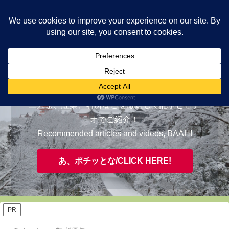
ヤギが皆様の知らない京都をご案内/ THE MOST FASCINATING KYOTO,
EVAAH!
おすすめ/RECOMMENDED
三大祭、紅葉、名所などを厳選して記事とビデ
オでご紹介！
Recommended articles and videos, BAAH!
あ、ポチッとな/CLICK HERE!
PR