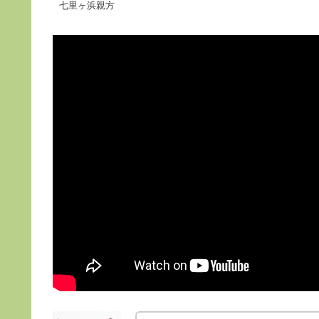
七里ヶ浜親方