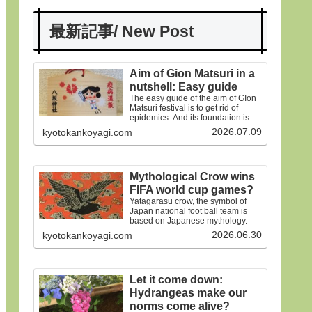
最新記事/ New Post
Aim of Gion Matsuri in a
nutshell: Easy guide
The easy guide of the aim of GIon
Matsuri festival is to get rid of
epidemics. And its foundation is on
the old faiths.
2026.07.09
kyotokankoyagi.com
Mythological Crow wins
FIFA world cup games?
Yatagarasu crow, the symbol of
Japan national foot ball team is
based on Japanese mythology.
2026.06.30
kyotokankoyagi.com
Let it come down:
Hydrangeas make our
norms come alive?