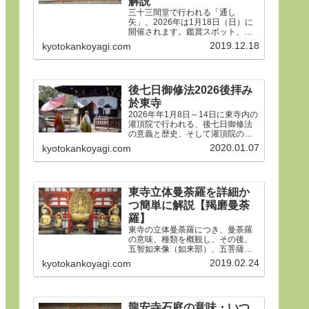
解説
三十三間堂で行われる「通し
矢」、2026年は1月18日（日）に
開催されます。鑑賞スポット、タ
イムスケジュール、ルールや歴
2019.12.18
kyotokankoyagi.com
史、そして三十三間堂の概要、ア
クセス方法などをご紹介します。
後七日御修法2026後拝み
於東寺
2026年年1月8日～14日に東寺内の
灌頂院で行われる、後七日御修法
の意義と歴史、そして灌頂院の内
部で何をするのかを解説した後、
2020.01.07
kyotokankoyagi.com
14日の「後拝み」での灌頂院参拝
方法などをご紹介します。合掌。
東寺立体曼荼羅を詳細か
つ簡単に解説【羯磨曼荼
羅】
東寺の立体曼荼羅につき、曼荼羅
の意味、種類を概観し、その後、
五智如来像（如来部）、五菩薩像
（菩薩部）、五大明王像（明王
2019.02.24
kyotokankoyagi.com
部）につき、21体すべて、一体ず
つ簡潔にわかりやすく解説しま
す。
龍安寺石庭の意味・いつ