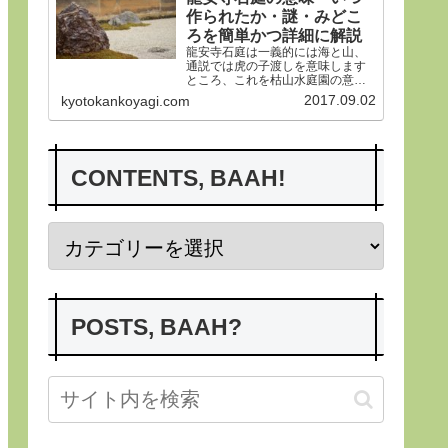
作られたか・謎・みどこ
ろを簡単かつ詳細に解説
龍安寺石庭は一義的には海と山、
通説では虎の子渡しを意味します
ところ、これを枯山水庭園の意義
から詳らかにします。その後、い
2017.09.02
kyotokankoyagi.com
つ作られたかなど龍安寺の歴史や
謎、みどころにつき紹介申し上げ
ます。合掌
CONTENTS, BAAH!
POSTS, BAAH?