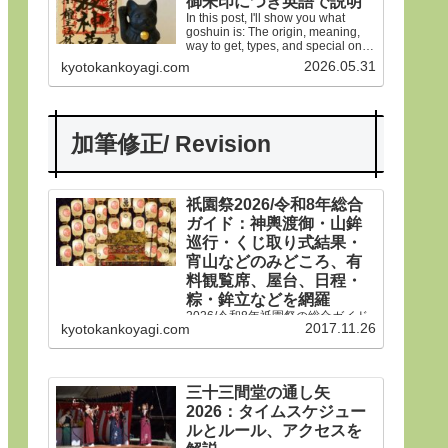
御朱印につき英語で説明
In this post, I'll show you what
goshuin is: The origin, meaning,
way to get, types, and special ones
in Gion Matsuri festival.
2026.05.31
kyotokankoyagi.com
加筆修正/ Revision
祇園祭2026/令和8年総合
ガイド：神輿渡御・山鉾
巡行・くじ取り式結果・
宵山などのみどころ、有
料観覧席、屋台、日程・
粽・鉾立などを網羅
2026/令和8年祇園祭の総合ガイド
2017.11.26
kyotokankoyagi.com
です。本年は神輿渡御、山鉾巡
行、宵山などのみどころ、有料観
覧席、くじ取り式の結果一覧、歴
史や由来、前祭・後祭・山鉾巡
行・神輿渡御などの行事の日程、
三十三間堂の通し矢
生稚児や久世駒形稚児、各山鉾や
2026：タイムスケジュー
御朱印、屋台や歩行者天国や交通
規制などのおすすめ情報です。
ルとルール、アクセスを