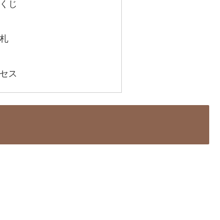
くじ
札
セス