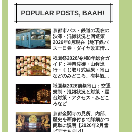
POPULAR POSTS, BAAH!
京都市バス・鉄道の現在の
渋滞・混雑状況と回避策
2026年8月現在【地下鉄バ
ス一日券・ダイヤ改正情報
あり〼】
祇園祭2026/令和8年総合ガ
イド：神輿渡御・山鉾巡
行・くじ取り式結果・宵山
などのみどころ、有料観覧
席、屋台、日程・粽・鉾立
祇園祭2026前祭宵山：交通
などを網羅
規制・混雑状況と対策・屋
台対策・アクセス・みどこ
ろなど
京都金閣寺の見所、内部、
歴史を画像付きで詳細かつ
簡単に説明【2026年2月雪
ビデオあり〼】