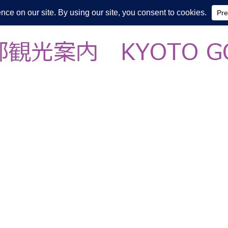
皆様の知らない京都をご案内/ THE MOST FASCINATING KYOTO, EV