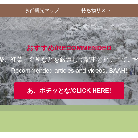
京都観光マップ
持ち物リスト
おすすめ/RECOMMENDED
祭、紅葉、名所などを厳選して記事とビデオでご
Recommended articles and videos, BAAH!
あ、ポチッとな/CLICK HERE!