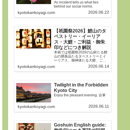
An incident tells us what lies
behind our social norms.
2026.06.22
kyotokankoyagi.com
【祇園祭2026】鯉山のタ
ペストリー・イーリア
ス・大鯉・ご利益・御朱
印などにつき解説
本稿では祇園祭2026の山鉾たる鯉
山の懸装品たるタペストリーとイ
ーリアス、御神体たる大鯉、ご利
益、御朱印などにつき詳細に解説
2026.06.14
kyotokankoyagi.com
申しあげます。合掌
Twilight in the Forbidden
Kyoto City
Enjoy the pleasant evening. 合掌
2026.06.11
kyotokankoyagi.com
Goshuin English guide: