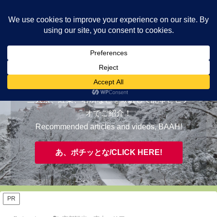
ヤギが皆様の知らない京都をご案内/ THE MOST FASCINATING KYOTO,
EVAAH!
おすすめ/RECOMMENDED
三大祭、紅葉、名所などを厳選して記事とビデ
オでご紹介！
Recommended articles and videos, BAAH!
あ、ポチッとな/CLICK HERE!
PR