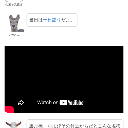
七里ヶ浜親方
当日は
千日詣り
だよ。
シカさん
渡月橋、およびその付近からだとこんな塩梅