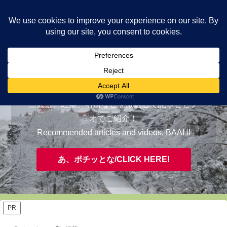
ヤギが皆様の知らない京都をご案内/ THE MOST FASCINATING KYOTO,
EVAAH!
おすすめ/RECOMMENDED
三大祭、紅葉、名所などを厳選して記事とビデ
オでご紹介！
Recommended articles and videos, BAAH!
あ、ポチッとな/CLICK HERE!
PR