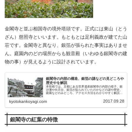
金閣寺と並ぶ相国寺の境外塔頭です。正式には東山（とう
ざん）慈照寺といいます。もともとは足利義政が建てた山
荘です。金閣寺と異なり、銀箔が張られた事実はありませ
ん。庭園内のどの場所からも観音殿（いわゆる銀閣寺の建
物の事）が見えるように設計されています。
銀閣寺の内部の構造、銀箔の謎などの見どころや
歴史やを解説
本投稿では、京都にある世界遺産銀閣寺の内部の様子、銀
沙灘や向月台、銀箔が貼られていたのかなどの謎や歴史、
庭園などのみどころ、アクセス方法をわかりやすく解説し
ています。
2017.09.28
kyotokankoyagi.com
銀閣寺の紅葉の特徴