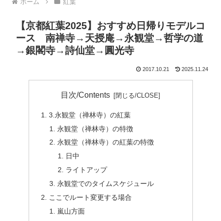
ホーム
紅葉
【京都紅葉2025】おすすめ日帰りモデルコ
ース 南禅寺→天授庵→永観堂→哲学の道
→銀閣寺→詩仙堂→圓光寺
2017.10.21
2025.11.24
目次/Contents
3.永観堂（禅林寺）の紅葉
永観堂（禅林寺）の特徴
永観堂（禅林寺）の紅葉の特徴
日中
ライトアップ
永観堂でのタイムスケジュール
ここでルート変更する場合
嵐山方面