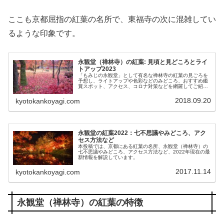
ここも京都屈指の紅葉の名所で、東福寺の次に混雑してい
るような印象です。
永観堂（禅林寺）の紅葉: 見頃と見どころとライ
トアップ2023
「もみじの永観堂」として有名な禅林寺の紅葉の見ごろを
予想し、ライトアップや色彩などのみどころ、おすすめ鑑
賞スポット、アクセス、コロナ対策などを網羅してご紹介
します。
2018.09.20
kyotokankoyagi.com
永観堂の紅葉2022：七不思議やみどころ、アク
セス方法など
本投稿では、京都にある紅葉の名所、永観堂（禅林寺）の
七不思議やみどころ、アクセス方法など、2022年現在の最
新情報を解説しています。
2017.11.14
kyotokankoyagi.com
永観堂（禅林寺）の紅葉の特徴