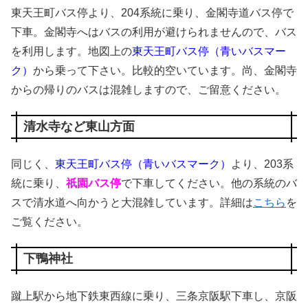
東天王町バス停より、204系統に乗り、金閣寺道バス停で
下車。金閣寺へはバスの利用が避けられませんので、バス
を利用します。地図上の
東天王町バス停（青いバスマー
ク）
から乗って下さい。比較的空いています。尚、金閣寺
からの帰りのバスは混雑しますので、ご留意ください。
清水寺など東山方面
同じく、
東天王町バス停（青いバスマーク）
より、203系
統に乗り、
祇園バス停
で下車してください。他の系統のバ
スで清水道へ向かうと大混雑しています。詳細は
こちら
を
ご覧ください。
下鴨神社
蹴上駅から地下鉄東西線に乗り、三条京阪駅下車し、京阪