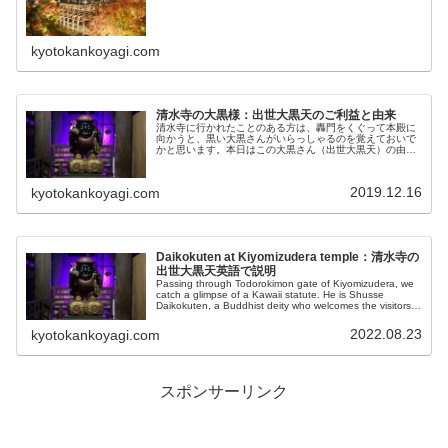
kyotokankoyagi.com
清水寺の大黒様：出世大黒天のご利益と由来
清水寺に行かれたことのある方は、轟門をくぐって本殿に
向かうと、黒い大黒さんがいらっしゃるのを覚えておいで
かと思います。本日はこの大黒さん（出世大黒天）の由
来、ご利益などについてご紹介します。
2019.12.16
kyotokankoyagi.com
Daikokuten at Kiyomizudera temple：清水寺の
出世大黒天英語で説明
Passing through Todorokimon gate of Kiyomizudera, we
catch a glimpse of a Kawaii statute. He is Shusse
Daikokuten, a Buddhist deity who welcomes the visitors
of the temple for over 500 years.
2022.08.23
kyotokankoyagi.com
スポンサーリンク