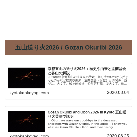
五山送り火2026 / Gozan Okuribi 2026
京都五山の送り火2026：歴史や由来と盂蘭盆会
と各山の解説
2026年の京都五山の送り火の予定、送り火のいつから始ま
ったのかなど歴史や由来、盂蘭盆会（お盆）との関係、並
びに、大文字、松ヶ崎妙法、船形万灯籠、左大文字、鳥居
形松明など詳細に解説します。
2020.08.04
kyotokankoyagi.com
Gozan Okuribi and Obon 2026 in Kyoto 五山送
り火英語で説明
In Obon, we wave our good-bye to the deceased
ancestors with Gozan Okuribi. In this article, I'll show you
what is Gozan Okuribi, Obon, and their history.
2020.08.25
kyotokankoyagi.com