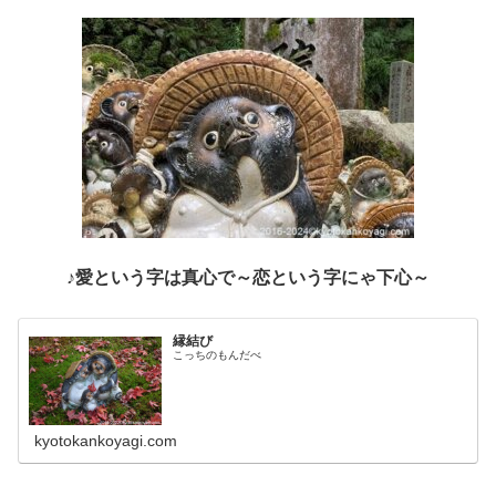
♪愛という字は真心で～恋という字にゃ下心～
縁結び
こっちのもんだべ
kyotokankoyagi.com