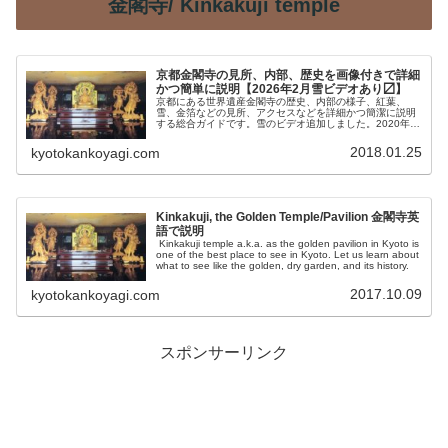
金閣寺/ Kinkakuji temple
京都金閣寺の見所、内部、歴史を画像付きで詳細
かつ簡単に説明【2026年2月雪ビデオあり〼】
京都にある世界遺産金閣寺の歴史、内部の様子、紅葉、
雪、金箔などの見所、アクセスなどを詳細かつ簡潔に説明
する総合ガイドです。雪のビデオ追加しました。2020年9
月から12月まで杮葺（こけらぶき）の屋根の葺き替え工事
は終了し、三か月振りに舎利殿の姿を目にすることができ
2018.01.25
kyotokankoyagi.com
ます。
Kinkakuji, the Golden Temple/Pavilion 金閣寺英
語で説明
Kinkakuji temple a.k.a. as the golden pavilion in Kyoto is
one of the best place to see in Kyoto. Let us learn about
what to see like the golden, dry garden, and its history.
2017.10.09
kyotokankoyagi.com
スポンサーリンク