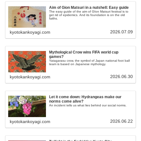
Aim of Gion Matsuri in a nutshell: Easy guide
The easy guide of the aim of GIon Matsuri festival is to
get rid of epidemics. And its foundation is on the old
faiths.
2026.07.09
kyotokankoyagi.com
Mythological Crow wins FIFA world cup
games?
Yatagarasu crow, the symbol of Japan national foot ball
team is based on Japanese mythology.
2026.06.30
kyotokankoyagi.com
Let it come down: Hydrangeas make our
norms come alive?
An incident tells us what lies behind our social norms.
2026.06.22
kyotokankoyagi.com