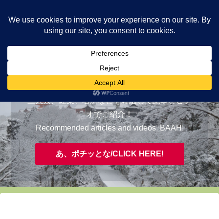
ヤギが皆様の知らない京都をご案内/ THE MOST FASCINATING KYOTO,
EVAAH!
おすすめ/RECOMMENDED
三大祭、紅葉、名所などを厳選して記事とビデ
オでご紹介！
Recommended articles and videos, BAAH!
あ、ポチッとな/CLICK HERE!