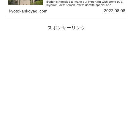
Buddhist temples to make our important wish come true.
Kiyomizu-dera temple offers us with special one.
2022.08.08
kyotokankoyagi.com
スポンサーリンク