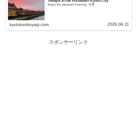
Twilight in the Forbidden Kyoto City
Enjoy the pleasant evening. 合掌
2026.06.11
kyotokankoyagi.com
スポンサーリンク