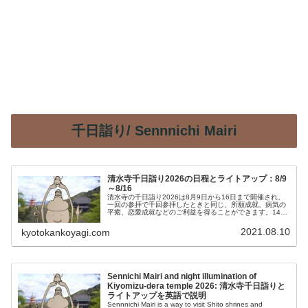
千日詣り/ Sennnichi Mairi
清水寺千日詣り2026の日程とライトアップ：8/9
～8/16
清水寺の千日詣り2026は8月9日から16日まで開催され、
一回の参拝で千回参拝したときと同じ、所願成就、病気の
平癒、恋愛成就などのご利益を得ることができます。14日
から16日までは夜間拝観（ライトアップ）があるので、宵
詣りも可能です。
2021.08.10
kyotokankoyagi.com
Sennichi Mairi and night illumination of
Kiyomizu-dera temple 2026: 清水寺千日詣りと
ライトアップを英語で説明
Sennnichi Mairi is a way to visit Shito shrines and