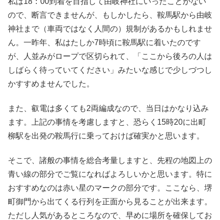
私は18：00到着を目指して由岐神社にいったことがない
ので、断言できませんが、もしかしたら、鞍馬駅から由岐
神社まで（車両ではなく人間の）規制があるかもしれませ
ん。一昨年、私はたしか7時頃に鞍馬駅に着いたのです
が、人並みがロープで区切られて、「ここから後ろの人は
しばらく待っていてください」みたいな感じで少しづつし
かすすめませんでした。
また、叡電は多くても2両編成なので、当日はかなり込み
ます。上記の事情を考慮しますと、恐らく15時20に出町
柳駅を出発の鞍馬行に乗っておけば確実かと思います。
そこで、諸般の事情を総合考量しますと、先程の地図上の
青い線の部分でご覧になればよろしいかと思います。特に
おすすめなのは赤い星のマークの部分です。ここなら、堺
町御門から出てくる行列を正面から見ることが出来ます。
ただし人気があるところなので、早めに場所を確保してお