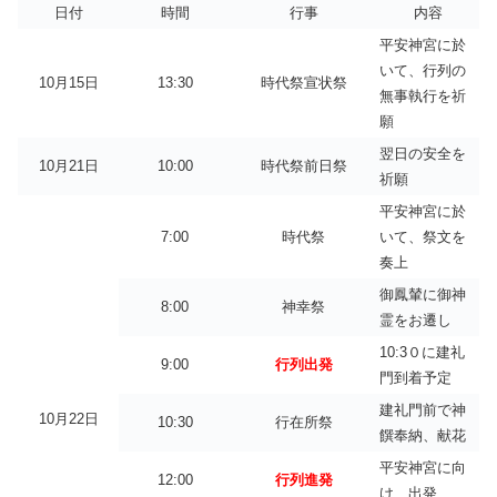
日付
時間
行事
内容
平安神宮に於
いて、行列の
10月15日
13:30
時代祭宣状祭
無事執行を祈
願
翌日の安全を
10月21日
10:00
時代祭前日祭
祈願
平安神宮に於
7:00
時代祭
いて、祭文を
奏上
御鳳輦に御神
8:00
神幸祭
霊をお遷し
10:3０に建礼
9:00
行列出発
門到着予定
建礼門前で神
10月22日
10:30
行在所祭
饌奉納、献花
平安神宮に向
12:00
行列進発
け、出発