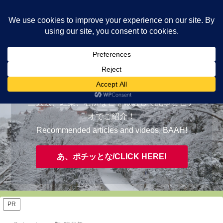
ヤギが皆様の知らない京都をご案内/ THE MOST FASCINATING KYOTO,
EVAAH!
おすすめ/RECOMMENDED
三大祭、紅葉、名所などを厳選して記事とビデ
オでご紹介！
Recommended articles and videos, BAAH!
あ、ポチッとな/CLICK HERE!
PR