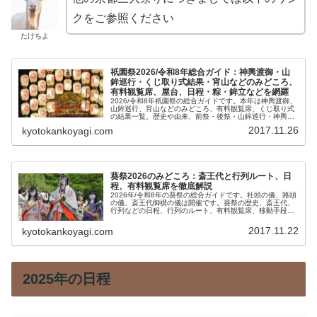
クをご参照ください
たけちよ
祇園祭2026/令和8年総合ガイド：神輿渡御・山
鉾巡行・くじ取り式結果・宵山などのみどころ、
有料観覧席、屋台、日程・粽・鉾立などを網羅
2026/令和8年祇園祭の総合ガイドです。本年は神輿渡御、
山鉾巡行、宵山などのみどころ、有料観覧席、くじ取り式
の結果一覧、歴史や由来、前祭・後祭・山鉾巡行・神輿渡
御などの行事の日程、生稚児や久世駒形稚児、各山鉾や御
2017.11.26
kyotokankoyagi.com
朱印、屋台や歩行者天国や交通規制などのおすすめ情報で
す。
葵祭2026のみどころ：斎王代と行列ルート、日
程、有料観覧席を徹底解説
2026年/令和8年の葵祭の総合ガイドです。社頭の儀、路頭
の儀、斎王代御禊の儀は開催です。葵祭の歴史、斎王代、
行列などの日程、行列のルート、有料観覧席、移動手段、
アクセスなどをご紹介します。
2017.11.22
kyotokankoyagi.com
2025年の日程