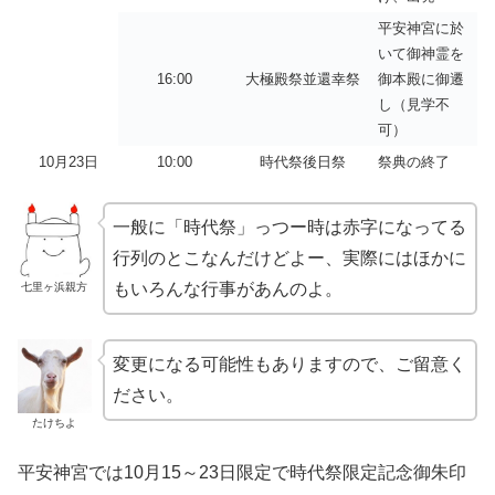
平安神宮に於
いて御神霊を
16:00
大極殿祭並還幸祭
御本殿に御遷
し（見学不
可）
10月23日
10:00
時代祭後日祭
祭典の終了
一般に「時代祭」っつー時は赤字になってる
行列のとこなんだけどよー、実際にはほかに
もいろんな行事があんのよ。
七里ヶ浜親方
変更になる可能性もありますので、ご留意く
ださい。
たけちよ
平安神宮では10月15～23日限定で時代祭限定記念御朱印