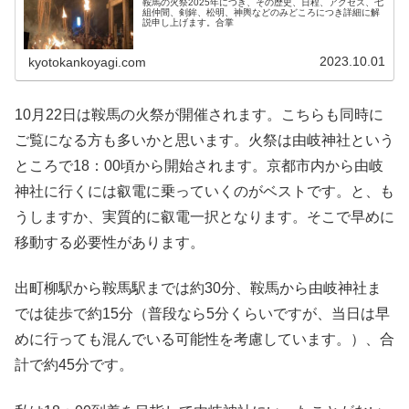
鞍馬の火祭2025年につき、その歴史、日程、アクセス、七
組仲間、剣鉾、松明、神輿などのみどころにつき詳細に解
説申し上げます。合掌
2023.10.01
kyotokankoyagi.com
10月22日は鞍馬の火祭が開催されます。こちらも同時に
ご覧になる方も多いかと思います。火祭は由岐神社という
ところで18：00頃から開始されます。京都市内から由岐
神社に行くには叡電に乗っていくのがベストです。と、も
うしますか、実質的に叡電一択となります。そこで早めに
移動する必要性があります。
出町柳駅から鞍馬駅までは約30分、鞍馬から由岐神社ま
では徒歩で約15分（普段なら5分くらいですが、当日は早
めに行っても混んでいる可能性を考慮しています。）、合
計で約45分です。