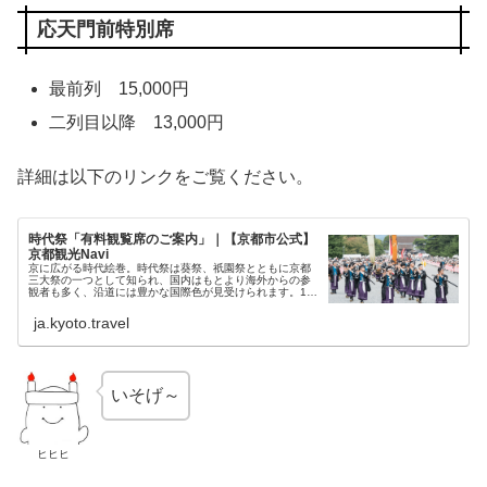
応天門前特別席
最前列 15,000円
二列目以降 13,000円
詳細は以下のリンクをご覧ください。
時代祭「有料観覧席のご案内」｜【京都市公式】
京都観光Navi
京に広がる時代絵巻。時代祭は葵祭、祇園祭とともに京都
三大祭の一つとして知られ、国内はもとより海外からの参
観者も多く、沿道には豊かな国際色が見受けられます。10
月22日（雨天順延）。
ja.kyoto.travel
いそげ～
ヒヒヒ