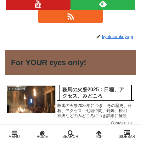
kyotokankoyagi
For YOUR eyes only!
鞍馬の火祭2025：日程、ア
おすすめ記事
クセス、みどころ
鞍馬の火祭2025年につき、その歴史、日
程、アクセス、七組仲間、剣鉾、松明、
神輿などのみどころにつき詳細に解説申
し上げます。合掌
2023.10.01
京の七夕2026: 日程; 鴨川・
ライトアップ
北野天満宮・二条城・堀川・