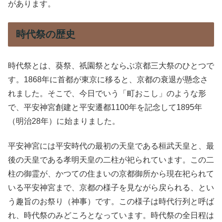
があります。
時代祭の歴史
時代祭とは、葵祭、祇園祭とならぶ京都三大祭のひとつで
す。1868年に首都が東京に移ると、京都の衰退が懸念さ
れました。そこで、今日でいう「町おこし」のような形
で、平安神宮創建と平安遷都1100年を記念して1895年
（明治28年）に始まりました。
平安神宮には平安時代の最初の天皇である桓武天皇と、最
後の天皇である孝明天皇の二柱が祀られています。この二
柱の御霊が、かつての住まいの京都御所から現在祀られて
いる平安神宮まで、京都の様子を見ながら戻られる、とい
う趣旨のお祭り（神事）です。この様子は時代行列と呼ば
れ、時代祭のみどころとなっています。時代祭の全日程は