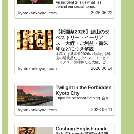
An incident tells us what lies
behind our social norms.
2026.06.22
kyotokankoyagi.com
【祇園祭2026】鯉山のタ
ペストリー・イーリア
ス・大鯉・ご利益・御朱
印などにつき解説
本稿では祇園祭2026の山鉾たる鯉
山の懸装品たるタペストリーとイ
ーリアス、御神体たる大鯉、ご利
益、御朱印などにつき詳細に解説
2026.06.14
kyotokankoyagi.com
申しあげます。合掌
Twilight in the Forbidden
Kyoto City
Enjoy the pleasant evening. 合掌
2026.06.11
kyotokankoyagi.com
Goshuin English guide: