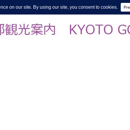
皆様の知らない京都をご案内/ THE MOST FASCINATING KYOTO, EV