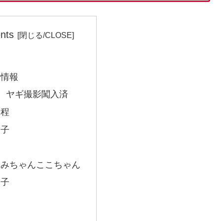
nts
新情報
日 ヤギ撮影闖入済
日程
様子
のなみちゃんここちゃん
様子