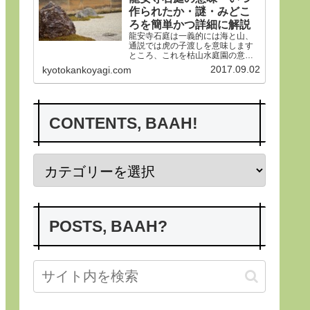
作られたか・謎・みどこ
ろを簡単かつ詳細に解説
龍安寺石庭は一義的には海と山、
通説では虎の子渡しを意味します
ところ、これを枯山水庭園の意義
から詳らかにします。その後、い
2017.09.02
kyotokankoyagi.com
つ作られたかなど龍安寺の歴史や
謎、みどころにつき紹介申し上げ
ます。合掌
CONTENTS, BAAH!
POSTS, BAAH?