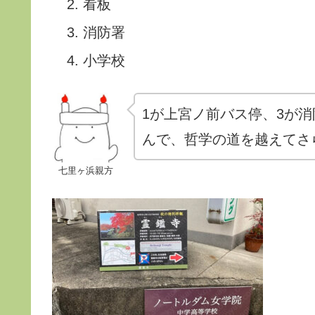
看板
消防署
小学校
1が上宮ノ前バス停、3が
んで、哲学の道を越えてさ
七里ヶ浜親方