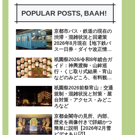
POPULAR POSTS, BAAH!
京都市バス・鉄道の現在の
渋滞・混雑状況と回避策
2026年8月現在【地下鉄バ
ス一日券・ダイヤ改正情報
あり〼】
祇園祭2026/令和8年総合ガ
イド：神輿渡御・山鉾巡
行・くじ取り式結果・宵山
などのみどころ、有料観覧
席、屋台、日程・粽・鉾立
祇園祭2026前祭宵山：交通
などを網羅
規制・混雑状況と対策・屋
台対策・アクセス・みどこ
ろなど
京都金閣寺の見所、内部、
歴史を画像付きで詳細かつ
簡単に説明【2026年2月雪
ビデオあり〼】