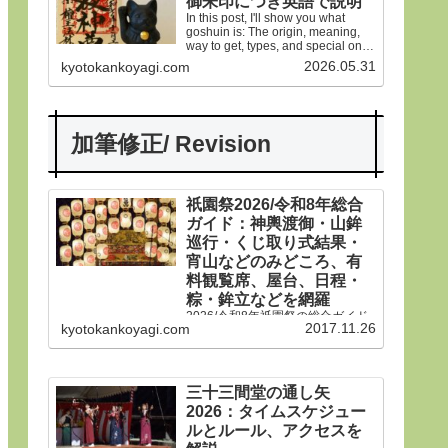
御朱印につき英語で説明
In this post, I'll show you what
goshuin is: The origin, meaning,
way to get, types, and special ones
in Gion Matsuri festival.
2026.05.31
kyotokankoyagi.com
加筆修正/ Revision
祇園祭2026/令和8年総合
ガイド：神輿渡御・山鉾
巡行・くじ取り式結果・
宵山などのみどころ、有
料観覧席、屋台、日程・
粽・鉾立などを網羅
2026/令和8年祇園祭の総合ガイド
2017.11.26
kyotokankoyagi.com
です。本年は神輿渡御、山鉾巡
行、宵山などのみどころ、有料観
覧席、くじ取り式の結果一覧、歴
史や由来、前祭・後祭・山鉾巡
行・神輿渡御などの行事の日程、
三十三間堂の通し矢
生稚児や久世駒形稚児、各山鉾や
2026：タイムスケジュー
御朱印、屋台や歩行者天国や交通
規制などのおすすめ情報です。
ルとルール、アクセスを