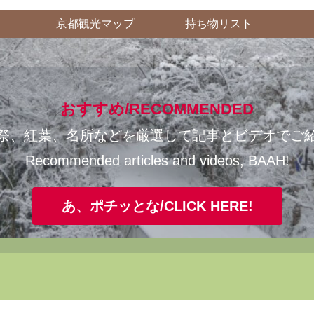
京都観光マップ
持ち物リスト
おすすめ/RECOMMENDED
祭、紅葉、名所などを厳選して記事とビデオでご
Recommended articles and videos, BAAH!
あ、ポチッとな/CLICK HERE!