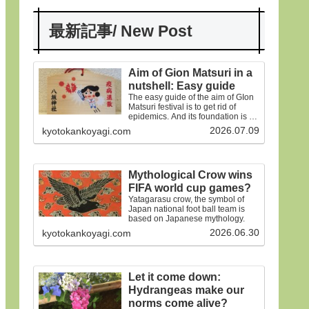
最新記事/ New Post
Aim of Gion Matsuri in a
nutshell: Easy guide
The easy guide of the aim of GIon
Matsuri festival is to get rid of
epidemics. And its foundation is on
the old faiths.
2026.07.09
kyotokankoyagi.com
Mythological Crow wins
FIFA world cup games?
Yatagarasu crow, the symbol of
Japan national foot ball team is
based on Japanese mythology.
2026.06.30
kyotokankoyagi.com
Let it come down:
Hydrangeas make our
norms come alive?