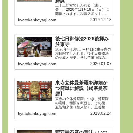
解説
三十三間堂で行われる「通し
矢」、2026年は1月18日（日）に
開催されます。鑑賞スポット、タ
イムスケジュール、ルールや歴
2019.12.18
kyotokankoyagi.com
史、そして三十三間堂の概要、ア
クセス方法などをご紹介します。
後七日御修法2026後拝み
於東寺
2026年年1月8日～14日に東寺内の
灌頂院で行われる、後七日御修法
の意義と歴史、そして灌頂院の内
部で何をするのかを解説した後、
2020.01.07
kyotokankoyagi.com
14日の「後拝み」での灌頂院参拝
方法などをご紹介します。合掌。
東寺立体曼荼羅を詳細か
つ簡単に解説【羯磨曼荼
羅】
東寺の立体曼荼羅につき、曼荼羅
の意味、種類を概観し、その後、
五智如来像（如来部）、五菩薩像
（菩薩部）、五大明王像（明王
2019.02.24
kyotokankoyagi.com
部）につき、21体すべて、一体ず
つ簡潔にわかりやすく解説しま
す。
龍安寺石庭の意味・いつ