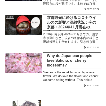
遅咲きの桜が見頃です。本稿では京都の
桜の開花状況を3月末の河津桜から4月末
2020.02.27
の御室桜、北野桜まで、2026年の開花を
予想します。
京都観光に於けるコロナウイ
その他
ルスの影響と混雑状況：今の
京都・2024年11月現在の様
子：もうすぐ修羅場
2020年3月以降2024年11月までの、清水
寺や嵐山など、現在の京都市内の様子と
混雑状況をお伝えします。引き続き混雑
が継続しております。
2020.02.29
Why do Japanese people
桜
love Sakura, or cherry
blossoms?
Sakura is the most famous Japanese
flower. We do love the flower and cannot
welcome spring without. This article
reveals the reason why Japanese poeple
2020.03.05
do love Sakura citing an ancient poem.