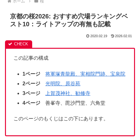
ホーム
桜
京都の桜2026: おすすめ穴場ランキングベ
スト10：ライトアップの有無も記載
2020.02.19
2026.02.01
この記事の構成
1ページ
将軍塚青龍殿、実相院門跡、宝泉院
2ページ
光明院、原谷苑
3ページ
上賀茂神社、勧修寺
4ページ
善峯寺、毘沙門堂、六角堂
このページのもくじはこの下にあります。