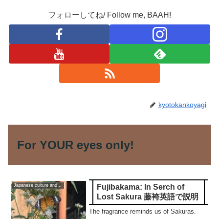
フォローしてね/ Follow me, BAAH!
kyotokankoyagi
For YOUR eyes only!
Fujibakama: In Serch of
Japanese culture and traditions
Lost Sakura 藤袴英語で説明
The fragrance reminds us of Sakuras.