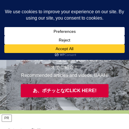
ヤギが皆様の知らない京都をご案内/ THE MOST FASCINATING KYOTO,
EVAAH!
おすすめ/RECOMMENDED
三大祭、紅葉、名所などを厳選して記事とビデ
オでご紹介！
Recommended articles and videos, BAAH!
あ、ポチッとな/CLICK HERE!
PR