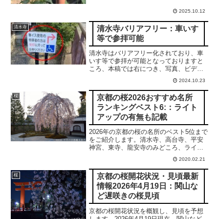
2025.10.12
清水寺バリアフリー：車いす
清水寺
等で参拝可能
清水寺はバリアフリー化されており、車
いす等で参拝が可能となっておりますと
ころ、本稿では右につき、写真、ビデオ
を駆使して詳細に解説申し上げます。合
2024.10.23
掌
京都の桜2026おすすめ名所
桜
ランキングベスト6:：ライト
アップの有無も記載
2026年の京都の桜の名所のベスト5位まで
をご紹介します。清水寺、高台寺、平安
神宮、東寺、龍安寺のみどころ、ライト
アップの有無、アクセスなどをご紹介し
2020.02.21
ます。
京都の桜開花状況・見頃最新
桜
情報2026年4月19日：関山な
ど遅咲きの桜見頃
京都の桜開花状況を概観し、見頃を予想
します。2026年4月19日現在、関山など