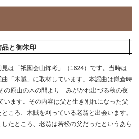
与品と御朱印
見は「祇園会山鉾考」（1624）です。当時は
謡曲「木賊」に取材しています。本謡曲は鎌倉時
その原山の木の間より みがかれ出づる秋の夜
ています。その内容は父と生き別れになった父
たところ、木賊を刈っている老翁と出会います。
ましたところ、老翁は若松の父だったというあら