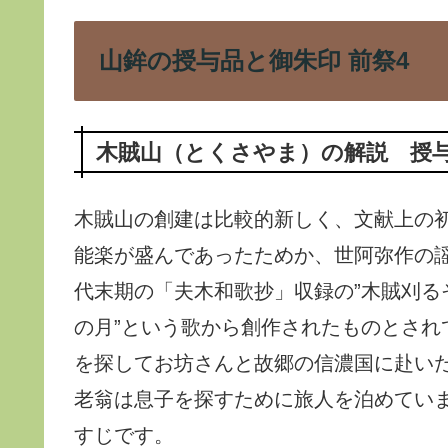
山鉾の授与品と御朱印 前祭4
木賊山（とくさやま）の解説 授
木賊山の創建は比較的新しく、文献上の初
能楽が盛んであったためか、世阿弥作の
代末期の「夫木和歌抄」収録の”木賊刈る
の月”という歌から創作されたものとされ
を探してお坊さんと故郷の信濃国に赴い
老翁は息子を探すために旅人を泊めてい
すじです。