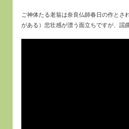
ご神体たる老翁は奈良仏師春日の作とされ
がある）悲壮感が漂う面立ちですが、謡