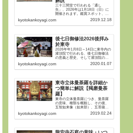
解説
三十三間堂で行われる「通し
矢」、2026年は1月18日（日）に
開催されます。鑑賞スポット、タ
イムスケジュール、ルールや歴
2019.12.18
kyotokankoyagi.com
史、そして三十三間堂の概要、ア
クセス方法などをご紹介します。
後七日御修法2026後拝み
於東寺
2026年年1月8日～14日に東寺内の
灌頂院で行われる、後七日御修法
の意義と歴史、そして灌頂院の内
部で何をするのかを解説した後、
2020.01.07
kyotokankoyagi.com
14日の「後拝み」での灌頂院参拝
方法などをご紹介します。合掌。
東寺立体曼荼羅を詳細か
つ簡単に解説【羯磨曼荼
羅】
東寺の立体曼荼羅につき、曼荼羅
の意味、種類を概観し、その後、
五智如来像（如来部）、五菩薩像
（菩薩部）、五大明王像（明王
2019.02.24
kyotokankoyagi.com
部）につき、21体すべて、一体ず
つ簡潔にわかりやすく解説しま
す。
龍安寺石庭の意味・いつ