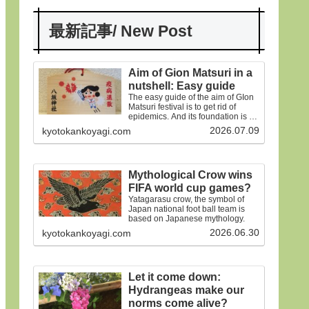
最新記事/ New Post
Aim of Gion Matsuri in a
nutshell: Easy guide
The easy guide of the aim of GIon
Matsuri festival is to get rid of
epidemics. And its foundation is on
the old faiths.
2026.07.09
kyotokankoyagi.com
Mythological Crow wins
FIFA world cup games?
Yatagarasu crow, the symbol of
Japan national foot ball team is
based on Japanese mythology.
2026.06.30
kyotokankoyagi.com
Let it come down:
Hydrangeas make our
norms come alive?