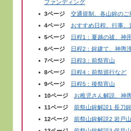
ファンディング
3ページ
交通規制、各山鉾のご
4ページ
おすすめ日程、行事、
5
ページ
日程1：夏越の祓、神
6ページ
日程2：鉾建て、神輿
7ページ
日程3：前祭宵山
8ページ
日程4：前祭巡行など
9ページ
日程5：後祭宵山
10ページ
お稚児さん解説、神
11ページ
前祭山鉾解説1 長刀
12ページ
前祭山鉾解説2 岩戸
13ページ
前祭山鉾解説3 保昌