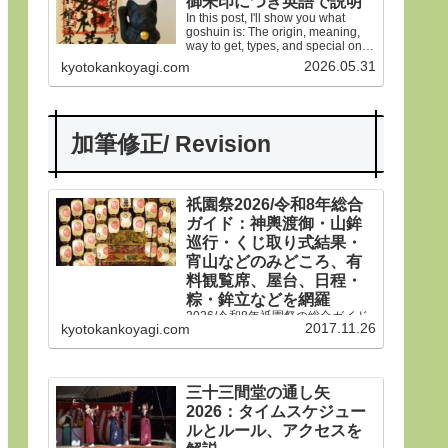
御朱印につき英語で説明
In this post, I'll show you what
goshuin is: The origin, meaning,
way to get, types, and special ones
in Gion Matsuri festival.
2026.05.31
kyotokankoyagi.com
加筆修正/ Revision
祇園祭2026/令和8年総合
ガイド：神輿渡御・山鉾
巡行・くじ取り式結果・
宵山などのみどころ、有
料観覧席、屋台、日程・
粽・鉾立などを網羅
2026/令和8年祇園祭の総合ガイド
2017.11.26
kyotokankoyagi.com
です。本年は神輿渡御、山鉾巡
行、宵山などのみどころ、有料観
覧席、くじ取り式の結果一覧、歴
史や由来、前祭・後祭・山鉾巡
行・神輿渡御などの行事の日程、
三十三間堂の通し矢
生稚児や久世駒形稚児、各山鉾や
2026：タイムスケジュー
御朱印、屋台や歩行者天国や交通
規制などのおすすめ情報です。
ルとルール、アクセスを