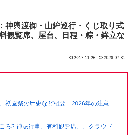
イド：神輿渡御・山鉾巡行・くじ取り式
料観覧席、屋台、日程・粽・鉾立な
2017.11.26
2026.07.31
程、祇園祭の歴史など概要、2026年の注意
どころ2 神賑行事、有料観覧席、、クラウド