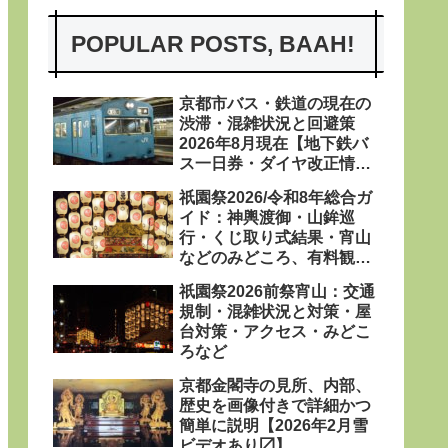
POPULAR POSTS, BAAH!
京都市バス・鉄道の現在の
渋滞・混雑状況と回避策
2026年8月現在【地下鉄バ
ス一日券・ダイヤ改正情報
あり〼】
祇園祭2026/令和8年総合ガ
イド：神輿渡御・山鉾巡
行・くじ取り式結果・宵山
などのみどころ、有料観覧
席、屋台、日程・粽・鉾立
祇園祭2026前祭宵山：交通
などを網羅
規制・混雑状況と対策・屋
台対策・アクセス・みどこ
ろなど
京都金閣寺の見所、内部、
歴史を画像付きで詳細かつ
簡単に説明【2026年2月雪
ビデオあり〼】