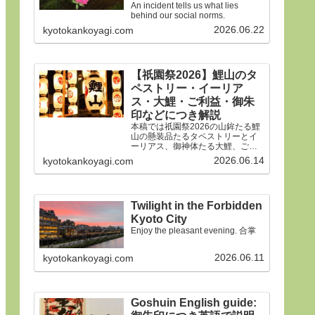
An incident tells us what lies
behind our social norms.
2026.06.22
kyotokankoyagi.com
【祇園祭2026】鯉山のタ
ペストリー・イーリア
ス・大鯉・ご利益・御朱
印などにつき解説
本稿では祇園祭2026の山鉾たる鯉
山の懸装品たるタペストリーとイ
ーリアス、御神体たる大鯉、ご利
益、御朱印などにつき詳細に解説
2026.06.14
kyotokankoyagi.com
申しあげます。合掌
Twilight in the Forbidden
Kyoto City
Enjoy the pleasant evening. 合掌
2026.06.11
kyotokankoyagi.com
Goshuin English guide: