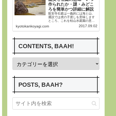
作られたか・謎・みどこ
ろを簡単かつ詳細に解説
龍安寺石庭は一義的には海と山、
通説では虎の子渡しを意味します
ところ、これを枯山水庭園の意義
から詳らかにします。その後、い
2017.09.02
kyotokankoyagi.com
つ作られたかなど龍安寺の歴史や
謎、みどころにつき紹介申し上げ
ます。合掌
CONTENTS, BAAH!
POSTS, BAAH?