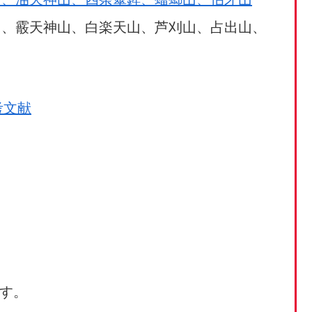
山、霰天神山、白楽天山、芦刈山、占出山、
考文献
す。