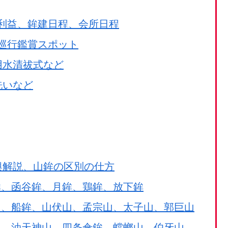
利益、鉾建日程、会所日程
巡行鑑賞スポット
用水清祓式など
洗いなど
輿解説、山鉾の区別の仕方
鉾、函谷鉾、月鉾、鶏鉾、放下鉾
山、船鉾、山伏山、孟宗山、太子山、郭巨山
山、油天神山、四条傘鉾、蟷螂山、伯牙山