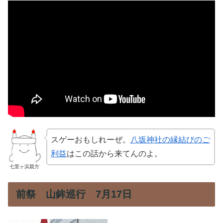
スゲーおもしれーぜ。
八坂神社の縁結びのご
利益
はこの話から来てんのよ。
七里ヶ浜親方
前祭 山鉾巡行 7月17日