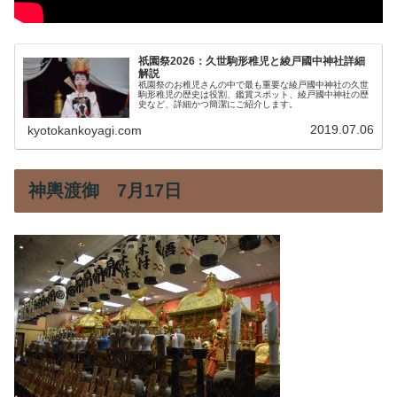
祇園祭2026：久世駒形稚児と綾戸國中神社詳細
解説
祇園祭のお稚児さんの中で最も重要な綾戸國中神社の久世
駒形稚児の歴史は役割、鑑賞スポット、綾戸國中神社の歴
史など、詳細かつ簡潔にご紹介します。
2019.07.06
kyotokankoyagi.com
神輿渡御 7月17日