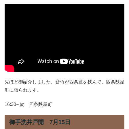
先ほど御紹介しました、斎竹が四条通を挟んで、四条麩屋
町に張られます。
16:30~ 於 四条麩屋町
御手洗井戸開 7月15日