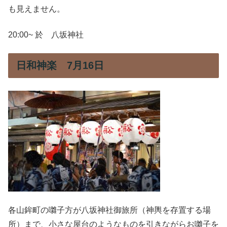
も見えません。
20:00~ 於 八坂神社
日和神楽 7月16日
各山鉾町の囃子方が八坂神社御旅所（神輿を存置する場
所）まで、小さな屋台のようなものを引きながらお囃子を