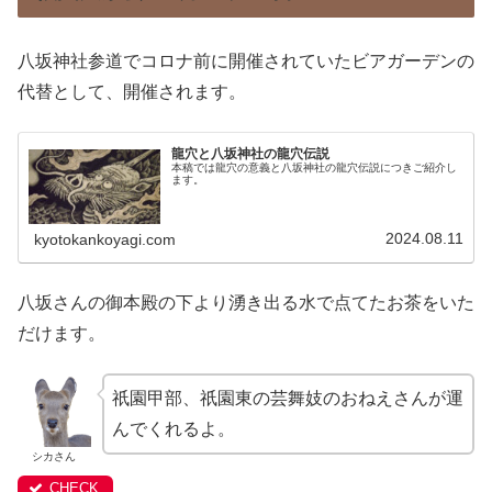
八坂神社参道でコロナ前に開催されていたビアガーデンの
代替として、開催されます。
龍穴と八坂神社の龍穴伝説
本稿では龍穴の意義と八坂神社の龍穴伝説につきご紹介し
ます。
2024.08.11
kyotokankoyagi.com
八坂さんの御本殿の下より湧き出る水で点てたお茶をいた
だけます。
祇園甲部、祇園東の芸舞妓のおねえさんが運
んでくれるよ。
シカさん