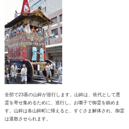
全部で23基の山鉾が巡行します。山鉾は、依代として悪
霊を寄せ集めるために、巡行し、お囃子で御霊を鎮めま
す。山鉾は各山鉾町に帰えると、すぐさま解体され、御霊
は退散させられます。