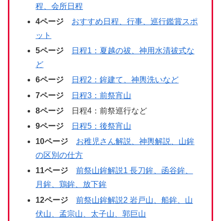
程、会所日程
4ページ
おすすめ日程、行事、巡行鑑賞スポ
ット
5
ページ
日程1：夏越の祓、神用水清祓式な
ど
6ページ
日程2：鉾建て、神輿洗いなど
7ページ
日程3：前祭宵山
8ページ
日程4：前祭巡行など
9ページ
日程5：後祭宵山
10ページ
お稚児さん解説、神輿解説、山鉾
の区別の仕方
11ページ
前祭山鉾解説1 長刀鉾、函谷鉾、
月鉾、鶏鉾、放下鉾
12ページ
前祭山鉾解説2 岩戸山、船鉾、山
伏山、孟宗山、太子山、郭巨山