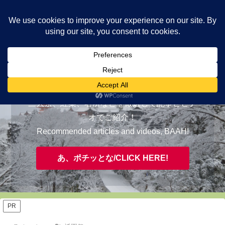
ヤギが皆様の知らない京都をご案内/ THE MOST FASCINATING KYOTO,
EVAAH!
おすすめ/RECOMMENDED
三大祭、紅葉、名所などを厳選して記事とビデ
オでご紹介！
Recommended articles and videos, BAAH!
あ、ポチッとな/CLICK HERE!
PR