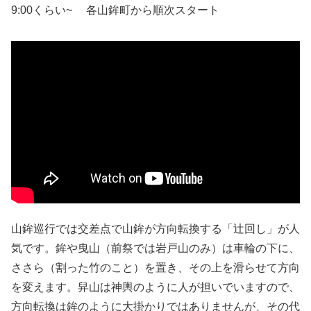
9:00くらい~ 各山鉾町から順次スタート
山鉾巡行では交差点で山鉾が方向転換する「辻回し」が人
気です。鉾や曳山（前祭では岩戸山のみ）は車輪の下に、
ささら（割った竹のこと）を置き、その上を滑らせて方向
を変えます。舁山は神輿のように人が担いでいますので、
方向転換は鉾のように大掛かりではありませんが、その代