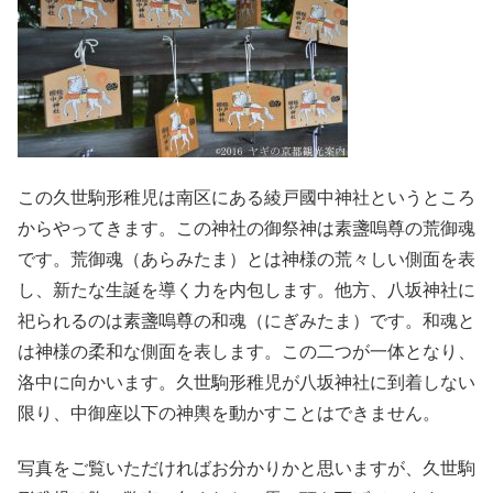
この久世駒形稚児は南区にある綾戸國中神社というところ
からやってきます。この神社の御祭神は素盞嗚尊の荒御魂
です。荒御魂（あらみたま）とは神様の荒々しい側面を表
し、新たな生誕を導く力を内包します。他方、八坂神社に
祀られるのは素盞嗚尊の和魂（にぎみたま）です。和魂と
は神様の柔和な側面を表します。この二つが一体となり、
洛中に向かいます。久世駒形稚児が八坂神社に到着しない
限り、中御座以下の神輿を動かすことはできません。
写真をご覧いただければお分かりかと思いますが、久世駒