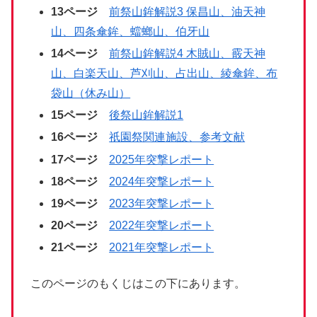
13ページ
前祭山鉾解説3 保昌山、油天神
山、四条傘鉾、蟷螂山、伯牙山
14ページ
前祭山鉾解説4 木賊山、霰天神
山、白楽天山、芦刈山、占出山、綾傘鉾、布
袋山（休み山）
15ページ
後祭山鉾解説1
16ページ
祇園祭関連施設、参考文献
17ページ
2025年突撃レポート
18ページ
2024年突撃レポート
19ページ
2023年突撃レポート
20ページ
2022年突撃レポート
21ページ
2021年突撃レポート
このページのもくじはこの下にあります。