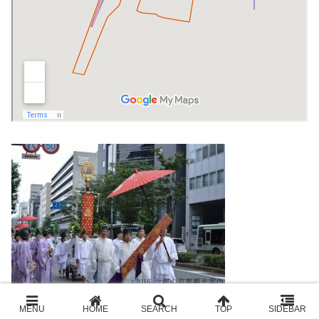
神幸祭（と還幸祭）に際し、神宝奉持列が神輿に先立ちす