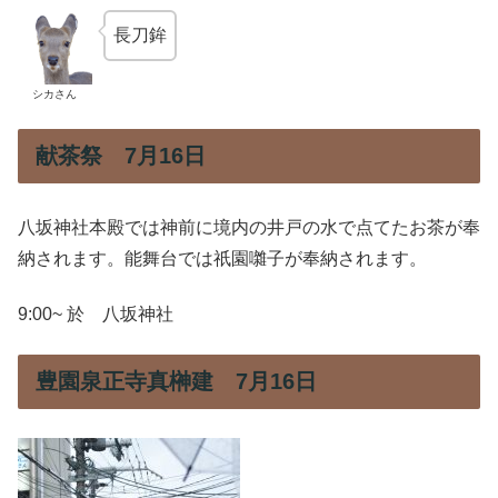
長刀鉾
シカさん
献茶祭 7月16日
八坂神社本殿では神前に境内の井戸の水で点てたお茶が奉
納されます。能舞台では祇園囃子が奉納されます。
9:00~ 於 八坂神社
豊園泉正寺真榊建 7月16日