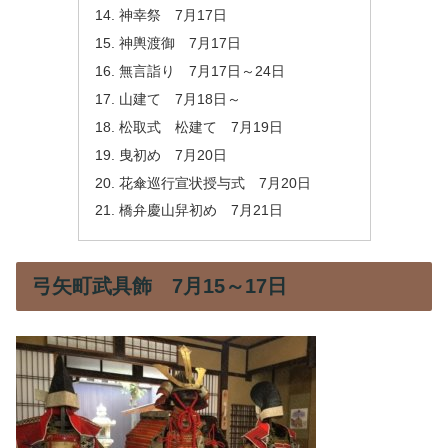
神幸祭 7月17日
神輿渡御 7月17日
無言詣り 7月17日～24日
山建て 7月18日～
松取式 松建て 7月19日
曳初め 7月20日
花傘巡行宣状授与式 7月20日
橋弁慶山舁初め 7月21日
弓矢町武具飾 7月15～17日