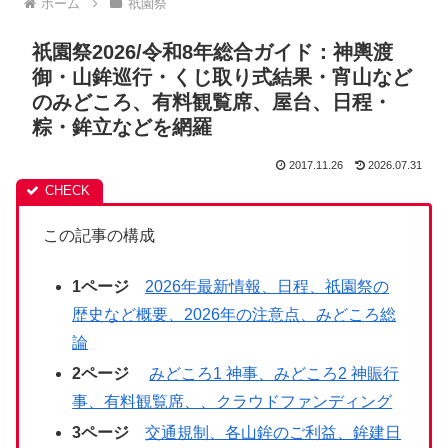
ホーム
祇園祭
祇園祭2026/令和8年総合ガイド：神輿渡
御・山鉾巡行・くじ取り式結果・宵山など
のみどころ、有料観覧席、屋台、日程・
粽・鉾立などを網羅
2017.11.26
2026.07.31
この記事の構成
1ページ
2026年最新情報、日程、祇園祭の
歴史など概要、2026年の注意点、みどころ総
論
2ページ
みどころ1 神事、みどころ2 神賑行
事、有料観覧席、、クラウドファンディング
3ページ
交通規制、各山鉾のご利益、鉾建日