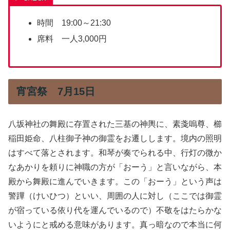
時間 19:00～21:30
席料 一人3,000円
宵宮祭 7月15日
八坂神社の舞殿に存置された三基の神輿に、素戔嗚尊、櫛
稲田姫命、八柱御子神の御霊をお遷しします。境内の照明
はすべて落とされます。和琴が奏でられる中、行灯の微か
なあかりを頼りに神職の方が「おーう」と言いながら、本
殿から舞殿に進んでいきます。この「おーう」という声は
警蹕（けいひつ）といい、周囲の人に対し（ここでは御霊
が宿っている依り代を運んでいるので）不敬をはたらかな
いようにと戒める意味があります。真っ暗なので本当に何