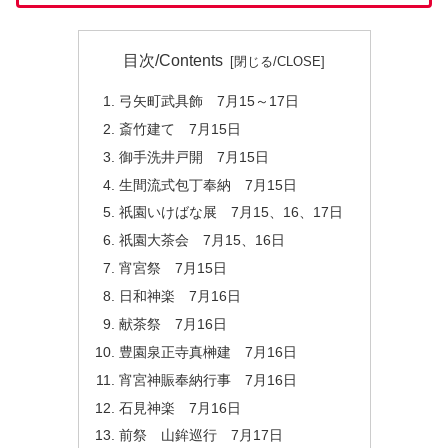
目次/Contents
弓矢町武具飾 7月15～17日
斎竹建て 7月15日
御手洗井戸開 7月15日
生間流式包丁奉納 7月15日
祇園いけばな展 7月15、16、17日
祇園大茶会 7月15、16日
宵宮祭 7月15日
日和神楽 7月16日
献茶祭 7月16日
豊園泉正寺真榊建 7月16日
宵宮神賑奉納行事 7月16日
石見神楽 7月16日
前祭 山鉾巡行 7月17日