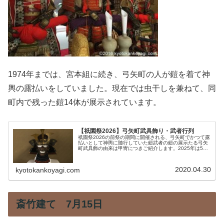
1974年までは、宮本組に続き、弓矢町の人が鎧を着て神
輿の露払いをしていました。現在では虫干しを兼ねて、同
町内で残った鎧14体が展示されています。
【祇園祭2026】弓矢町武具飾り・武者行列
祇園祭2026の前祭の期間に開催される、弓矢町でかつて露
払いとして神輿に随行していた鎧武者の鎧の展示たる弓矢
町武具飾の由来は甲冑につきご紹介します。2025年は50
年ぶりに神幸祭に復帰しました。
2020.04.30
kyotokankoyagi.com
斎竹建て 7月15日