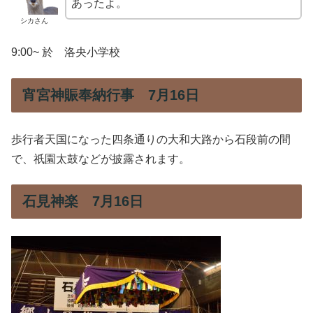
あったよ。
シカさん
9:00~ 於 洛央小学校
宵宮神賑奉納行事 7月16日
歩行者天国になった四条通りの大和大路から石段前の間
で、祇園太鼓などが披露されます。
石見神楽 7月16日