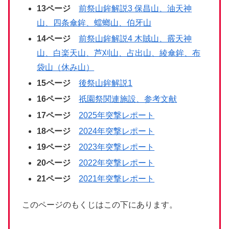
13ページ
前祭山鉾解説3 保昌山、油天神
山、四条傘鉾、蟷螂山、伯牙山
14ページ
前祭山鉾解説4 木賊山、霰天神
山、白楽天山、芦刈山、占出山、綾傘鉾、布
袋山（休み山）
15ページ
後祭山鉾解説1
16ページ
祇園祭関連施設、参考文献
17ページ
2025年突撃レポート
18ページ
2024年突撃レポート
19ページ
2023年突撃レポート
20ページ
2022年突撃レポート
21ページ
2021年突撃レポート
このページのもくじはこの下にあります。