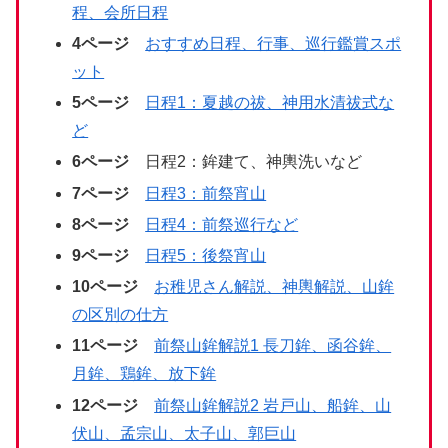
程、会所日程
4ページ
おすすめ日程、行事、巡行鑑賞スポ
ット
5
ページ
日程1：夏越の祓、神用水清祓式な
ど
6ページ
日程2：鉾建て、神輿洗いなど
7ページ
日程3：前祭宵山
8ページ
日程4：前祭巡行など
9ページ
日程5：後祭宵山
10ページ
お稚児さん解説、神輿解説、山鉾
の区別の仕方
11ページ
前祭山鉾解説1 長刀鉾、函谷鉾、
月鉾、鶏鉾、放下鉾
12ページ
前祭山鉾解説2 岩戸山、船鉾、山
伏山、孟宗山、太子山、郭巨山