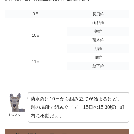
9日
長刀鉾
函谷鉾
鶏鉾
10日
菊水鉾
月鉾
船鉾
11日
放下鉾
菊水鉾は10日から組み立てが始まるけど、
別の場所で組み立てて、15日の15:30頃に町
シカさん
内に移動だよ。