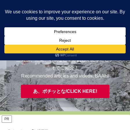
ヤギが皆様の知らない京都をご案内/ THE MOST FASCINATING KYOTO,
EVAAH!
おすすめ/RECOMMENDED
三大祭、紅葉、名所などを厳選して記事とビデ
オでご紹介！
Recommended articles and videos, BAAH!
あ、ポチッとな/CLICK HERE!
PR