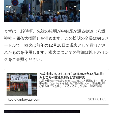
まずは、19時頃、先祓の松明が中御座が通る参道（八坂
神社～四条大橋間）を清めます。この松明の全長は約５メ
ートルで、種火は前年の12月28日に朮火として鑽りださ
れたものを使用します。朮火についての詳細は以下のリン
クをご参照ください。
八坂神社のをけら/おけら詣り2025年12月31日:
みどころや交通規制など詳細解説
八坂神社のおけら詣り2025/12/31につき解説します。願い
事を書いたおけら木をおけら灯籠の日にくべ、吉兆縄と呼
ばれる縄に火を移し、くるくる回しながら、自宅に持ち帰
り、お雑煮などの火種にし、一年の健康を祈念し、縄は火
伏のお守りとします。
2017.01.03
kyotokankoyagi.com