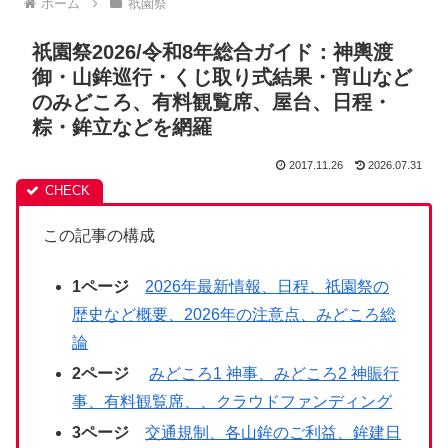
ホーム
祇園祭
祇園祭2026/令和8年総合ガイド：神輿渡
御・山鉾巡行・くじ取り式結果・宵山など
のみどころ、有料観覧席、屋台、日程・
粽・鉾立などを網羅
2017.11.26
2026.07.31
この記事の構成
1ページ
2026年最新情報、日程、祇園祭の
歴史など概要、2026年の注意点、みどころ総
論
2ページ
みどころ1 神事、みどころ2 神賑行
事、有料観覧席、、クラウドファンディング
3ページ
交通規制、各山鉾のご利益、鉾建日