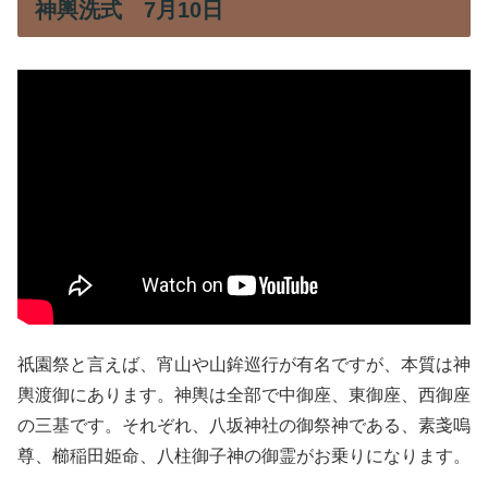
神輿洗式 7月10日
祇園祭と言えば、宵山や山鉾巡行が有名ですが、本質は神
輿渡御にあります。神輿は全部で中御座、東御座、西御座
の三基です。それぞれ、八坂神社の御祭神である、素戔嗚
尊、櫛稲田姫命、八柱御子神の御霊がお乗りになります。