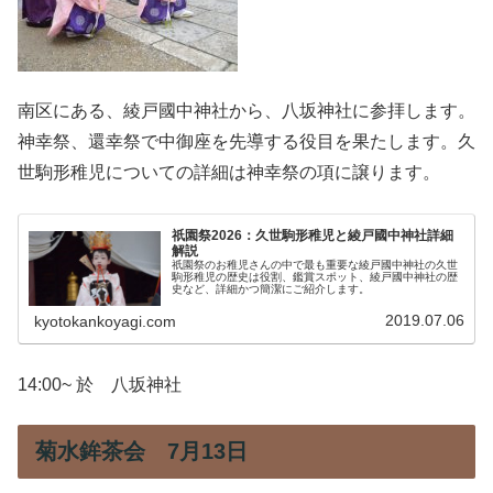
南区にある、綾戸國中神社から、八坂神社に参拝します。
神幸祭、還幸祭で中御座を先導する役目を果たします。久
世駒形稚児についての詳細は神幸祭の項に譲ります。
祇園祭2026：久世駒形稚児と綾戸國中神社詳細
解説
祇園祭のお稚児さんの中で最も重要な綾戸國中神社の久世
駒形稚児の歴史は役割、鑑賞スポット、綾戸國中神社の歴
史など、詳細かつ簡潔にご紹介します。
2019.07.06
kyotokankoyagi.com
14:00~ 於 八坂神社
菊水鉾茶会 7月13日