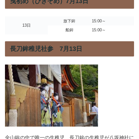
曳初め（ひきぞめ）7月13日
放下鉾
15:00～
13日
船鉾
15:00～
長刀鉾稚児社参 7月13日
全山鉾の中で唯一の生稚児、長刀鉾の生稚児が八坂神社に