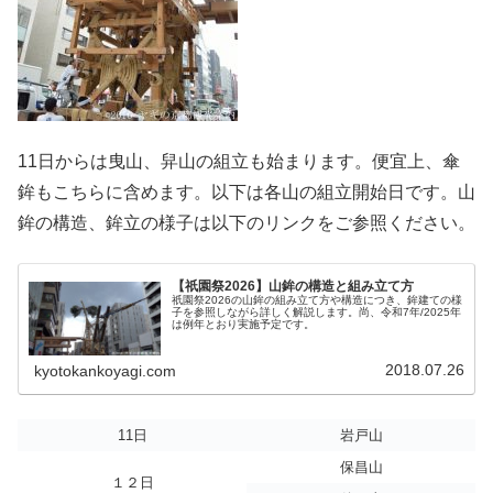
11日からは曳山、舁山の組立も始まります。便宜上、傘
鉾もこちらに含めます。以下は各山の組立開始日です。山
鉾の構造、鉾立の様子は以下のリンクをご参照ください。
【祇園祭2026】山鉾の構造と組み立て方
祇園祭2026の山鉾の組み立て方や構造につき、鉾建ての様
子を参照しながら詳しく解説します。尚、令和7年/2025年
は例年とおり実施予定です。
2018.07.26
kyotokankoyagi.com
11日
岩戸山
保昌山
１２日