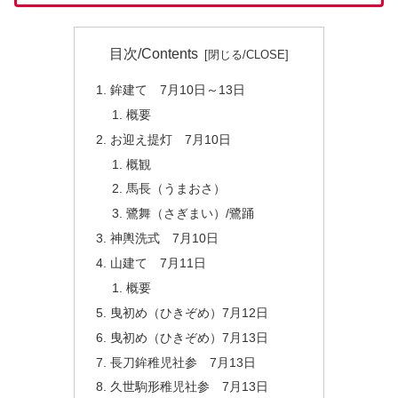
目次/Contents
鉾建て 7月10日～13日
概要
お迎え提灯 7月10日
概観
馬長（うまおさ）
鷺舞（さぎまい）/鷺踊
神輿洗式 7月10日
山建て 7月11日
概要
曳初め（ひきぞめ）7月12日
曳初め（ひきぞめ）7月13日
長刀鉾稚児社参 7月13日
久世駒形稚児社参 7月13日