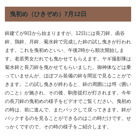
曳初め（ひきぞめ）7月12日
鉾建てが9日から始まりますが、12日には長刀鉾、函谷
鉾、鶏鉾、月鉾、菊水鉾で完成した鉾の試し曳きが行われ
ます。これを曳初めといい、午後2時から順次開始しま
す。老若男女だれでも曳かせてもらえます。ヤギ撮影隊は
菊水鉾と長刀鉾を曳かせてもらいました。御神体などは乗
っていませんが、ほぼフル装備の鉾を間近で見ることがで
きます。この試し曳きが終わると、鉾の周囲には埒（囲い
のこと）が施され、その後、駒形提灯が灯されます。今年
の長刀鉾の曳初めの様子をビデオでご覧ください。曳初め
の時は、前に進んで、またバックして戻ってきます。鉾が
バックするのを見ることができるのはこの時だけです。せ
っかくですので、その時の様子をご紹介します。