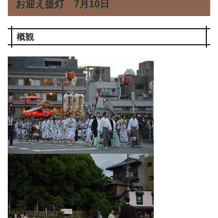
お迎え提灯 7月10日
概観