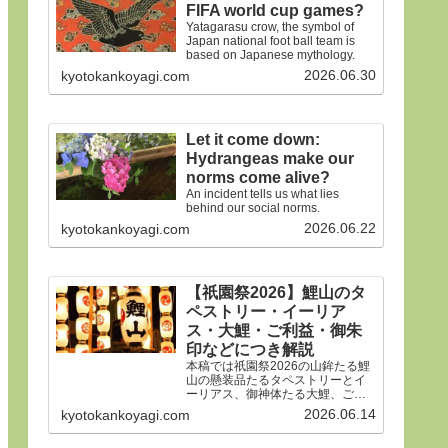
FIFA world cup games?
Yatagarasu crow, the symbol of
Japan national foot ball team is
based on Japanese mythology.
2026.06.30
kyotokankoyagi.com
Let it come down:
Hydrangeas make our
norms come alive?
An incident tells us what lies
behind our social norms.
2026.06.22
kyotokankoyagi.com
【祇園祭2026】鯉山のタ
ペストリー・イーリア
ス・大鯉・ご利益・御朱
印などにつき解説
本稿では祇園祭2026の山鉾たる鯉
山の懸装品たるタペストリーとイ
ーリアス、御神体たる大鯉、ご利
益、御朱印などにつき詳細に解説
2026.06.14
kyotokankoyagi.com
申しあげます。合掌