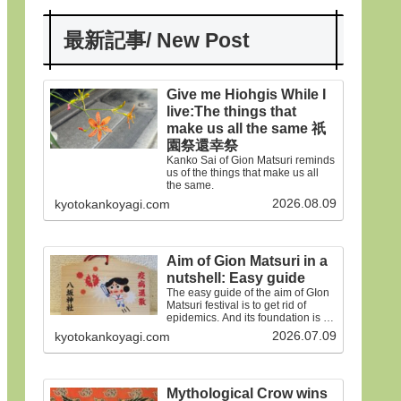
最新記事/ New Post
Give me Hiohgis While I
live:The things that
make us all the same 祇
園祭還幸祭
Kanko Sai of Gion Matsuri reminds
us of the things that make us all
the same.
2026.08.09
kyotokankoyagi.com
Aim of Gion Matsuri in a
nutshell: Easy guide
The easy guide of the aim of GIon
Matsuri festival is to get rid of
epidemics. And its foundation is on
the old faiths.
2026.07.09
kyotokankoyagi.com
Mythological Crow wins