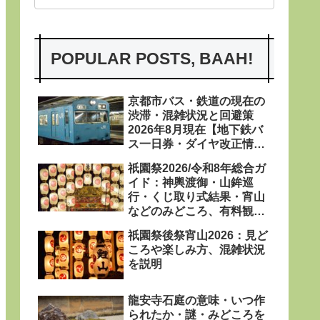
POPULAR POSTS, BAAH!
京都市バス・鉄道の現在の
渋滞・混雑状況と回避策
2026年8月現在【地下鉄バ
ス一日券・ダイヤ改正情報
あり〼】
祇園祭2026/令和8年総合ガ
イド：神輿渡御・山鉾巡
行・くじ取り式結果・宵山
などのみどころ、有料観覧
席、屋台、日程・粽・鉾立
祇園祭後祭宵山2026：見ど
などを網羅
ころや楽しみ方、混雑状況
を説明
龍安寺石庭の意味・いつ作
られたか・謎・みどころを