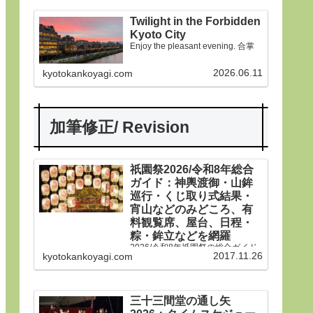
Twilight in the Forbidden
Kyoto City
Enjoy the pleasant evening. 合掌
2026.06.11
kyotokankoyagi.com
加筆修正/ Revision
祇園祭2026/令和8年総合
ガイド：神輿渡御・山鉾
巡行・くじ取り式結果・
宵山などのみどころ、有
料観覧席、屋台、日程・
粽・鉾立などを網羅
2026/令和8年祇園祭の総合ガイド
2017.11.26
kyotokankoyagi.com
です。本年は神輿渡御、山鉾巡
行、宵山などのみどころ、有料観
覧席、くじ取り式の結果一覧、歴
史や由来、前祭・後祭・山鉾巡
行・神輿渡御などの行事の日程、
三十三間堂の通し矢
生稚児や久世駒形稚児、各山鉾や