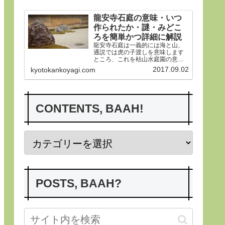
す。
龍安寺石庭の意味・いつ
作られたか・謎・みどこ
ろを簡単かつ詳細に解説
龍安寺石庭は一義的には海と山、
通説では虎の子渡しを意味します
ところ、これを枯山水庭園の意義
から詳らかにします。その後、い
2017.09.02
kyotokankoyagi.com
つ作られたかなど龍安寺の歴史や
謎、みどころにつき紹介申し上げ
ます。合掌
CONTENTS, BAAH!
POSTS, BAAH?