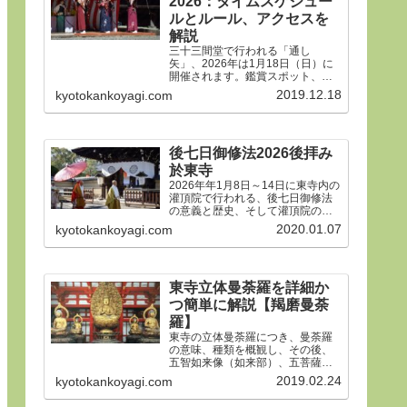
2026：タイムスケジュー
御朱印、屋台や歩行者天国や交通
規制などのおすすめ情報です。
ルとルール、アクセスを
解説
三十三間堂で行われる「通し
矢」、2026年は1月18日（日）に
開催されます。鑑賞スポット、タ
イムスケジュール、ルールや歴
2019.12.18
kyotokankoyagi.com
史、そして三十三間堂の概要、ア
クセス方法などをご紹介します。
後七日御修法2026後拝み
於東寺
2026年年1月8日～14日に東寺内の
灌頂院で行われる、後七日御修法
の意義と歴史、そして灌頂院の内
部で何をするのかを解説した後、
2020.01.07
kyotokankoyagi.com
14日の「後拝み」での灌頂院参拝
方法などをご紹介します。合掌。
東寺立体曼荼羅を詳細か
つ簡単に解説【羯磨曼荼
羅】
東寺の立体曼荼羅につき、曼荼羅
の意味、種類を概観し、その後、
五智如来像（如来部）、五菩薩像
（菩薩部）、五大明王像（明王
2019.02.24
kyotokankoyagi.com
部）につき、21体すべて、一体ず
つ簡潔にわかりやすく解説しま