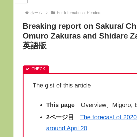
ホーム
For International Readers
Breaking report on Sakura/ Ch
Omuro Zakuras and Shidar
英語版
The gist of this article
This page
Overview、Migoro, B
2ページ目
The forecast of 2020:
around April 20