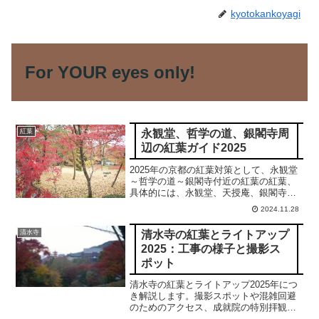
kyotokankoyagi
For YOUR eyes only!
永観堂、哲学の道、銀閣寺周
紅葉
辺の紅葉ガイド2025
2025年の京都の紅葉対策として、永観堂
～哲学の道～銀閣寺付近の紅葉の紅葉、
具体的には、永観堂、天授庵、銀閣寺、
南禅寺、真如堂、金戒光明寺、法然院、
2024.11.28
安楽寺、大豊神社、哲学の道につき、特
徴、ライトアップの有無,アクセスなどを
清水寺の紅葉とライトアップ
清水寺
網羅的にご紹介します。
2025：工事の様子と撮影ス
ポット
清水寺の紅葉とライトアップ2025年につ
き解説します。撮影スポットや混雑回避
のためのアクセス、成就院の特別拝観や
隋求堂の胎内めぐりなども併せて世界一