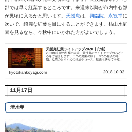
部では早く紅葉するところです。来週末以降が市内中心部
が見頃に入るかと思います。
天授庵
は、
興臨院
、
永観堂
に
次いで、綺麗な紅葉を目にすることができます。枯山水庭
園を見るなら、今秋中にいかれた方がよいでしょう。
天授庵紅葉ライトアップ2020【穴場】
2020年京都の紅葉の穴場、天授庵のライトアップのみどこ
ろをご紹介します。二つの庭園の様子、3つの見頃の時
期、近隣のおすすめの場所やコース、歴史も併せて手短
に、かつ、世界一詳らかにご紹介します。
2018.10.02
kyotokankoyagi.com
11月17日
清水寺