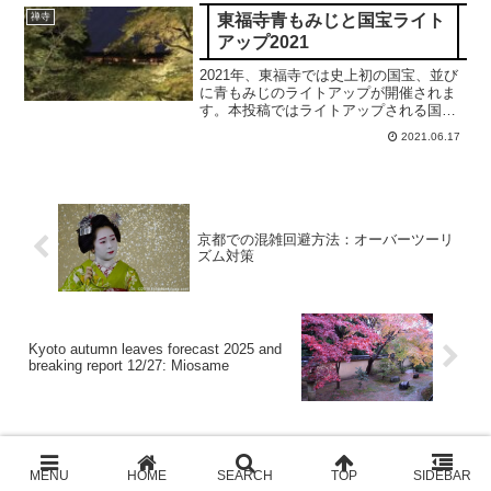
東福寺青もみじと国宝ライト
禅寺
アップ2021
2021年、東福寺では史上初の国宝、並び
に青もみじのライトアップが開催されま
す。本投稿ではライトアップされる国宝
の三門や洗玉澗や通天橋の青もみじの楽
2021.06.17
しみかたなど、詳細に紹介申し上げま
す。合掌。
京都での混雑回避方法：オーバーツーリ
ズム対策
Kyoto autumn leaves forecast 2025 and
breaking report 12/27: Miosame