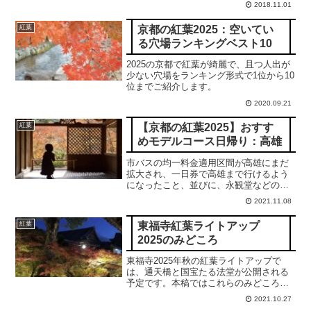
2018.11.01
詳細かつ簡潔にご紹介します。
京都の紅葉2025：空いてい
紅葉
る穴場ランキングベスト10
2025の京都で紅葉が綺麗で、且つ人出が
少ない穴場をランキング形式で1位から10
位までご紹介します。
2020.09.21
【京都の紅葉2025】おすす
紅葉
めモデルコース日帰り：高雄
市バスの均一料金適用区間が高雄にまだ
拡大され、一日券で高雄まで行けるよう
になったこと、並びに、永観堂などの市
内の名所と比較し、混雑の緩和が期待で
2021.11.08
きることに鑑み、本投稿では、高雄の紅
葉の名所たる高山寺、西明寺、神護寺を
東福寺紅葉ライトアップ
紅葉
回り、最後に龍安寺に至る日帰りコース
2025のみどころ
をご紹介します。
東福寺2025年秋の紅葉ライトアップで
は、通天橋と国宝たる法堂が公開される
予定です。本稿ではこれらのみどころに
つきビデオや写真を交えながら解説申し
2021.10.27
上げます。合掌。