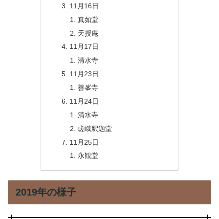
11月16日
真如堂
天授庵
11月17日
清水寺
11月23日
善峯寺
11月24日
清水寺
嵯峨釈迦堂
11月25日
永観堂
2019年の様子