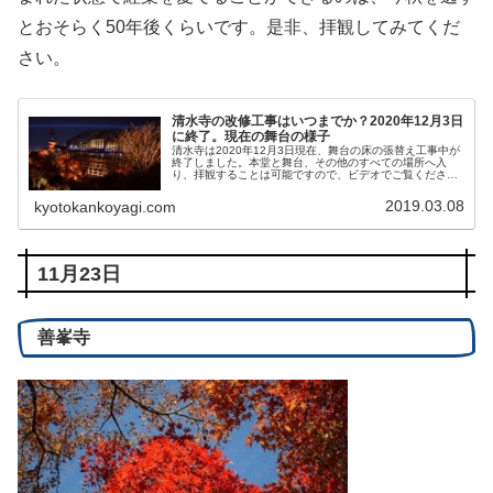
とおそらく50年後くらいです。是非、拝観してみてくだ
さい。
清水寺の改修工事はいつまでか？2020年12月3日
に終了。現在の舞台の様子
清水寺は2020年12月3日現在、舞台の床の張替え工事中が
終了しました。本堂と舞台、その他のすべての場所へ入
り、拝観することは可能ですので、ビデオでご覧くださ
い。本堂の檜皮葺屋根の葺き替え工事は今年2月に終了
し、「平成の大改修」は12月3日の舞台の開放を以て終了
2019.03.08
kyotokankoyagi.com
となりました。檜皮葺の工法、舞台の様子など、宇宙一詳
細かつ簡潔にご紹介します。
11月23日
善峯寺