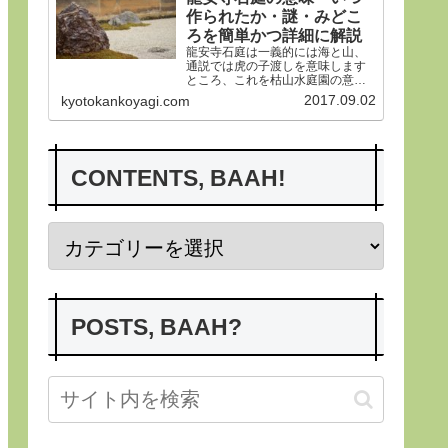
作られたか・謎・みどこ
ろを簡単かつ詳細に解説
龍安寺石庭は一義的には海と山、
通説では虎の子渡しを意味します
ところ、これを枯山水庭園の意義
から詳らかにします。その後、い
2017.09.02
kyotokankoyagi.com
つ作られたかなど龍安寺の歴史や
謎、みどころにつき紹介申し上げ
ます。合掌
CONTENTS, BAAH!
POSTS, BAAH?