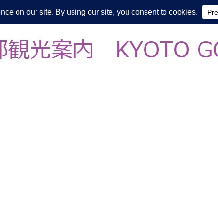
皆様の知らない京都をご案内/ THE MOST FASCINATING KYOTO, EV