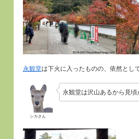
永観堂
は下火に入ったものの、依然とし
永観堂は沢山あるから見頃
シカさん