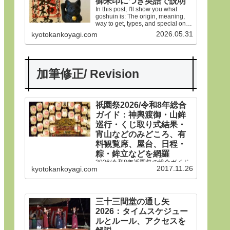
御朱印につき英語で説明
In this post, I'll show you what
goshuin is: The origin, meaning,
way to get, types, and special ones
in Gion Matsuri festival.
2026.05.31
kyotokankoyagi.com
加筆修正/ Revision
祇園祭2026/令和8年総合
ガイド：神輿渡御・山鉾
巡行・くじ取り式結果・
宵山などのみどころ、有
料観覧席、屋台、日程・
粽・鉾立などを網羅
2026/令和8年祇園祭の総合ガイド
2017.11.26
kyotokankoyagi.com
です。本年は神輿渡御、山鉾巡
行、宵山などのみどころ、有料観
覧席、くじ取り式の結果一覧、歴
史や由来、前祭・後祭・山鉾巡
行・神輿渡御などの行事の日程、
三十三間堂の通し矢
生稚児や久世駒形稚児、各山鉾や
2026：タイムスケジュー
御朱印、屋台や歩行者天国や交通
規制などのおすすめ情報です。
ルとルール、アクセスを