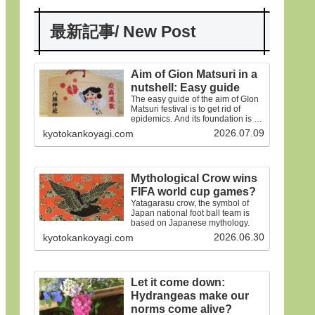
最新記事/ New Post
Aim of Gion Matsuri in a
nutshell: Easy guide
The easy guide of the aim of GIon
Matsuri festival is to get rid of
epidemics. And its foundation is on
the old faiths.
2026.07.09
kyotokankoyagi.com
Mythological Crow wins
FIFA world cup games?
Yatagarasu crow, the symbol of
Japan national foot ball team is
based on Japanese mythology.
2026.06.30
kyotokankoyagi.com
Let it come down:
Hydrangeas make our
norms come alive?