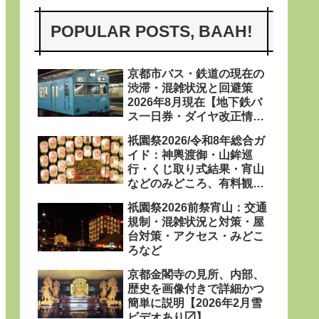
POPULAR POSTS, BAAH!
京都市バス・鉄道の現在の
渋滞・混雑状況と回避策
2026年8月現在【地下鉄バ
ス一日券・ダイヤ改正情報
あり〼】
祇園祭2026/令和8年総合ガ
イド：神輿渡御・山鉾巡
行・くじ取り式結果・宵山
などのみどころ、有料観覧
席、屋台、日程・粽・鉾立
祇園祭2026前祭宵山：交通
などを網羅
規制・混雑状況と対策・屋
台対策・アクセス・みどこ
ろなど
京都金閣寺の見所、内部、
歴史を画像付きで詳細かつ
簡単に説明【2026年2月雪
ビデオあり〼】