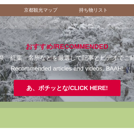
京都観光マップ
持ち物リスト
おすすめ/RECOMMENDED
祭、紅葉、名所などを厳選して記事とビデオでご
Recommended articles and videos, BAAH!
あ、ポチッとな/CLICK HERE!