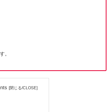
す。
nts
月