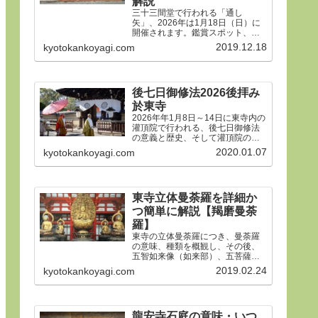
解説
三十三間堂で行われる「通し
矢」、2026年は1月18日（日）に
開催されます。鑑賞スポット、タ
イムスケジュール、ルールや歴
2019.12.18
kyotokankoyagi.com
史、そして三十三間堂の概要、ア
クセス方法などをご紹介します。
後七日御修法2026後拝み
於東寺
2026年年1月8日～14日に東寺内の
灌頂院で行われる、後七日御修法
の意義と歴史、そして灌頂院の内
部で何をするのかを解説した後、
2020.01.07
kyotokankoyagi.com
14日の「後拝み」での灌頂院参拝
方法などをご紹介します。合掌。
東寺立体曼荼羅を詳細か
つ簡単に解説【羯磨曼荼
羅】
東寺の立体曼荼羅につき、曼荼羅
の意味、種類を概観し、その後、
五智如来像（如来部）、五菩薩像
（菩薩部）、五大明王像（明王
2019.02.24
kyotokankoyagi.com
部）につき、21体すべて、一体ず
つ簡潔にわかりやすく解説しま
す。
龍安寺石庭の意味・いつ