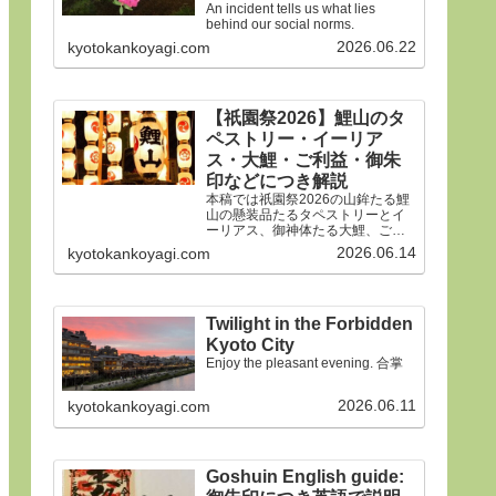
An incident tells us what lies
behind our social norms.
2026.06.22
kyotokankoyagi.com
【祇園祭2026】鯉山のタ
ペストリー・イーリア
ス・大鯉・ご利益・御朱
印などにつき解説
本稿では祇園祭2026の山鉾たる鯉
山の懸装品たるタペストリーとイ
ーリアス、御神体たる大鯉、ご利
益、御朱印などにつき詳細に解説
2026.06.14
kyotokankoyagi.com
申しあげます。合掌
Twilight in the Forbidden
Kyoto City
Enjoy the pleasant evening. 合掌
2026.06.11
kyotokankoyagi.com
Goshuin English guide: