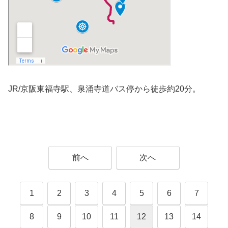
JR/京阪東福寺駅、泉涌寺道バス停から徒歩約20分。
前へ
次へ
1
2
3
4
5
6
7
8
9
10
11
12
13
14