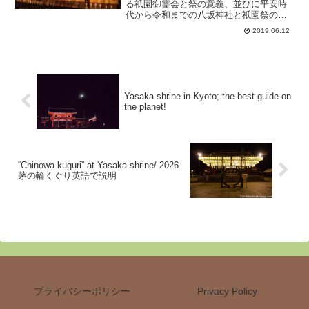
る祇園御霊会と祭の意義、並びに平安時
代から令和までの八坂神社と祇園祭の主
要な変遷を完全網羅。
2019.06.12
Yasaka shrine in Kyoto; the best guide on
the planet!
“Chinowa kuguri” at Yasaka shrine/ 2026
茅の輪くぐり英語で説明
プライバシーポリシー
Privacy Policy