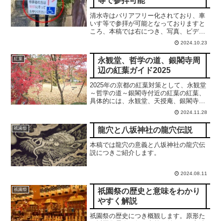
等で参拝可能
清水寺はバリアフリー化されており、車
いす等で参拝が可能となっておりますと
ころ、本稿では右につき、写真、ビデオ
を駆使して詳細に解説申し上げます。合
2024.10.23
掌
永観堂、哲学の道、銀閣寺周
紅葉
辺の紅葉ガイド2025
2025年の京都の紅葉対策として、永観堂
～哲学の道～銀閣寺付近の紅葉の紅葉、
具体的には、永観堂、天授庵、銀閣寺、
南禅寺、真如堂、金戒光明寺、法然院、
2024.11.28
安楽寺、大豊神社、哲学の道につき、特
徴、ライトアップの有無,アクセスなどを
龍穴と八坂神社の龍穴伝説
祇園祭
網羅的にご紹介します。
本稿では龍穴の意義と八坂神社の龍穴伝
説につきご紹介します。
2024.08.11
祇園祭の歴史と意味をわかり
祇園祭
やすく解説
祇園祭の歴史につき概観します。原形た