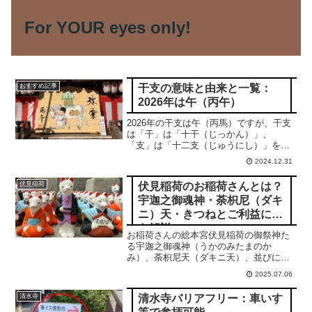
For YOUR eyes only!
干支の意味と由来と一覧：
おすすめ記事
2026年は午（丙午）
2026年の干支は午（丙馬）ですが、干支
は「干」は「十干（じっかん）」、
「支」は「十二支（じゅうにし）」を意
味し、暦をあらわす場合に用いられま
2024.12.31
す。本稿ではこれらの意味と由来につき
解説し、一覧します。
伏見稲荷のお稲荷さんとは？
伏見稲荷
宇迦之御魂神・荼枳尼（ダキ
ニ）天・きつねとご利益につ
き解説
お稲荷さんの総本宮伏見稲荷の御祭神た
る宇迦之御魂神（うかのみたまのか
み）、荼枳尼天（ダキニ天）、並びにお
稲荷さんから想起される狐さんとそのご
2025.07.06
利益につき解説します。合掌
清水寺バリアフリー：車いす
清水寺