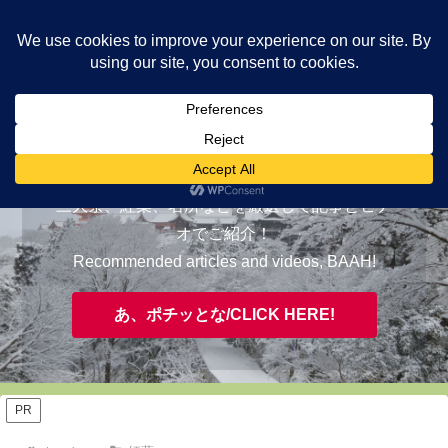
ヤギが皆様の知らない京都をご案内/ THE MOST FASCINATING KYOTO,
EVAAH!
おすすめ/RECOMMENDED
三大祭、紅葉、名所などを厳選して記事とビデ
オでご紹介！
Recommended articles and videos, BAAH!
あ、ポチッとな/CLICK HERE!
PR