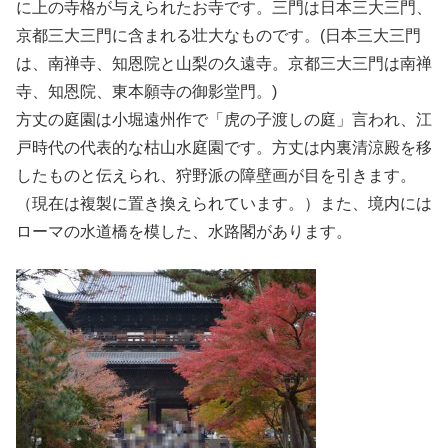
に上の寺格が与えられたお寺です。三門は日本三大三門、
京都三大三門に含まれる壮大なものです。(日本三大三門
は、南禅寺、知恩院と山梨の久遠寺。京都三大三門は南禅
寺、知恩院、東本願寺の御影堂門。)
方丈の庭園は小堀遠州作で「虎の子渡しの庭」言われ、江
戸時代の代表的な枯山水庭園です。方丈は内裏清涼殿を移
したものと伝えられ、狩野派の障壁画が目を引きます。
（現在は複製に置き換えられています。）また、境内には
ローマの水道橋を模した、水路閣があります。