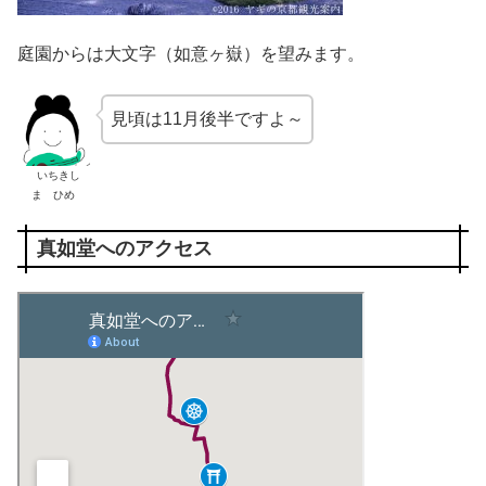
庭園からは大文字（如意ヶ嶽）を望みます。
見頃は11月後半ですよ～
いちきし
ま ひめ
真如堂へのアクセス