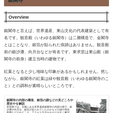
Overview
銀閣寺と言えば、世界遺産、東山文化の代表建築として有
名です。観音殿（いわゆる銀閣寺）は二層構造で、金閣寺
とはことなり、銀箔が貼られた痕跡はありません。観音殿
前の銀沙灘、向月台などが有名です。東求堂は東山殿（銀
閣寺の前身）建立当時の建物です。
紅葉となると少し地味な印象があるかもしれません。然し
ながら、銀閣寺の紅葉は緑や観音殿（いわゆる銀閣寺のこ
と）との調和が素晴らしいところです。
銀閣寺の内部の構造、銀箔の謎などの見どころや
歴史やを解説
本投稿では、京都にある世界遺産銀閣寺の内部の様子、銀
沙灘や向月台、銀箔が貼られていたのかなどの謎や歴史、
庭園などのみどころ、アクセス方法をわかりやすく解説し