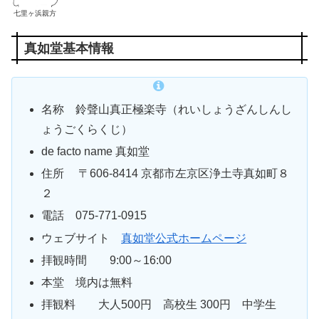
七里ヶ浜親方
真如堂基本情報
名称
鈴聲山
真正極楽寺（れいしょうざんしんし
ょうごくらくじ）
de facto name 真如堂
住所
〒606-8414
京都市左京区浄土寺真如町８
２
電話
075-771-0915
ウェブサイト
真如堂公式ホームページ
拝観時間 9:00～16:00
本堂 境内は無料
拝観料 大人500円 高校生 300円 中学生