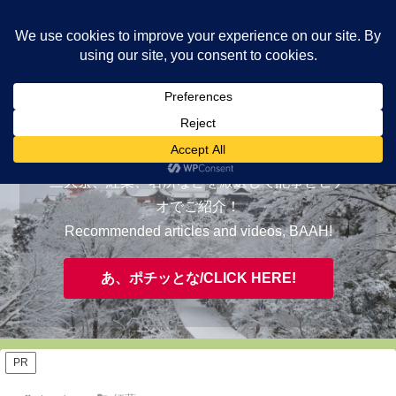
ヤギが皆様の知らない京都をご案内/ THE MOST FASCINATING KYOTO,
EVAAH!
おすすめ/RECOMMENDED
三大祭、紅葉、名所などを厳選して記事とビデ
オでご紹介！
Recommended articles and videos, BAAH!
あ、ポチッとな/CLICK HERE!
PR