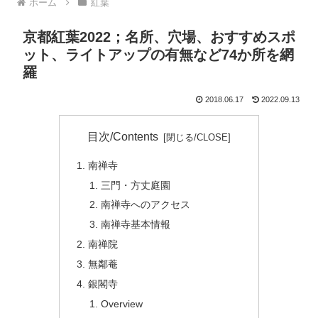
ホーム
紅葉
京都紅葉2022；名所、穴場、おすすめスポ
ット、ライトアップの有無など74か所を網
羅
2018.06.17
2022.09.13
目次/Contents
南禅寺
三門・方丈庭園
南禅寺へのアクセス
南禅寺基本情報
南禅院
無鄰菴
銀閣寺
Overview