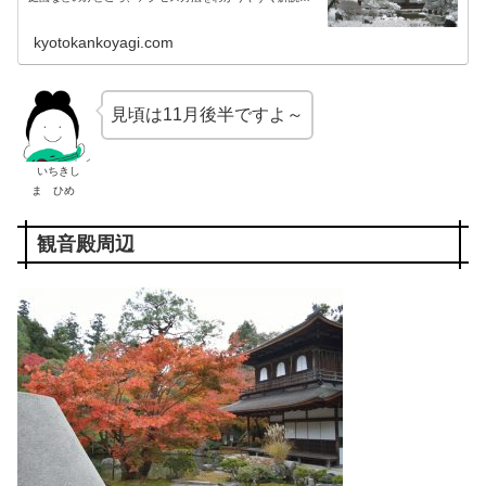
ています。
kyotokankoyagi.com
見頃は11月後半ですよ～
いちきし
ま ひめ
観音殿周辺