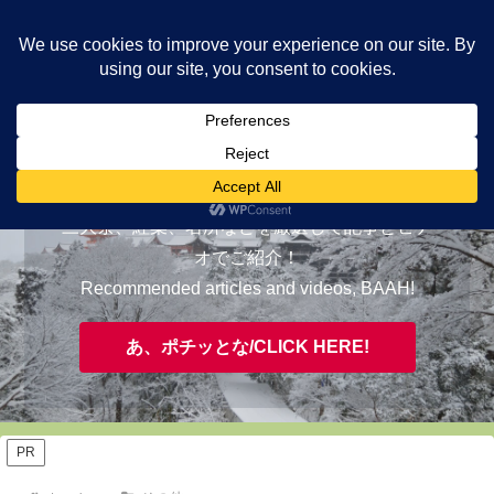
ヤギが皆様の知らない京都をご案内/ THE MOST FASCINATING KYOTO,
EVAAH!
おすすめ/RECOMMENDED
三大祭、紅葉、名所などを厳選して記事とビデ
オでご紹介！
Recommended articles and videos, BAAH!
あ、ポチッとな/CLICK HERE!
PR