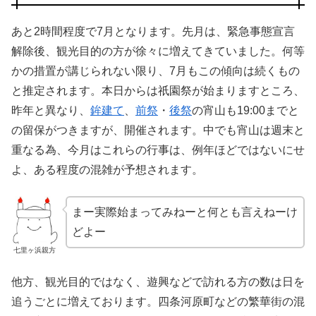
あと2時間程度で7月となります。先月は、緊急事態宣言
解除後、観光目的の方が徐々に増えてきていました。何等
かの措置が講じられない限り、7月もこの傾向は続くもの
と推定されます。本日からは祇園祭が始まりますところ、
昨年と異なり、
鉾建て
、
前祭
・
後祭
の宵山も19:00までと
の留保がつきますが、開催されます。中でも宵山は週末と
重なる為、今月はこれらの行事は、例年ほどではないにせ
よ、ある程度の混雑が予想されます。
まー実際始まってみねーと何とも言えねーけ
どよー
七里ヶ浜親方
他方、観光目的ではなく、遊興などで訪れる方の数は日を
追うごとに増えております。四条河原町などの繁華街の混