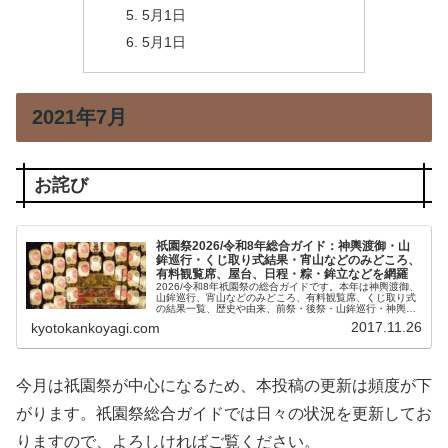
5月1日
5月1日
2021年7月
お詫び
祇園祭2026/令和8年総合ガイド：神輿渡御・山
鉾巡行・くじ取り式結果・宵山などのみどころ、
有料観覧席、屋台、日程・粽・鉾立などを網羅
2026/令和8年祇園祭の総合ガイドです。本年は神輿渡御、
山鉾巡行、宵山などのみどころ、有料観覧席、くじ取り式
の結果一覧、歴史や由来、前祭・後祭・山鉾巡行・神輿渡
御などの行事の日程、生稚児や久世駒形稚児、各山鉾や御
2017.11.26
kyotokankoyagi.com
朱印、屋台や歩行者天国や交通規制などのおすすめ情報で
す。
今月は祇園祭が中心になるため、本投稿の更新は頻度が下
がります。祇園祭総合ガイドでは日々の状況を更新してお
りますので、よろしければご覧ください。