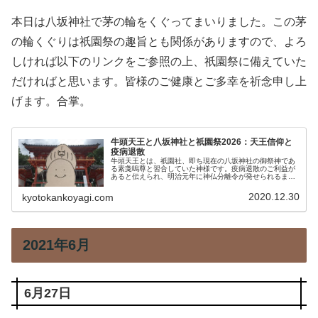
本日は八坂神社で茅の輪をくぐってまいりました。この茅
の輪くぐりは祇園祭の趣旨とも関係がありますので、よろ
しければ以下のリンクをご参照の上、祇園祭に備えていた
だければと思います。皆様のご健康とご多幸を祈念申し上
げます。合掌。
牛頭天王と八坂神社と祇園祭2026：天王信仰と
疫病退散
牛頭天王とは、祇園社、即ち現在の八坂神社の御祭神であ
る素戔嗚尊と習合していた神様です。疫病退散のご利益が
あると伝えられ、明治元年に神仏分離令が発せられるまで
は我が国で遍く信仰されていました。本稿ではこの牛頭天
王と天王信仰、疫病に対するご利益につきご紹介します。
2020.12.30
kyotokankoyagi.com
2021年6月
6月27日