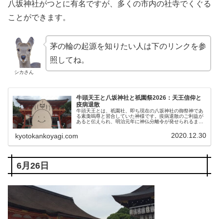
八坂神社がつとに有名ですが、多くの市内の社寺でくぐる
ことができます。
茅の輪の起源を知りたい人は下のリンクを参
照してね。
シカさん
牛頭天王と八坂神社と祇園祭2026：天王信仰と
疫病退散
牛頭天王とは、祇園社、即ち現在の八坂神社の御祭神であ
る素戔嗚尊と習合していた神様です。疫病退散のご利益が
あると伝えられ、明治元年に神仏分離令が発せられるまで
は我が国で遍く信仰されていました。本稿ではこの牛頭天
王と天王信仰、疫病に対するご利益につきご紹介します。
2020.12.30
kyotokankoyagi.com
6月26日