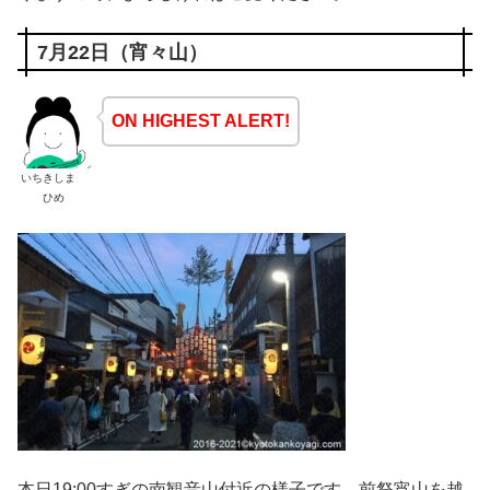
7月22日（宵々山）
ON HIGHEST ALERT!
いちきしま
ひめ
本日19:00すぎの南観音山付近の様子です。前祭宵山を越