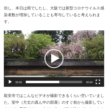
但し、本日は雨でしたし、大阪では新型コロナウイルス感
染者数が増加していることも寄与していると考えられま
す。
動
画
プ
レ
ー
ヤ
ー
00:00
00:04
龍安寺ではこんなビデオが撮影できるくらい空いていまし
た。室中（方丈の真ん中の部屋）のすぐ前から撮影してい