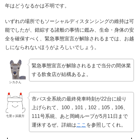
年はどうなるかは不明です。
いずれの場所でもソーシャルディスタンシングの維持は可
能でしたが、錯綜する諸般の事情に鑑み、生命・身体の安
全を確保すべく、緊急事態宣言が解除されるまでは、お越
しになられないほうがよろしいでしょう。
緊急事態宣言が解除されるまで当分の間休業
する飲食店が結構あるよ。
シカさん
市バス全系統の最終発車時刻が22台に繰り
上げられて、100，101，102，105，106、
111号系統、あと岡崎ループが5月11日まで
七里ヶ浜親方
運休するぜ。詳細は
ここ
を参照してくれ。