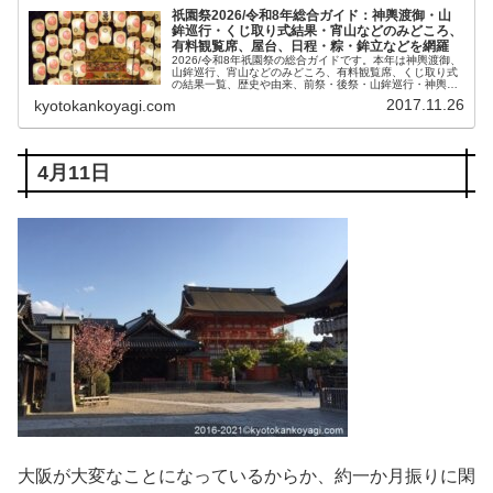
祇園祭2026/令和8年総合ガイド：神輿渡御・山
鉾巡行・くじ取り式結果・宵山などのみどころ、
有料観覧席、屋台、日程・粽・鉾立などを網羅
2026/令和8年祇園祭の総合ガイドです。本年は神輿渡御、
山鉾巡行、宵山などのみどころ、有料観覧席、くじ取り式
の結果一覧、歴史や由来、前祭・後祭・山鉾巡行・神輿渡
御などの行事の日程、生稚児や久世駒形稚児、各山鉾や御
2017.11.26
kyotokankoyagi.com
朱印、屋台や歩行者天国や交通規制などのおすすめ情報で
す。
4月11日
大阪が大変なことになっているからか、約一か月振りに閑