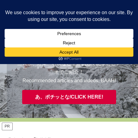
ヤギが皆様の知らない京都をご案内/ THE MOST FASCINATING KYOTO,
EVAAH!
おすすめ/RECOMMENDED
三大祭、紅葉、名所などを厳選して記事とビデ
オでご紹介！
Recommended articles and videos, BAAH!
あ、ポチッとな/CLICK HERE!
PR