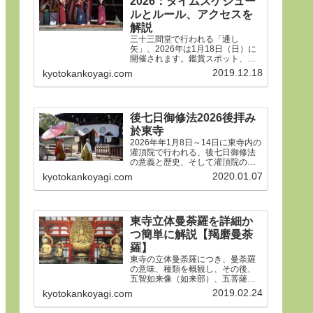
2026：タイムスケジュー
御朱印、屋台や歩行者天国や交通
規制などのおすすめ情報です。
ルとルール、アクセスを
解説
三十三間堂で行われる「通し
矢」、2026年は1月18日（日）に
開催されます。鑑賞スポット、タ
イムスケジュール、ルールや歴
2019.12.18
kyotokankoyagi.com
史、そして三十三間堂の概要、ア
クセス方法などをご紹介します。
後七日御修法2026後拝み
於東寺
2026年年1月8日～14日に東寺内の
灌頂院で行われる、後七日御修法
の意義と歴史、そして灌頂院の内
部で何をするのかを解説した後、
2020.01.07
kyotokankoyagi.com
14日の「後拝み」での灌頂院参拝
方法などをご紹介します。合掌。
東寺立体曼荼羅を詳細か
つ簡単に解説【羯磨曼荼
羅】
東寺の立体曼荼羅につき、曼荼羅
の意味、種類を概観し、その後、
五智如来像（如来部）、五菩薩像
（菩薩部）、五大明王像（明王
2019.02.24
kyotokankoyagi.com
部）につき、21体すべて、一体ず
つ簡潔にわかりやすく解説しま