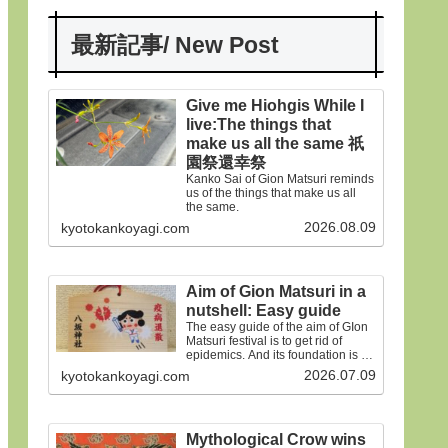
最新記事/ New Post
Give me Hiohgis While I
live:The things that
make us all the same 祇
園祭還幸祭
Kanko Sai of Gion Matsuri reminds
us of the things that make us all
the same.
2026.08.09
kyotokankoyagi.com
Aim of Gion Matsuri in a
nutshell: Easy guide
The easy guide of the aim of GIon
Matsuri festival is to get rid of
epidemics. And its foundation is on
the old faiths.
2026.07.09
kyotokankoyagi.com
Mythological Crow wins