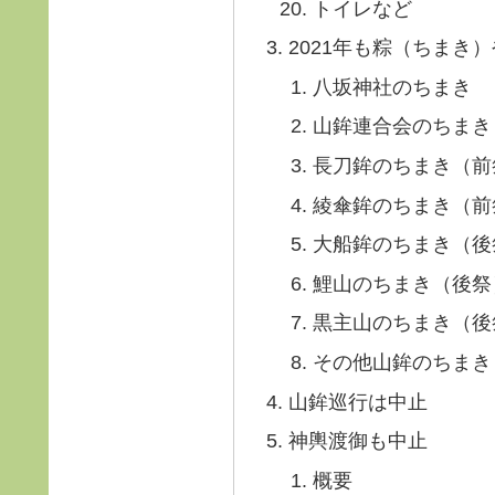
トイレなど
2021年も粽（ちまき
八坂神社のちまき
山鉾連合会のちまき
長刀鉾のちまき（前
綾傘鉾のちまき（前
大船鉾のちまき（後
鯉山のちまき（後祭
黒主山のちまき（後
その他山鉾のちまき
山鉾巡行は中止
神輿渡御も中止
概要