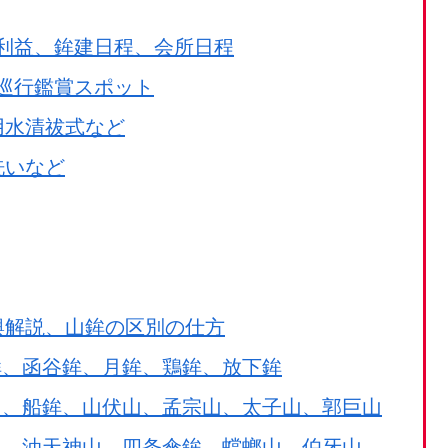
利益、鉾建日程、会所日程
巡行鑑賞スポット
用水清祓式など
洗いなど
輿解説、山鉾の区別の仕方
鉾、函谷鉾、月鉾、鶏鉾、放下鉾
山、船鉾、山伏山、孟宗山、太子山、郭巨山
山、油天神山、四条傘鉾、蟷螂山、伯牙山