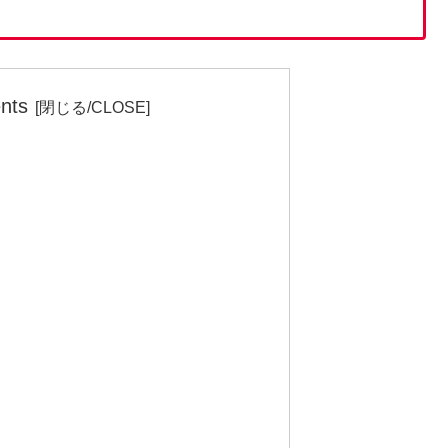
nts
）