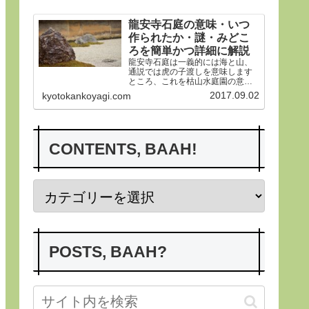
す。
龍安寺石庭の意味・いつ
作られたか・謎・みどこ
ろを簡単かつ詳細に解説
龍安寺石庭は一義的には海と山、
通説では虎の子渡しを意味します
ところ、これを枯山水庭園の意義
から詳らかにします。その後、い
2017.09.02
kyotokankoyagi.com
つ作られたかなど龍安寺の歴史や
謎、みどころにつき紹介申し上げ
ます。合掌
CONTENTS, BAAH!
POSTS, BAAH?