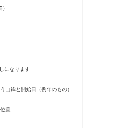
祭）
）
しになります
を行う山鉾と開始日（例年のもの）
の位置