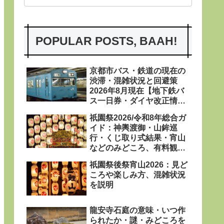
POPULAR POSTS, BAAH!
京都市バス・鉄道の現在の
渋滞・混雑状況と回避策
2026年8月現在【地下鉄バ
ス一日券・ダイヤ改正情報
あり〼】
祇園祭2026/令和8年総合ガ
イド：神輿渡御・山鉾巡
行・くじ取り式結果・宵山
などのみどころ、有料観覧
席、屋台、日程・粽・鉾立
祇園祭後祭宵山2026：見ど
などを網羅
ころや楽しみ方、混雑状況
を説明
龍安寺石庭の意味・いつ作
られたか・謎・みどころを