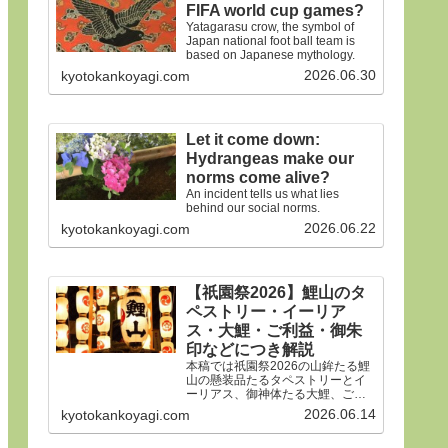
FIFA world cup games?
Yatagarasu crow, the symbol of
Japan national foot ball team is
based on Japanese mythology.
2026.06.30
kyotokankoyagi.com
Let it come down:
Hydrangeas make our
norms come alive?
An incident tells us what lies
behind our social norms.
2026.06.22
kyotokankoyagi.com
【祇園祭2026】鯉山のタ
ペストリー・イーリア
ス・大鯉・ご利益・御朱
印などにつき解説
本稿では祇園祭2026の山鉾たる鯉
山の懸装品たるタペストリーとイ
ーリアス、御神体たる大鯉、ご利
益、御朱印などにつき詳細に解説
2026.06.14
kyotokankoyagi.com
申しあげます。合掌