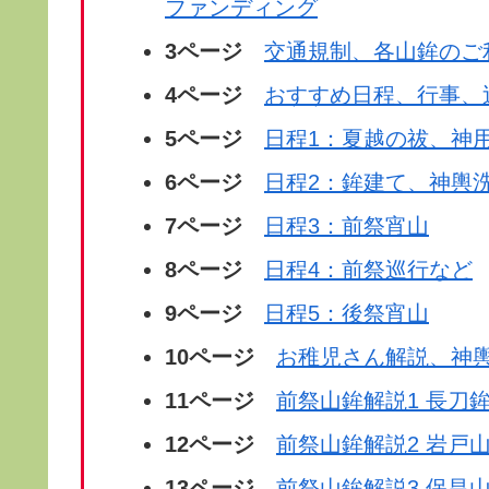
ファンディング
3ページ
交通規制、各山鉾のご
4ページ
おすすめ日程、行事、
5
ページ
日程1：夏越の祓、神
6ページ
日程2：鉾建て、神輿
7ページ
日程3：前祭宵山
8ページ
日程4：前祭巡行など
9ページ
日程5：後祭宵山
10ページ
お稚児さん解説、神
11ページ
前祭山鉾解説1 長刀
12ページ
前祭山鉾解説2 岩戸
13ページ
前祭山鉾解説3 保昌