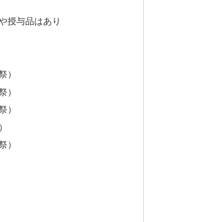
）や授与品はあり
祭）
祭）
祭）
）
祭）