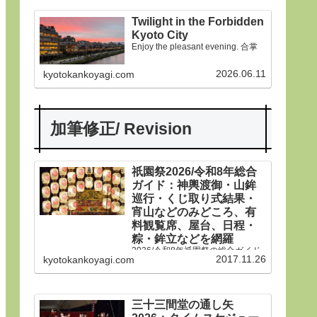
Twilight in the Forbidden
Kyoto City
Enjoy the pleasant evening. 合掌
2026.06.11
kyotokankoyagi.com
加筆修正/ Revision
祇園祭2026/令和8年総合
ガイド：神輿渡御・山鉾
巡行・くじ取り式結果・
宵山などのみどころ、有
料観覧席、屋台、日程・
粽・鉾立などを網羅
2026/令和8年祇園祭の総合ガイド
2017.11.26
kyotokankoyagi.com
です。本年は神輿渡御、山鉾巡
行、宵山などのみどころ、有料観
覧席、くじ取り式の結果一覧、歴
史や由来、前祭・後祭・山鉾巡
行・神輿渡御などの行事の日程、
三十三間堂の通し矢
生稚児や久世駒形稚児、各山鉾や