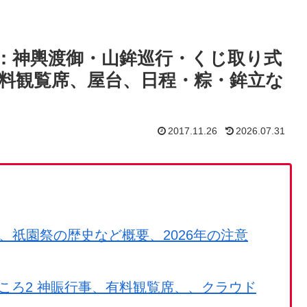
イド：神輿渡御・山鉾巡行・くじ取り式
料観覧席、屋台、日程・粽・鉾立な
2017.11.26
2026.07.31
程、祇園祭の歴史など概要、2026年の注意
どころ2 神賑行事、有料観覧席、、クラウド