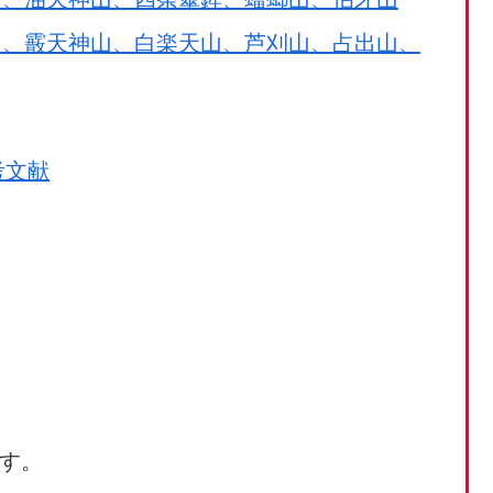
山、霰天神山、白楽天山、芦刈山、占出山、
考文献
す。